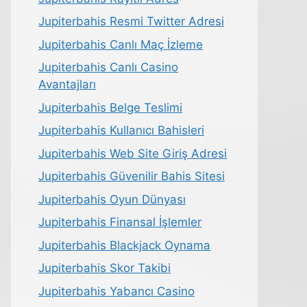
Jupiterbahis Resmi Twitter Adresi
Jupiterbahis Canlı Maç İzleme
Jupiterbahis Canlı Casino
Avantajları
Jupiterbahis Belge Teslimi
Jupiterbahis Kullanıcı Bahisleri
Jupiterbahis Web Site Giriş Adresi
Jupiterbahis Güvenilir Bahis Sitesi
Jupiterbahis Oyun Dünyası
Jupiterbahis Finansal İşlemler
Jupiterbahis Blackjack Oynama
Jupiterbahis Skor Takibi
Jupiterbahis Yabancı Casino