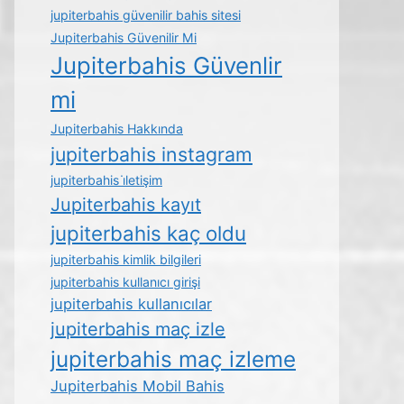
jupiterbahis güvenilir bahis sitesi
Jupiterbahis Güvenilir Mi
Jupiterbahis Güvenlir
mi
Jupiterbahis Hakkında
jupiterbahis instagram
jupiterbahis i̇letişim
Jupiterbahis kayıt
jupiterbahis kaç oldu
jupiterbahis kimlik bilgileri
jupiterbahis kullanıcı girişi
jupiterbahis kullanıcılar
jupiterbahis maç izle
jupiterbahis maç izleme
Jupiterbahis Mobil Bahis