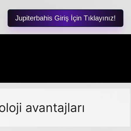
Jupiterbahis Giriş İçin Tıklayınız!
loji avantajları