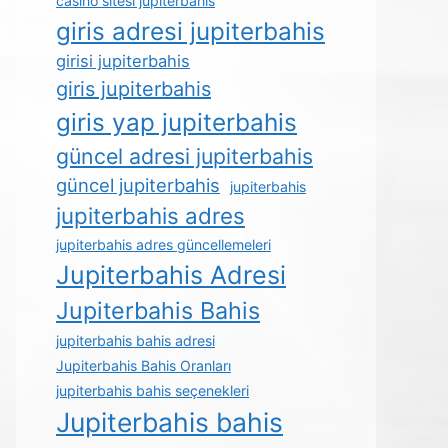
casino sitesi jupiterbahis
giris adresi jupiterbahis
girisi jupiterbahis
giris jupiterbahis
giris yap jupiterbahis
güncel adresi jupiterbahis
güncel jupiterbahis
jupiterbahis
jupiterbahis adres
jupiterbahis adres güncellemeleri
Jupiterbahis Adresi
Jupiterbahis Bahis
jupiterbahis bahis adresi
Jupiterbahis Bahis Oranları
jupiterbahis bahis seçenekleri
Jupiterbahis bahis