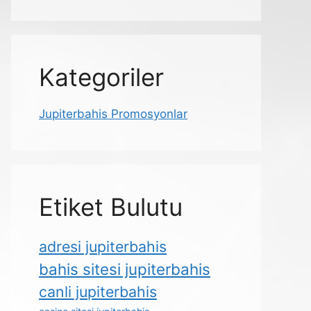
Kategoriler
Jupiterbahis Promosyonlar
Etiket Bulutu
adresi jupiterbahis
bahis sitesi jupiterbahis
canli jupiterbahis