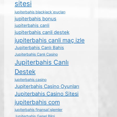
sitesi
jupiterbahis blackjack i̇puçları
jupiterbahis bonus
jupiterbahis canli
jupiterbahis canli destek
jupiterbahis canli maç izle
Jupiterbahis Canlı Bahis
Jupiterbahis Canlı Casino
Jupiterbahis Canlı
Destek
jupiterbahis casino
Jupiterbahis Casino Oyunları
Jupiterbahis Casino Sitesi
jupiterbahis com
jupiterbahis finansal i̇şlemler
Jupiterbahis Genel Bilgi