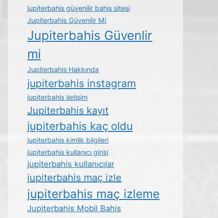
jupiterbahis güvenilir bahis sitesi
Jupiterbahis Güvenilir Mi
Jupiterbahis Güvenlir
mi
Jupiterbahis Hakkında
jupiterbahis instagram
jupiterbahis i̇letişim
Jupiterbahis kayıt
jupiterbahis kaç oldu
jupiterbahis kimlik bilgileri
jupiterbahis kullanıcı girişi
jupiterbahis kullanıcılar
jupiterbahis maç izle
jupiterbahis maç izleme
Jupiterbahis Mobil Bahis