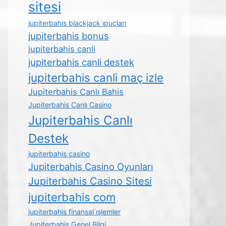
sitesi
jupiterbahis blackjack i̇puçları
jupiterbahis bonus
jupiterbahis canli
jupiterbahis canli destek
jupiterbahis canli maç izle
Jupiterbahis Canlı Bahis
Jupiterbahis Canlı Casino
Jupiterbahis Canlı
Destek
jupiterbahis casino
Jupiterbahis Casino Oyunları
Jupiterbahis Casino Sitesi
jupiterbahis com
jupiterbahis finansal i̇şlemler
Jupiterbahis Genel Bilgi