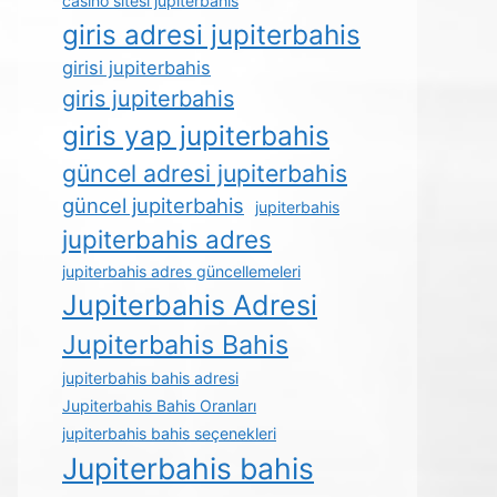
casino sitesi jupiterbahis
giris adresi jupiterbahis
girisi jupiterbahis
giris jupiterbahis
giris yap jupiterbahis
güncel adresi jupiterbahis
güncel jupiterbahis
jupiterbahis
jupiterbahis adres
jupiterbahis adres güncellemeleri
Jupiterbahis Adresi
Jupiterbahis Bahis
jupiterbahis bahis adresi
Jupiterbahis Bahis Oranları
jupiterbahis bahis seçenekleri
Jupiterbahis bahis