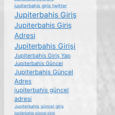
jupiterbahis giris twitter
Jupiterbahis Giriş
Jupiterbahis Giriş
Adresi
Jupiterbahis Girişi
Jupiterbahis Giriş Yap
Jupiterbahis Güncel
Jupiterbahis Güncel
Adres
jupiterbahis güncel
adresi
Jupiterbahis güncel giriş
jupiterbahis güncel girişi