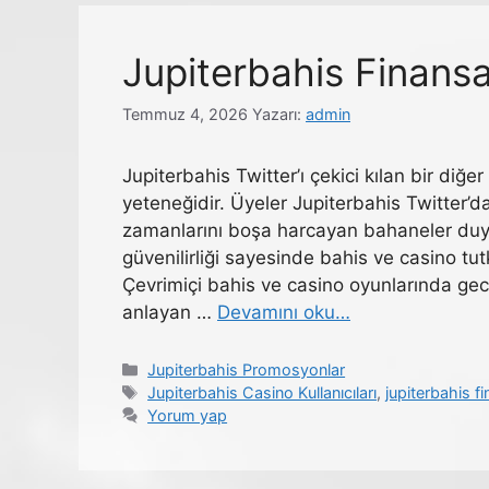
Jupiterbahis Finansa
Temmuz 4, 2026
Yazarı:
admin
Jupiterbahis Twitter’ı çekici kılan bir d
yeteneğidir. Üyeler Jupiterbahis Twitter’d
zamanlarını boşa harcayan bahaneler duym
güvenilirliği sayesinde bahis ve casino tutku
Çevrimiçi bahis ve casino oyunlarında gec
anlayan …
Devamını oku…
Kategoriler
Jupiterbahis Promosyonlar
Etiketler
Jupiterbahis Casino Kullanıcıları
,
jupiterbahis fi
Yorum yap