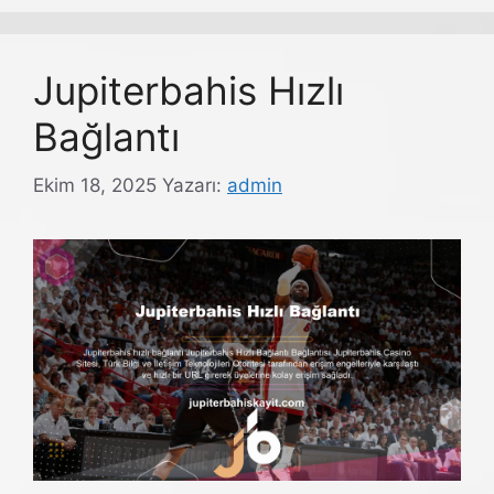
Jupiterbahis Hızlı
Bağlantı
Ekim 18, 2025
Yazarı:
admin