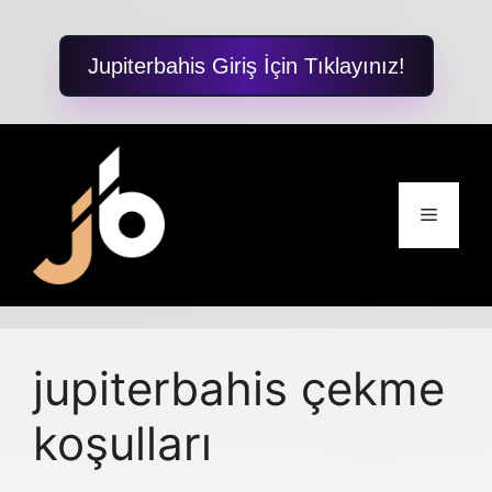
Jupiterbahis Giriş İçin Tıklayınız!
İçeriğe
atla
Menü
jupiterbahis çekme
koşulları