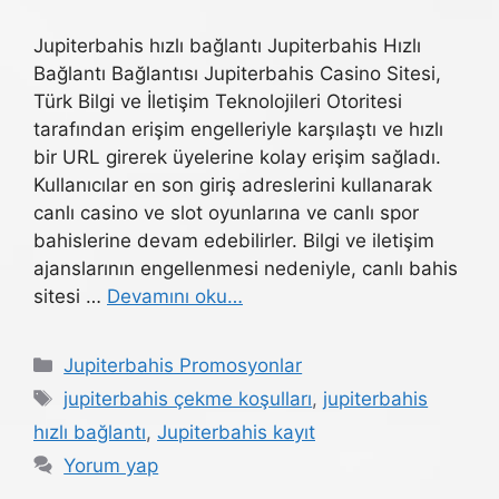
Jupiterbahis hızlı bağlantı Jupiterbahis Hızlı
Bağlantı Bağlantısı Jupiterbahis Casino Sitesi,
Türk Bilgi ve İletişim Teknolojileri Otoritesi
tarafından erişim engelleriyle karşılaştı ve hızlı
bir URL girerek üyelerine kolay erişim sağladı.
Kullanıcılar en son giriş adreslerini kullanarak
canlı casino ve slot oyunlarına ve canlı spor
bahislerine devam edebilirler. Bilgi ve iletişim
ajanslarının engellenmesi nedeniyle, canlı bahis
sitesi …
Devamını oku…
Kategoriler
Jupiterbahis Promosyonlar
Etiketler
jupiterbahis çekme koşulları
,
jupiterbahis
hızlı bağlantı
,
Jupiterbahis kayıt
Yorum yap