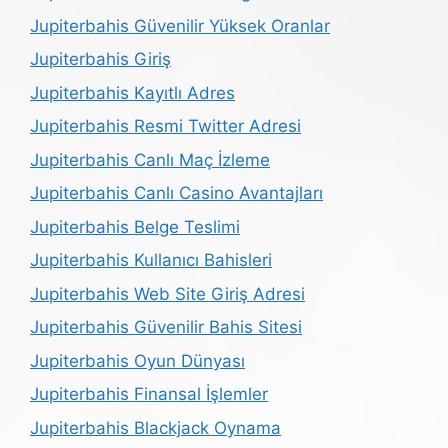
Jupiterbahis Güvenilir Yüksek Oranlar
Jupiterbahis Giriş
Jupiterbahis Kayıtlı Adres
Jupiterbahis Resmi Twitter Adresi
Jupiterbahis Canlı Maç İzleme
Jupiterbahis Canlı Casino Avantajları
Jupiterbahis Belge Teslimi
Jupiterbahis Kullanıcı Bahisleri
Jupiterbahis Web Site Giriş Adresi
Jupiterbahis Güvenilir Bahis Sitesi
Jupiterbahis Oyun Dünyası
Jupiterbahis Finansal İşlemler
Jupiterbahis Blackjack Oynama