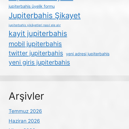
jupiterbahis üyelik formu
Jupiterbahis Şikayet
jupiterbahis şikâyetleri nasıl ele alır
kayit jupiterbahis
mobil jupiterbahis
twitter jupiterbahis
yeni adresi jupiterbahis
yeni giris jupiterbahis
Arşivler
Temmuz 2026
Haziran 2026