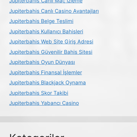
Jupiterbahis Canlı Maç İzleme
Jupiterbahis Canlı Casino Avantajları
Jupiterbahis Belge Teslimi
Jupiterbahis Kullanıcı Bahisleri
Jupiterbahis Web Site Giriş Adresi
Jupiterbahis Güvenilir Bahis Sitesi
Jupiterbahis Oyun Dünyası
Jupiterbahis Finansal İşlemler
Jupiterbahis Blackjack Oynama
Jupiterbahis Skor Takibi
Jupiterbahis Yabancı Casino