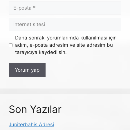
E-
posta
İnternet
sitesi
Daha sonraki yorumlarımda kullanılması için
adım, e-posta adresim ve site adresim bu
tarayıcıya kaydedilsin.
Son Yazılar
Jupiterbahis Adresi