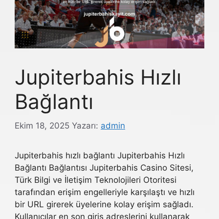
Jupiterbahis Hızlı
Bağlantı
Ekim 18, 2025
Yazarı:
admin
Jupiterbahis hızlı bağlantı Jupiterbahis Hızlı
Bağlantı Bağlantısı Jupiterbahis Casino Sitesi,
Türk Bilgi ve İletişim Teknolojileri Otoritesi
tarafından erişim engelleriyle karşılaştı ve hızlı
bir URL girerek üyelerine kolay erişim sağladı.
Kullanıcılar en son giriş adreslerini kullanarak