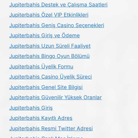
Jupiterbahis Destek ve Çalışma Saatleri
Jupiterbahis Özel VIP Etkinlikleri
Jupiterbahis Geniş Casino Seçenekleri
Jupiterbahis Giriş ve Ödeme
Jupiterbahis Uzun Süreli Faaliyet
Jupiterbahis Bingo Oyun Bölümü
Jupiterbahis Üyelik Formu
Jupiterbahis Casino Üyelik Süreci
Jupiterbahis Genel Site Bilgisi
Jupiterbahis Güvenilir Yüksek Oranlar
Jupiterbahis Giriş
Jupiterbahis Kayıtlı Adres
Jupiterbahis Resmi Twitter Adresi