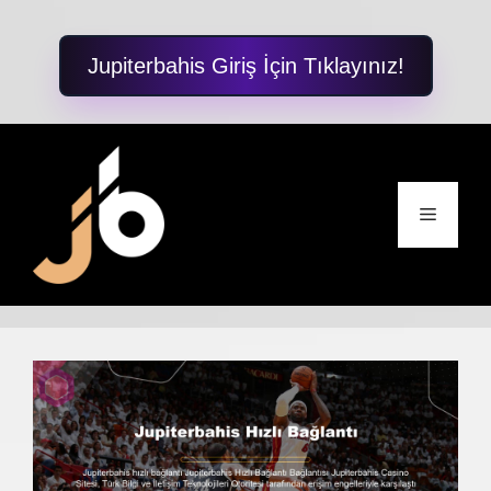
Jupiterbahis Giriş İçin Tıklayınız!
İçeriğe
atla
Menü