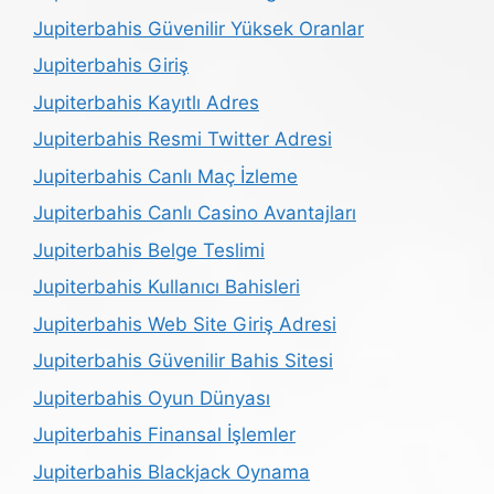
Jupiterbahis Güvenilir Yüksek Oranlar
Jupiterbahis Giriş
Jupiterbahis Kayıtlı Adres
Jupiterbahis Resmi Twitter Adresi
Jupiterbahis Canlı Maç İzleme
Jupiterbahis Canlı Casino Avantajları
Jupiterbahis Belge Teslimi
Jupiterbahis Kullanıcı Bahisleri
Jupiterbahis Web Site Giriş Adresi
Jupiterbahis Güvenilir Bahis Sitesi
Jupiterbahis Oyun Dünyası
Jupiterbahis Finansal İşlemler
Jupiterbahis Blackjack Oynama