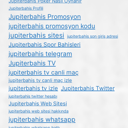
Jupiterbahis Poker Nasıl Oynanır
Jupiterbahis Profili
Jupiterbahis Promosyon
jupiterbahis promosyon kodu
jupiterbahis sitesi
jupiterbahis son giriş adresi
Jupiterbahis Spor Bahisleri
jupiterbahis telegram
Jupiterbahis TV
jupiterbahis tv canli maç
jupiterbahis tv canli maç izle
jupiterbahis tv izle
Jupiterbahis Twitter
jupiterbahis twitter hesabı
Jupiterbahis Web Sitesi
jupiterbahis web sitesi hakkında
jupiterbahis whatsapp
jupiterbahis whatsapp hattı