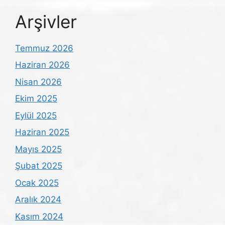
Arşivler
Temmuz 2026
Haziran 2026
Nisan 2026
Ekim 2025
Eylül 2025
Haziran 2025
Mayıs 2025
Şubat 2025
Ocak 2025
Aralık 2024
Kasım 2024