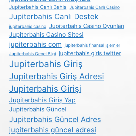
Jupiterbahis Canlı Bahis
Jupiterbahis Canlı Casino
Jupiterbahis Canlı Destek
Jupiterbahis Casino Oyunları
jupiterbahis casino
Jupiterbahis Casino Sitesi
jupiterbahis com
jupiterbahis finansal i̇şlemler
jupiterbahis giris twitter
Jupiterbahis Genel Bilgi
Jupiterbahis Giriş
Jupiterbahis Giriş Adresi
Jupiterbahis Girişi
Jupiterbahis Giriş Yap
Jupiterbahis Güncel
Jupiterbahis Güncel Adres
jupiterbahis güncel adresi