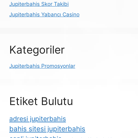
Jupiterbahis Skor Takibi
Jupiterbahis Yabancı Casino
Kategoriler
Jupiterbahis Promosyonlar
Etiket Bulutu
adresi jupiterbahis
bahis sitesi jupiterbahis