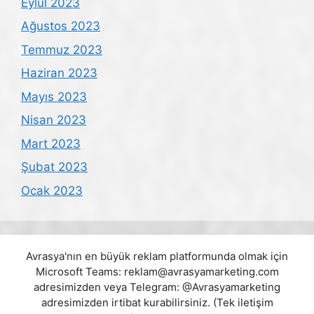
Eylül 2023
Ağustos 2023
Temmuz 2023
Haziran 2023
Mayıs 2023
Nisan 2023
Mart 2023
Şubat 2023
Ocak 2023
Avrasya'nın en büyük reklam platformunda olmak için
Microsoft Teams:
reklam@avrasyamarketing.com
adresimizden veya Telegram: @Avrasyamarketing
adresimizden irtibat kurabilirsiniz. (Tek iletişim