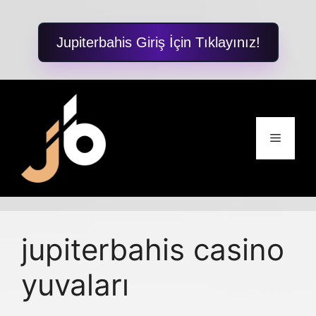
Jupiterbahis Giriş İçin Tıklayınız!
İçeriğe
atla
Menü
jupiterbahis casino
yuvaları