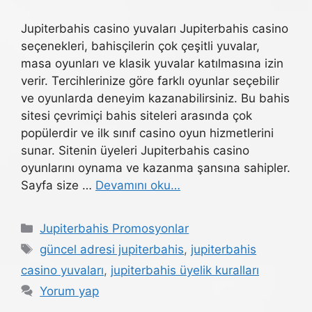
Jupiterbahis casino yuvaları Jupiterbahis casino
seçenekleri, bahisçilerin çok çeşitli yuvalar,
masa oyunları ve klasik yuvalar katılmasına izin
verir. Tercihlerinize göre farklı oyunlar seçebilir
ve oyunlarda deneyim kazanabilirsiniz. Bu bahis
sitesi çevrimiçi bahis siteleri arasında çok
popülerdir ve ilk sınıf casino oyun hizmetlerini
sunar. Sitenin üyeleri Jupiterbahis casino
oyunlarını oynama ve kazanma şansına sahipler.
Sayfa size …
Devamını oku…
Kategoriler
Jupiterbahis Promosyonlar
Etiketler
güncel adresi jupiterbahis
,
jupiterbahis
casino yuvaları
,
jupiterbahis üyelik kuralları
Yorum yap