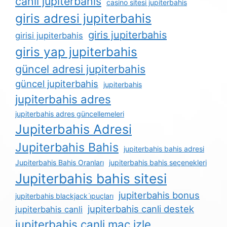
canli jupiterbahis
casino sitesi jupiterbahis
giris adresi jupiterbahis
giris jupiterbahis
girisi jupiterbahis
giris yap jupiterbahis
güncel adresi jupiterbahis
güncel jupiterbahis
jupiterbahis
jupiterbahis adres
jupiterbahis adres güncellemeleri
Jupiterbahis Adresi
Jupiterbahis Bahis
jupiterbahis bahis adresi
Jupiterbahis Bahis Oranları
jupiterbahis bahis seçenekleri
Jupiterbahis bahis sitesi
jupiterbahis bonus
jupiterbahis blackjack i̇puçları
jupiterbahis canli destek
jupiterbahis canli
jupiterbahis canli maç izle