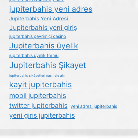
jupiterbahis yeni adres
Jupiterbahis Yeni Adresi
Jupiterbahis yeni giriş
jupiterbahis çevrimiçi casino
Jupiterbahis üyelik
jupiterbahis üyelik formu
Jupiterbahis Şikayet
jupiterbahis şikâyetleri nasıl ele alır
kayit jupiterbahis
mobil jupiterbahis
twitter jupiterbahis
yeni adresi jupiterbahis
yeni giris jupiterbahis