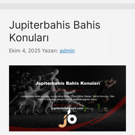
Jupiterbahis Bahis
Konuları
Ekim 4, 2025
Yazarı:
admin