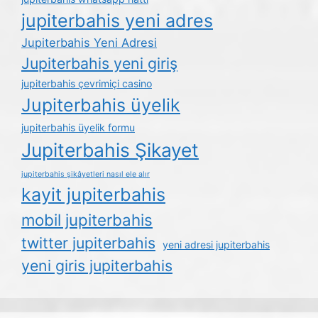
jupiterbahis yeni adres
Jupiterbahis Yeni Adresi
Jupiterbahis yeni giriş
jupiterbahis çevrimiçi casino
Jupiterbahis üyelik
jupiterbahis üyelik formu
Jupiterbahis Şikayet
jupiterbahis şikâyetleri nasıl ele alır
kayit jupiterbahis
mobil jupiterbahis
twitter jupiterbahis
yeni adresi jupiterbahis
yeni giris jupiterbahis