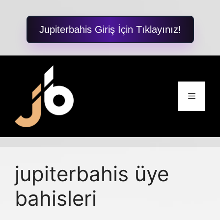
Jupiterbahis Giriş İçin Tıklayınız!
İçeriğe
atla
Menü
jupiterbahis üye
bahisleri