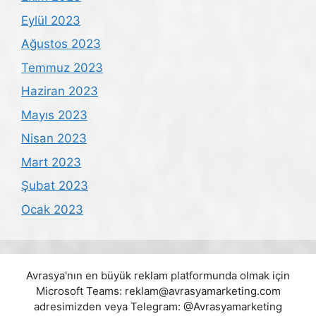
Eylül 2023
Ağustos 2023
Temmuz 2023
Haziran 2023
Mayıs 2023
Nisan 2023
Mart 2023
Şubat 2023
Ocak 2023
Avrasya'nın en büyük reklam platformunda olmak için
Microsoft Teams:
reklam@avrasyamarketing.com
adresimizden veya Telegram: @Avrasyamarketing