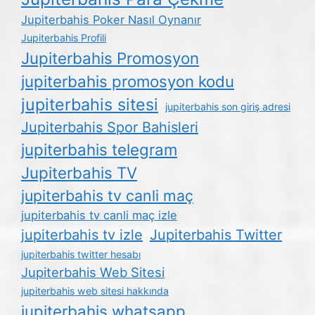
Jupiterbahis Poker Nasıl Oynanır
Jupiterbahis Profili
Jupiterbahis Promosyon
jupiterbahis promosyon kodu
jupiterbahis sitesi
jupiterbahis son giriş adresi
Jupiterbahis Spor Bahisleri
jupiterbahis telegram
Jupiterbahis TV
jupiterbahis tv canli maç
jupiterbahis tv canli maç izle
jupiterbahis tv izle
Jupiterbahis Twitter
jupiterbahis twitter hesabı
Jupiterbahis Web Sitesi
jupiterbahis web sitesi hakkında
jupiterbahis whatsapp