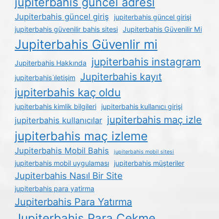
jupiterbahis güncel adresi
Jupiterbahis güncel giriş
jupiterbahis güncel girişi
jupiterbahis güvenilir bahis sitesi
Jupiterbahis Güvenilir Mi
Jupiterbahis Güvenlir mi
jupiterbahis instagram
Jupiterbahis Hakkında
Jupiterbahis kayıt
jupiterbahis i̇letişim
jupiterbahis kaç oldu
jupiterbahis kimlik bilgileri
jupiterbahis kullanıcı girişi
jupiterbahis maç izle
jupiterbahis kullanıcılar
jupiterbahis maç izleme
Jupiterbahis Mobil Bahis
jupiterbahis mobil sitesi
jupiterbahis mobil uygulaması
jupiterbahis müşteriler
Jupiterbahis Nasıl Bir Site
jupiterbahis para yatirma
Jupiterbahis Para Yatırma
Jupiterbahis Para Çekme