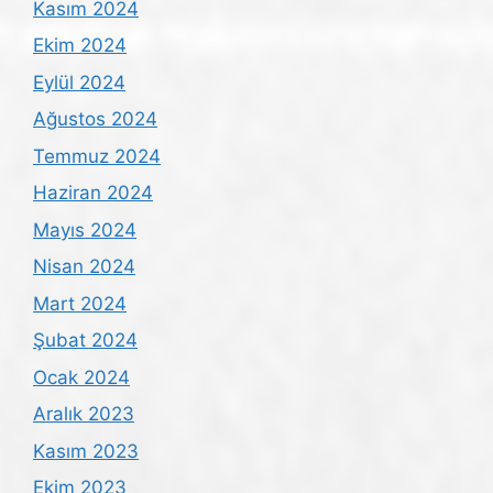
Kasım 2024
Ekim 2024
Eylül 2024
Ağustos 2024
Temmuz 2024
Haziran 2024
Mayıs 2024
Nisan 2024
Mart 2024
Şubat 2024
Ocak 2024
Aralık 2023
Kasım 2023
Ekim 2023