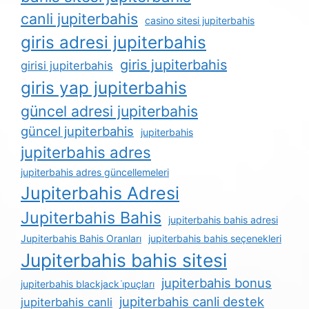
canli jupiterbahis
casino sitesi jupiterbahis
giris adresi jupiterbahis
giris jupiterbahis
girisi jupiterbahis
giris yap jupiterbahis
güncel adresi jupiterbahis
güncel jupiterbahis
jupiterbahis
jupiterbahis adres
jupiterbahis adres güncellemeleri
Jupiterbahis Adresi
Jupiterbahis Bahis
jupiterbahis bahis adresi
Jupiterbahis Bahis Oranları
jupiterbahis bahis seçenekleri
Jupiterbahis bahis sitesi
jupiterbahis bonus
jupiterbahis blackjack i̇puçları
jupiterbahis canli destek
jupiterbahis canli