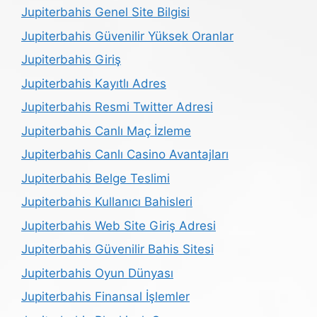
Jupiterbahis Genel Site Bilgisi
Jupiterbahis Güvenilir Yüksek Oranlar
Jupiterbahis Giriş
Jupiterbahis Kayıtlı Adres
Jupiterbahis Resmi Twitter Adresi
Jupiterbahis Canlı Maç İzleme
Jupiterbahis Canlı Casino Avantajları
Jupiterbahis Belge Teslimi
Jupiterbahis Kullanıcı Bahisleri
Jupiterbahis Web Site Giriş Adresi
Jupiterbahis Güvenilir Bahis Sitesi
Jupiterbahis Oyun Dünyası
Jupiterbahis Finansal İşlemler