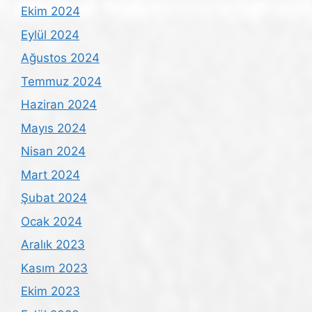
Ekim 2024
Eylül 2024
Ağustos 2024
Temmuz 2024
Haziran 2024
Mayıs 2024
Nisan 2024
Mart 2024
Şubat 2024
Ocak 2024
Aralık 2023
Kasım 2023
Ekim 2023