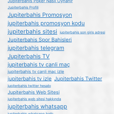
Jupiterbahis Poker Nasıl Oynanır
Jupiterbahis Profili
Jupiterbahis Promosyon
jupiterbahis promosyon kodu
jupiterbahis sitesi
jupiterbahis son giriş adresi
Jupiterbahis Spor Bahisleri
jupiterbahis telegram
Jupiterbahis TV
jupiterbahis tv canli maç
jupiterbahis tv canli maç izle
jupiterbahis tv izle
Jupiterbahis Twitter
jupiterbahis twitter hesabı
Jupiterbahis Web Sitesi
jupiterbahis web sitesi hakkında
jupiterbahis whatsapp
jupiterbahis whatsapp hattı