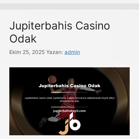
Jupiterbahis Casino
Odak
Ekim 25, 2025
Yazarı:
admin