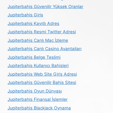
Jupiterbahis Güvenilir Yüksek Oranlar
Jupiterbahis Giriş
Jupiterbahis Kayıtlı Adres
Jupiterbahis Resmi Twitter Adresi
Jupiterbahis Canlı Maç İzleme
Jupiterbahis Canlı Casino Avantajları
Jupiterbahis Belge Teslimi
Jupiterbahis Kullanıcı Bahisleri
Jupiterbahis Web Site Giriş Adresi
Jupiterbahis Güvenilir Bahis Sitesi
Jupiterbahis Oyun Dünyası
Jupiterbahis Finansal İşlemler
Jupiterbahis Blackjack Oynama