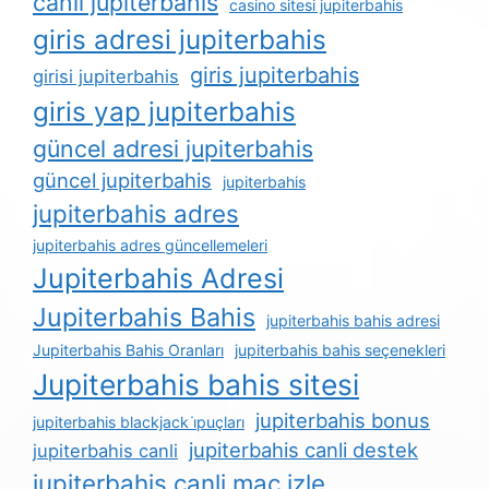
canli jupiterbahis
casino sitesi jupiterbahis
giris adresi jupiterbahis
giris jupiterbahis
girisi jupiterbahis
giris yap jupiterbahis
güncel adresi jupiterbahis
güncel jupiterbahis
jupiterbahis
jupiterbahis adres
jupiterbahis adres güncellemeleri
Jupiterbahis Adresi
Jupiterbahis Bahis
jupiterbahis bahis adresi
Jupiterbahis Bahis Oranları
jupiterbahis bahis seçenekleri
Jupiterbahis bahis sitesi
jupiterbahis bonus
jupiterbahis blackjack i̇puçları
jupiterbahis canli destek
jupiterbahis canli
jupiterbahis canli maç izle