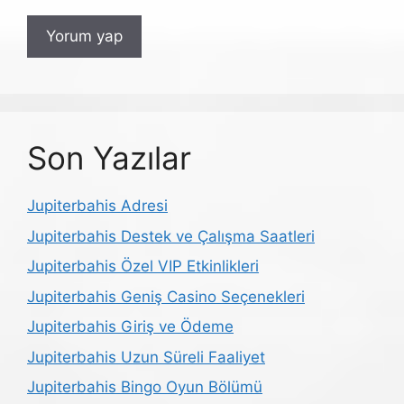
Son Yazılar
Jupiterbahis Adresi
Jupiterbahis Destek ve Çalışma Saatleri
Jupiterbahis Özel VIP Etkinlikleri
Jupiterbahis Geniş Casino Seçenekleri
Jupiterbahis Giriş ve Ödeme
Jupiterbahis Uzun Süreli Faaliyet
Jupiterbahis Bingo Oyun Bölümü