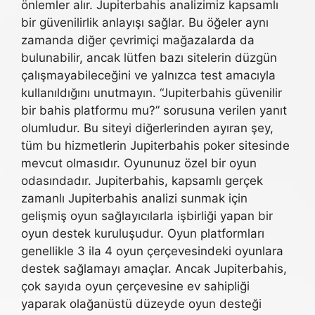
önlemler alır. Jupiterbahis analizimiz kapsamlı
bir güvenilirlik anlayışı sağlar. Bu öğeler aynı
zamanda diğer çevrimiçi mağazalarda da
bulunabilir, ancak lütfen bazı sitelerin düzgün
çalışmayabileceğini ve yalnızca test amacıyla
kullanıldığını unutmayın. “Jupiterbahis güvenilir
bir bahis platformu mu?” sorusuna verilen yanıt
olumludur. Bu siteyi diğerlerinden ayıran şey,
tüm bu hizmetlerin Jupiterbahis poker sitesinde
mevcut olmasıdır. Oyununuz özel bir oyun
odasındadır. Jupiterbahis, kapsamlı gerçek
zamanlı Jupiterbahis analizi sunmak için
gelişmiş oyun sağlayıcılarla işbirliği yapan bir
oyun destek kuruluşudur. Oyun platformları
genellikle 3 ila 4 oyun çerçevesindeki oyunlara
destek sağlamayı amaçlar. Ancak Jupiterbahis,
çok sayıda oyun çerçevesine ev sahipliği
yaparak olağanüstü düzeyde oyun desteği