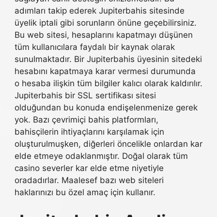
adımları takip ederek Jupiterbahis sitesinde
üyelik iptali gibi sorunların önüne geçebilirsiniz.
Bu web sitesi, hesaplarını kapatmayı düşünen
tüm kullanıcılara faydalı bir kaynak olarak
sunulmaktadır. Bir Jupiterbahis üyesinin sitedeki
hesabını kapatmaya karar vermesi durumunda
o hesaba ilişkin tüm bilgiler kalıcı olarak kaldırılır.
Jupiterbahis bir SSL sertifikası sitesi
olduğundan bu konuda endişelenmenize gerek
yok. Bazı çevrimiçi bahis platformları,
bahisçilerin ihtiyaçlarını karşılamak için
oluşturulmuşken, diğerleri öncelikle onlardan kar
elde etmeye odaklanmıştır. Doğal olarak tüm
casino severler kar elde etme niyetiyle
oradadırlar. Maalesef bazı web siteleri
haklarınızı bu özel amaç için kullanır.