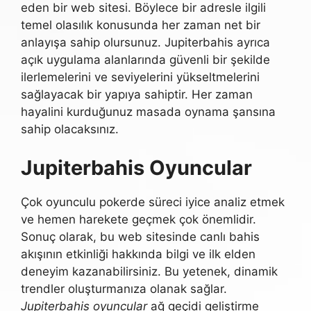
eden bir web sitesi. Böylece bir adresle ilgili
temel olasılık konusunda her zaman net bir
anlayışa sahip olursunuz. Jupiterbahis ayrıca
açık uygulama alanlarında güvenli bir şekilde
ilerlemelerini ve seviyelerini yükseltmelerini
sağlayacak bir yapıya sahiptir. Her zaman
hayalini kurduğunuz masada oynama şansına
sahip olacaksınız.
Jupiterbahis Oyuncular
Çok oyunculu pokerde süreci iyice analiz etmek
ve hemen harekete geçmek çok önemlidir.
Sonuç olarak, bu web sitesinde canlı bahis
akışının etkinliği hakkında bilgi ve ilk elden
deneyim kazanabilirsiniz. Bu yetenek, dinamik
trendler oluşturmanıza olanak sağlar.
Jupiterbahis oyuncular
ağ geçidi geliştirme