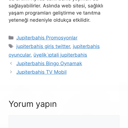
sağlayabilirler. Aslında web sitesi, sağlıklı
yaşam programları geliştirme ve tanıtma
yeteneği nedeniyle oldukça etkilidir.
Kategoriler
Jupiterbahis Promosyonlar
Etiketler
jupiterbahis giris twitter
,
jupiterbahis
oyuncular
,
üyelik i̇ptali jupiterbahis
Jupiterbahis Bingo Oynamak
Jupiterbahis TV Mobil
Yorum yapın
Yorum