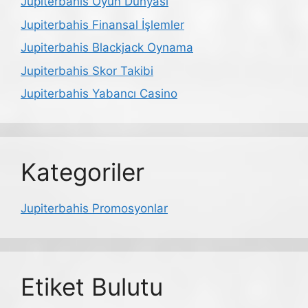
Jupiterbahis Oyun Dünyası
Jupiterbahis Finansal İşlemler
Jupiterbahis Blackjack Oynama
Jupiterbahis Skor Takibi
Jupiterbahis Yabancı Casino
Kategoriler
Jupiterbahis Promosyonlar
Etiket Bulutu