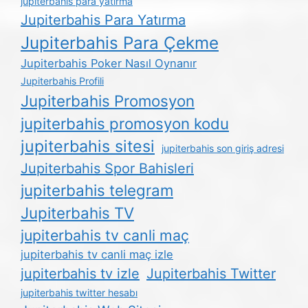
jupiterbahis para yatirma
Jupiterbahis Para Yatırma
Jupiterbahis Para Çekme
Jupiterbahis Poker Nasıl Oynanır
Jupiterbahis Profili
Jupiterbahis Promosyon
jupiterbahis promosyon kodu
jupiterbahis sitesi
jupiterbahis son giriş adresi
Jupiterbahis Spor Bahisleri
jupiterbahis telegram
Jupiterbahis TV
jupiterbahis tv canli maç
jupiterbahis tv canli maç izle
jupiterbahis tv izle
Jupiterbahis Twitter
jupiterbahis twitter hesabı