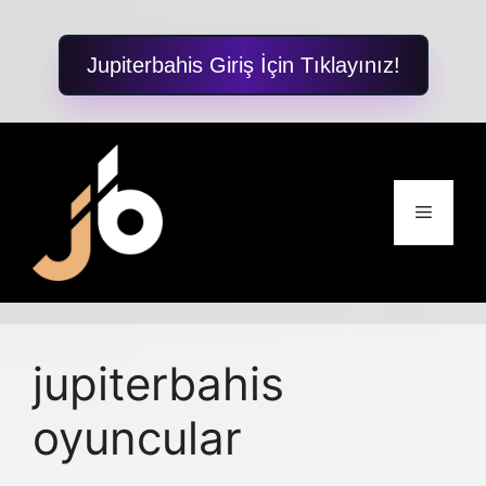
Jupiterbahis Giriş İçin Tıklayınız!
İçeriğe
atla
Menü
jupiterbahis
oyuncular