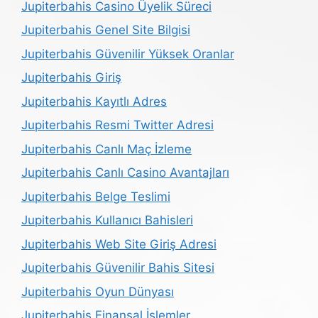
Jupiterbahis Casino Üyelik Süreci
Jupiterbahis Genel Site Bilgisi
Jupiterbahis Güvenilir Yüksek Oranlar
Jupiterbahis Giriş
Jupiterbahis Kayıtlı Adres
Jupiterbahis Resmi Twitter Adresi
Jupiterbahis Canlı Maç İzleme
Jupiterbahis Canlı Casino Avantajları
Jupiterbahis Belge Teslimi
Jupiterbahis Kullanıcı Bahisleri
Jupiterbahis Web Site Giriş Adresi
Jupiterbahis Güvenilir Bahis Sitesi
Jupiterbahis Oyun Dünyası
Jupiterbahis Finansal İşlemler