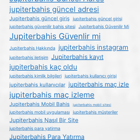
jupiterbahis güncel adresi
Jupiterbahis güncel giriş
jupiterbahis güncel girişi
jupiterbahis güvenilir bahis sitesi
Jupiterbahis Güvenilir Mi
Jupiterbahis Güvenlir mi
jupiterbahis instagram
Jupiterbahis Hakkında
Jupiterbahis kayıt
jupiterbahis i̇letişim
jupiterbahis kaç oldu
jupiterbahis kimlik bilgileri
jupiterbahis kullanıcı girişi
jupiterbahis maç izle
jupiterbahis kullanıcılar
jupiterbahis maç izleme
Jupiterbahis Mobil Bahis
jupiterbahis mobil sitesi
jupiterbahis mobil uygulaması
jupiterbahis müşteriler
Jupiterbahis Nasıl Bir Site
jupiterbahis para yatirma
Jupiterbahis Para Yatırma