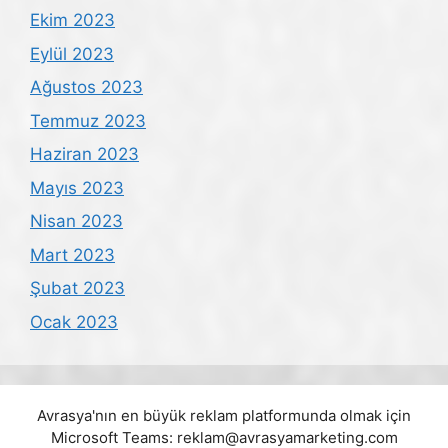
Ekim 2023
Eylül 2023
Ağustos 2023
Temmuz 2023
Haziran 2023
Mayıs 2023
Nisan 2023
Mart 2023
Şubat 2023
Ocak 2023
Avrasya'nın en büyük reklam platformunda olmak için
Microsoft Teams:
reklam@avrasyamarketing.com