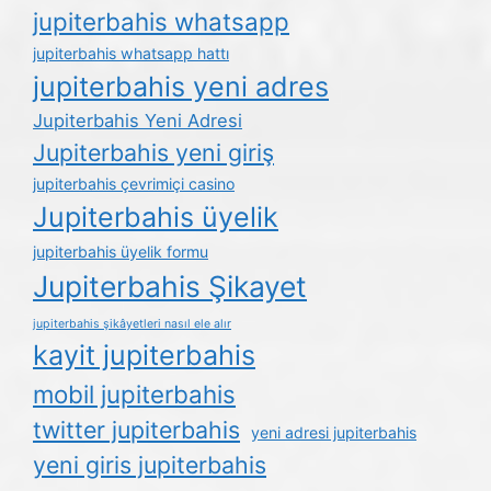
jupiterbahis whatsapp
jupiterbahis whatsapp hattı
jupiterbahis yeni adres
Jupiterbahis Yeni Adresi
Jupiterbahis yeni giriş
jupiterbahis çevrimiçi casino
Jupiterbahis üyelik
jupiterbahis üyelik formu
Jupiterbahis Şikayet
jupiterbahis şikâyetleri nasıl ele alır
kayit jupiterbahis
mobil jupiterbahis
twitter jupiterbahis
yeni adresi jupiterbahis
yeni giris jupiterbahis