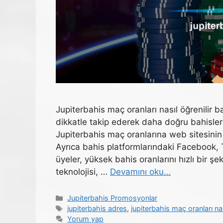
Jupiterbahis maç oranları nasıl öğrenilir b
dikkatle takip ederek daha doğru bahisler 
Jupiterbahis maç oranlarına web sitesinin
Ayrıca bahis platformlarındaki Facebook, 
üyeler, yüksek bahis oranlarını hızlı bir ş
teknolojisi, …
Devamını oku…
Kategoriler
Jupiterbahis Promosyonlar
Etiketler
jupiterbahis adres
,
jupiterbahis maç oranları nas
Yorum yap