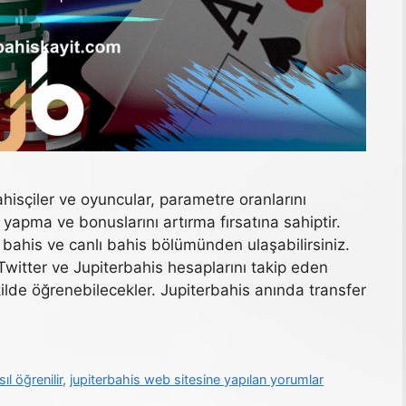
ahisçiler ve oyuncular, parametre oranlarını
yapma ve bonuslarını artırma fırsatına sahiptir.
 bahis ve canlı bahis bölümünden ulaşabilirsiniz.
Twitter ve Jupiterbahis hesaplarını takip eden
ekilde öğrenebilecekler. Jupiterbahis anında transfer
ıl öğrenilir
,
jupiterbahis web sitesine yapılan yorumlar