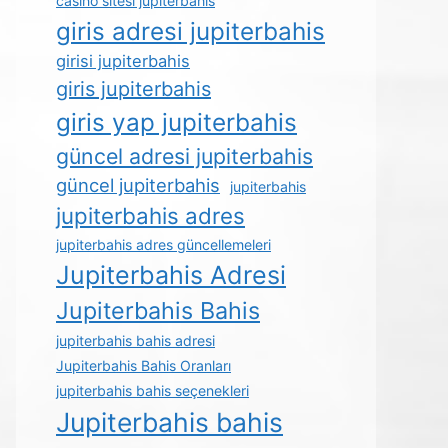
casino sitesi jupiterbahis
giris adresi jupiterbahis
girisi jupiterbahis
giris jupiterbahis
giris yap jupiterbahis
güncel adresi jupiterbahis
güncel jupiterbahis
jupiterbahis
jupiterbahis adres
jupiterbahis adres güncellemeleri
Jupiterbahis Adresi
Jupiterbahis Bahis
jupiterbahis bahis adresi
Jupiterbahis Bahis Oranları
jupiterbahis bahis seçenekleri
Jupiterbahis bahis