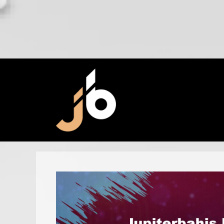
İçeriğe
atla