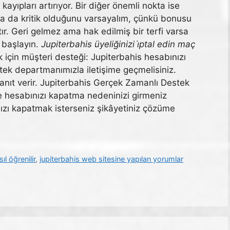
ayıpları artırıyor. Bir diğer önemli nokta ise
ha da kritik olduğunu varsayalım, çünkü bonusu
tır. Geri gelmez ama hak edilmiş bir terfi varsa
 başlayın.
Jupiterbahis üyeliğinizi i̇ptal edin maç
için müşteri desteği: Jupiterbahis hesabınızı
ek departmanımızla iletişime geçmelisiniz.
yanıt verir. Jupiterbahis Gerçek Zamanlı Destek
de hesabınızı kapatma nedeninizi girmeniz
nızı kapatmak isterseniz şikâyetiniz çözüme
ıl öğrenilir
,
jupiterbahis web sitesine yapılan yorumlar