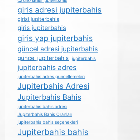
casino sitesi jupiterbahis
giris adresi jupiterbahis
girisi jupiterbahis
giris jupiterbahis
giris yap jupiterbahis
güncel adresi jupiterbahis
güncel jupiterbahis
jupiterbahis
jupiterbahis adres
jupiterbahis adres güncellemeleri
Jupiterbahis Adresi
Jupiterbahis Bahis
jupiterbahis bahis adresi
Jupiterbahis Bahis Oranları
jupiterbahis bahis seçenekleri
Jupiterbahis bahis