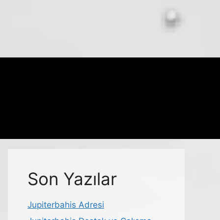
Son Yazılar
Jupiterbahis Adresi