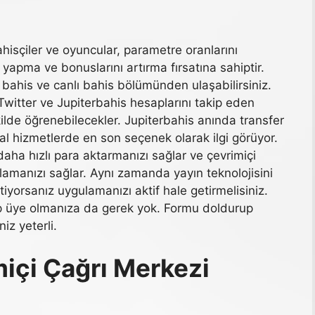
ahisçiler ve oyuncular, parametre oranlarını
yapma ve bonuslarını artırma fırsatına sahiptir.
 bahis ve canlı bahis bölümünden ulaşabilirsiniz.
Twitter ve Jupiterbahis hesaplarını takip eden
ekilde öğrenebilecekler. Jupiterbahis anında transfer
ansal hizmetlerde en son seçenek olarak ilgi görüyor.
daha hızlı para aktarmanızı sağlar ve çevrimiçi
mlamanızı sağlar. Aynı zamanda yayın teknolojisini
tiyorsanız uygulamanızı aktif hale getirmelisiniz.
p üye olmanıza da gerek yok. Formu doldurup
iz yeterli.
içi Çağrı Merkezi