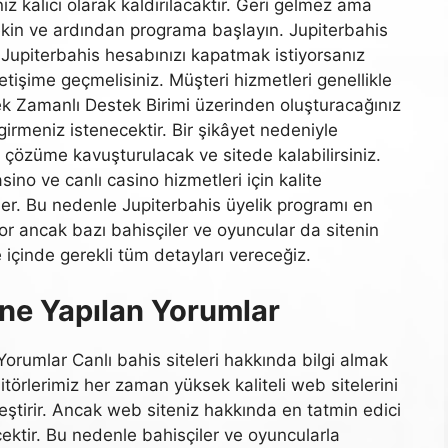
 kalıcı olarak kaldırılacaktır. Geri gelmez ama
ekin ve ardından programa başlayın. Jupiterbahis
 Jupiterbahis hesabınızı kapatmak istiyorsanız
işime geçmelisiniz. Müşteri hizmetleri genellikle
çek Zamanlı Destek Birimi üzerinden oluşturacağınız
irmeniz istenecektir. Bir şikâyet nedeniyle
 çözüme kavuşturulacak ve sitede kalabilirsiniz.
ino ve canlı casino hizmetleri için kalite
rler. Bu nedenle Jupiterbahis üyelik programı en
or ancak bazı bahisçiler ve oyuncular da sitenin
re içinde gerekli tüm detayları vereceğiz.
ine Yapılan Yorumlar
orumlar Canlı bahis siteleri hakkında bilgi almak
ditörlerimiz her zaman yüksek kaliteli web sitelerini
eştirir. Ancak web siteniz hakkında en tatmin edici
cektir. Bu nedenle bahisçiler ve oyuncularla