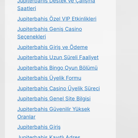
Jupiterbahis Destek ve Çalışma
Saatleri
Jupiterbahis Özel VIP Etkinlikleri
Jupiterbahis Geniş Casino
Seçenekleri
Jupiterbahis Giriş ve Ödeme
Jupiterbahis Uzun Süreli Faaliyet
Jupiterbahis Bingo Oyun Bölümü
Jupiterbahis Üyelik Formu
Jupiterbahis Casino Üyelik Süreci
Jupiterbahis Genel Site Bilgisi
Jupiterbahis Güvenilir Yüksek
Oranlar
Jupiterbahis Giriş
Jupiterbahis Kayıtlı Adres