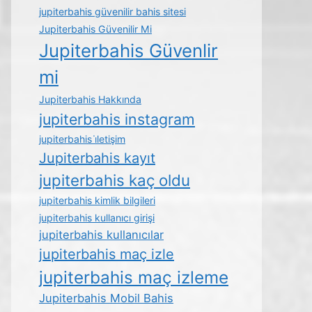
jupiterbahis güvenilir bahis sitesi
Jupiterbahis Güvenilir Mi
Jupiterbahis Güvenlir
mi
Jupiterbahis Hakkında
jupiterbahis instagram
jupiterbahis i̇letişim
Jupiterbahis kayıt
jupiterbahis kaç oldu
jupiterbahis kimlik bilgileri
jupiterbahis kullanıcı girişi
jupiterbahis kullanıcılar
jupiterbahis maç izle
jupiterbahis maç izleme
Jupiterbahis Mobil Bahis