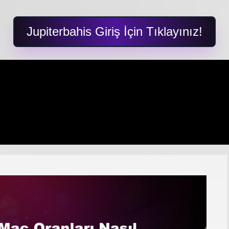
Jupiterbahis Giriş İçin Tıklayınız!