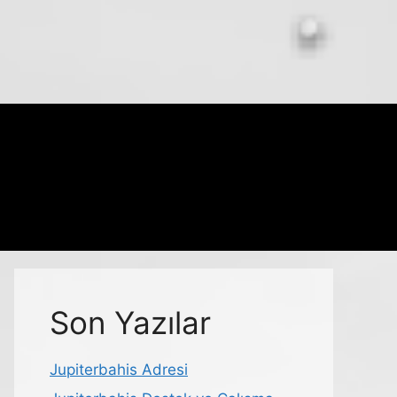
Son Yazılar
Jupiterbahis Adresi