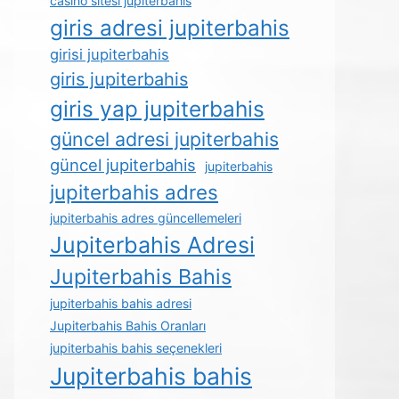
casino sitesi jupiterbahis
giris adresi jupiterbahis
girisi jupiterbahis
giris jupiterbahis
giris yap jupiterbahis
güncel adresi jupiterbahis
güncel jupiterbahis
jupiterbahis
jupiterbahis adres
jupiterbahis adres güncellemeleri
Jupiterbahis Adresi
Jupiterbahis Bahis
jupiterbahis bahis adresi
Jupiterbahis Bahis Oranları
jupiterbahis bahis seçenekleri
Jupiterbahis bahis