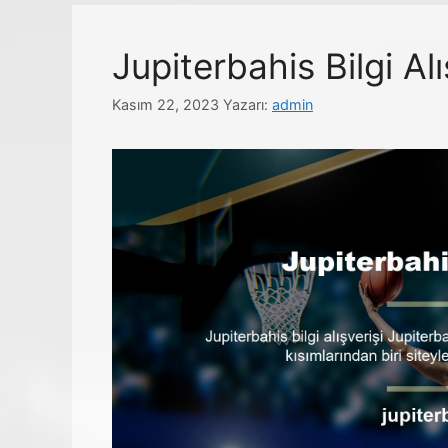
Jupiterbahis Bilgi Alı
Kasım 22, 2023
Yazarı:
admin