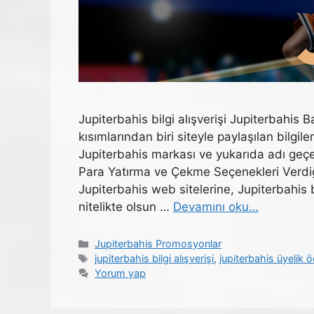
Jupiterbahis bilgi alışverişi Jupiterbahis 
kısımlarından biri siteyle paylaşılan bilgil
Jupiterbahis markası ve yukarıda adı geçen
Para Yatırma ve Çekme Seçenekleri Verdiği
Jupiterbahis web sitelerine, Jupiterbahis
nitelikte olsun …
Devamını oku…
Kategoriler
Jupiterbahis Promosyonlar
Etiketler
jupiterbahis bilgi alışverişi
,
jupiterbahis üyelik ö
Yorum yap