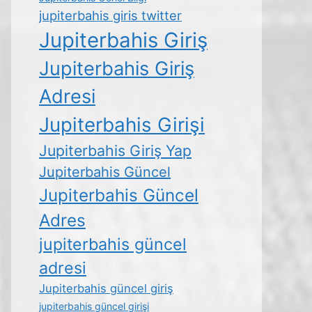
jupiterbahis giris twitter
Jupiterbahis Giriş
Jupiterbahis Giriş
Adresi
Jupiterbahis Girişi
Jupiterbahis Giriş Yap
Jupiterbahis Güncel
Jupiterbahis Güncel
Adres
jupiterbahis güncel
adresi
Jupiterbahis güncel giriş
jupiterbahis güncel girişi