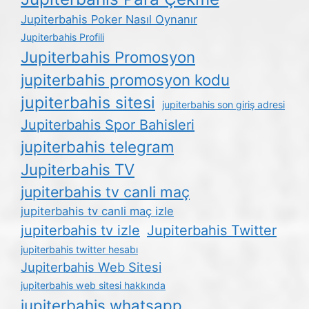
Jupiterbahis Poker Nasıl Oynanır
Jupiterbahis Profili
Jupiterbahis Promosyon
jupiterbahis promosyon kodu
jupiterbahis sitesi
jupiterbahis son giriş adresi
Jupiterbahis Spor Bahisleri
jupiterbahis telegram
Jupiterbahis TV
jupiterbahis tv canli maç
jupiterbahis tv canli maç izle
jupiterbahis tv izle
Jupiterbahis Twitter
jupiterbahis twitter hesabı
Jupiterbahis Web Sitesi
jupiterbahis web sitesi hakkında
jupiterbahis whatsapp