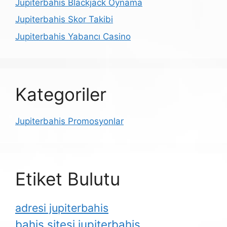
Jupiterbahis Blackjack Oynama
Jupiterbahis Skor Takibi
Jupiterbahis Yabancı Casino
Kategoriler
Jupiterbahis Promosyonlar
Etiket Bulutu
adresi jupiterbahis
bahis sitesi jupiterbahis