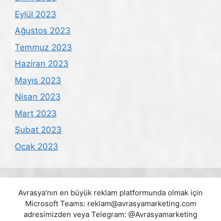
Eylül 2023
Ağustos 2023
Temmuz 2023
Haziran 2023
Mayıs 2023
Nisan 2023
Mart 2023
Şubat 2023
Ocak 2023
Avrasya'nın en büyük reklam platformunda olmak için
Microsoft Teams:
reklam@avrasyamarketing.com
adresimizden veya Telegram: @Avrasyamarketing