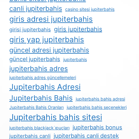
canli jupiterbahis
casino sitesi jupiterbahis
giris adresi jupiterbahis
giris jupiterbahis
girisi jupiterbahis
giris yap jupiterbahis
güncel adresi jupiterbahis
güncel jupiterbahis
jupiterbahis
jupiterbahis adres
jupiterbahis adres güncellemeleri
Jupiterbahis Adresi
Jupiterbahis Bahis
jupiterbahis bahis adresi
Jupiterbahis Bahis Oranları
jupiterbahis bahis seçenekleri
Jupiterbahis bahis sitesi
jupiterbahis bonus
jupiterbahis blackjack i̇puçları
jupiterbahis canli destek
jupiterbahis canli