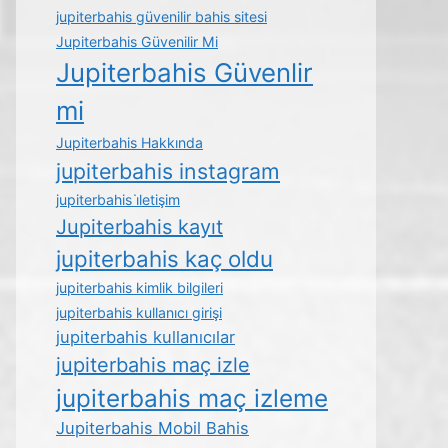
jupiterbahis güvenilir bahis sitesi
Jupiterbahis Güvenilir Mi
Jupiterbahis Güvenlir
mi
Jupiterbahis Hakkında
jupiterbahis instagram
jupiterbahis i̇letişim
Jupiterbahis kayıt
jupiterbahis kaç oldu
jupiterbahis kimlik bilgileri
jupiterbahis kullanıcı girişi
jupiterbahis kullanıcılar
jupiterbahis maç izle
jupiterbahis maç izleme
Jupiterbahis Mobil Bahis