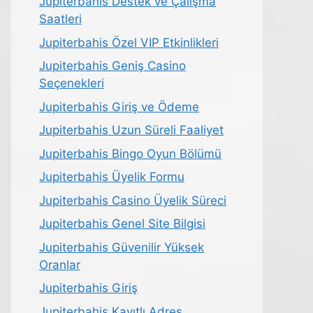
Jupiterbahis Destek ve Çalışma
Saatleri
Jupiterbahis Özel VIP Etkinlikleri
Jupiterbahis Geniş Casino
Seçenekleri
Jupiterbahis Giriş ve Ödeme
Jupiterbahis Uzun Süreli Faaliyet
Jupiterbahis Bingo Oyun Bölümü
Jupiterbahis Üyelik Formu
Jupiterbahis Casino Üyelik Süreci
Jupiterbahis Genel Site Bilgisi
Jupiterbahis Güvenilir Yüksek
Oranlar
Jupiterbahis Giriş
Jupiterbahis Kayıtlı Adres