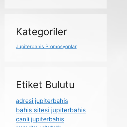
Kategoriler
Jupiterbahis Promosyonlar
Etiket Bulutu
adresi jupiterbahis
bahis sitesi jupiterbahis
canli jupiterbahis