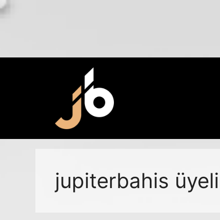
İçeriğe
atla
jupiterbahis üyel