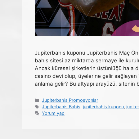
Jupiterbahis kuponu Jupiterbahis Maç Ö
bahis sitesi az miktarda sermaye ile kurul
Ancak küresel şirketlerin üstünlüğü hala 
casino devi olup, üyelerine gelir sağlayan 
anlama gelir? Bu altyapı arayüzü, sitenin b
Kategoriler
Jupiterbahis Promosyonlar
Etiketler
Jupiterbahis Bahis
,
jupiterbahis kuponu
,
jupite
Yorum yap