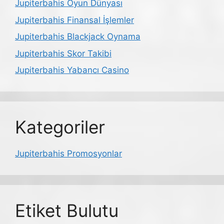
Jupiterbahis Oyun Dünyası
Jupiterbahis Finansal İşlemler
Jupiterbahis Blackjack Oynama
Jupiterbahis Skor Takibi
Jupiterbahis Yabancı Casino
Kategoriler
Jupiterbahis Promosyonlar
Etiket Bulutu