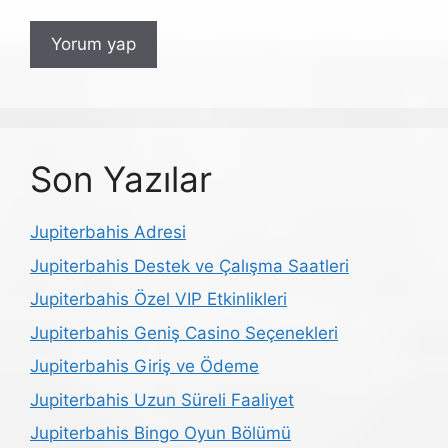
Son Yazılar
Jupiterbahis Adresi
Jupiterbahis Destek ve Çalışma Saatleri
Jupiterbahis Özel VIP Etkinlikleri
Jupiterbahis Geniş Casino Seçenekleri
Jupiterbahis Giriş ve Ödeme
Jupiterbahis Uzun Süreli Faaliyet
Jupiterbahis Bingo Oyun Bölümü