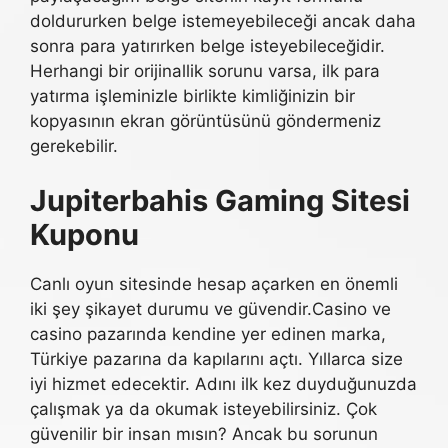
doldururken belge istemeyebileceği ancak daha
sonra para yatırırken belge isteyebileceğidir.
Herhangi bir orijinallik sorunu varsa, ilk para
yatırma işleminizle birlikte kimliğinizin bir
kopyasının ekran görüntüsünü göndermeniz
gerekebilir.
Jupiterbahis Gaming Sitesi
Kuponu
Canlı oyun sitesinde hesap açarken en önemli
iki şey şikayet durumu ve güvendir.Casino ve
casino pazarında kendine yer edinen marka,
Türkiye pazarına da kapılarını açtı. Yıllarca size
iyi hizmet edecektir. Adını ilk kez duyduğunuzda
çalışmak ya da okumak isteyebilirsiniz. Çok
güvenilir bir insan mısın? Ancak bu sorunun