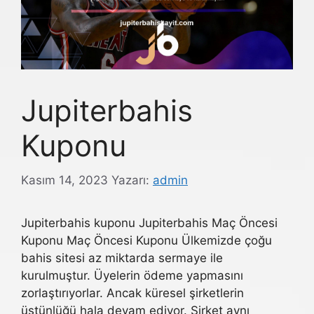
Jupiterbahis
Kuponu
Kasım 14, 2023
Yazarı:
admin
Jupiterbahis kuponu Jupiterbahis Maç Öncesi
Kuponu Maç Öncesi Kuponu Ülkemizde çoğu
bahis sitesi az miktarda sermaye ile
kurulmuştur. Üyelerin ödeme yapmasını
zorlaştırıyorlar. Ancak küresel şirketlerin
üstünlüğü hala devam ediyor. Şirket aynı