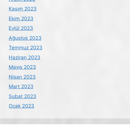
Kasım 2023
Ekim 2023
Eylül 2023
Ağustos 2023
Temmuz 2023
Haziran 2023
Mayıs 2023
Nisan 2023
Mart 2023
Şubat 2023
Ocak 2023