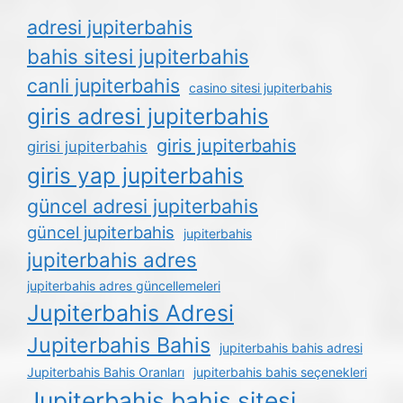
adresi jupiterbahis
bahis sitesi jupiterbahis
canli jupiterbahis
casino sitesi jupiterbahis
giris adresi jupiterbahis
giris jupiterbahis
girisi jupiterbahis
giris yap jupiterbahis
güncel adresi jupiterbahis
güncel jupiterbahis
jupiterbahis
jupiterbahis adres
jupiterbahis adres güncellemeleri
Jupiterbahis Adresi
Jupiterbahis Bahis
jupiterbahis bahis adresi
Jupiterbahis Bahis Oranları
jupiterbahis bahis seçenekleri
Jupiterbahis bahis sitesi