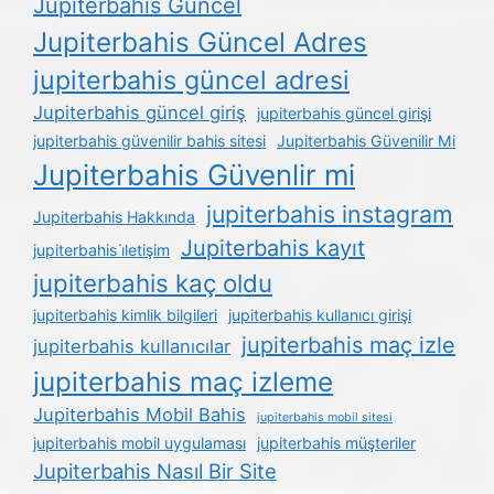
Jupiterbahis Güncel
Jupiterbahis Güncel Adres
jupiterbahis güncel adresi
Jupiterbahis güncel giriş
jupiterbahis güncel girişi
jupiterbahis güvenilir bahis sitesi
Jupiterbahis Güvenilir Mi
Jupiterbahis Güvenlir mi
jupiterbahis instagram
Jupiterbahis Hakkında
Jupiterbahis kayıt
jupiterbahis i̇letişim
jupiterbahis kaç oldu
jupiterbahis kimlik bilgileri
jupiterbahis kullanıcı girişi
jupiterbahis maç izle
jupiterbahis kullanıcılar
jupiterbahis maç izleme
Jupiterbahis Mobil Bahis
jupiterbahis mobil sitesi
jupiterbahis mobil uygulaması
jupiterbahis müşteriler
Jupiterbahis Nasıl Bir Site