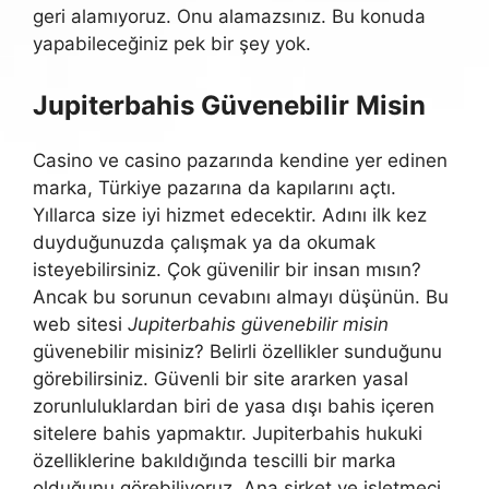
geri alamıyoruz. Onu alamazsınız. Bu konuda
yapabileceğiniz pek bir şey yok.
Jupiterbahis Güvenebilir Misin
Casino ve casino pazarında kendine yer edinen
marka, Türkiye pazarına da kapılarını açtı.
Yıllarca size iyi hizmet edecektir. Adını ilk kez
duyduğunuzda çalışmak ya da okumak
isteyebilirsiniz. Çok güvenilir bir insan mısın?
Ancak bu sorunun cevabını almayı düşünün. Bu
web sitesi
Jupiterbahis güvenebilir misin
güvenebilir misiniz? Belirli özellikler sunduğunu
görebilirsiniz. Güvenli bir site ararken yasal
zorunluluklardan biri de yasa dışı bahis içeren
sitelere bahis yapmaktır. Jupiterbahis hukuki
özelliklerine bakıldığında tescilli bir marka
olduğunu görebiliyoruz. Ana şirket ve işletmeci