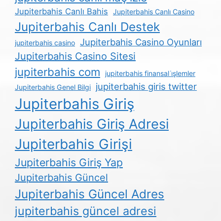
Jupiterbahis Canlı Bahis
Jupiterbahis Canlı Casino
Jupiterbahis Canlı Destek
Jupiterbahis Casino Oyunları
jupiterbahis casino
Jupiterbahis Casino Sitesi
jupiterbahis com
jupiterbahis finansal i̇şlemler
jupiterbahis giris twitter
Jupiterbahis Genel Bilgi
Jupiterbahis Giriş
Jupiterbahis Giriş Adresi
Jupiterbahis Girişi
Jupiterbahis Giriş Yap
Jupiterbahis Güncel
Jupiterbahis Güncel Adres
jupiterbahis güncel adresi