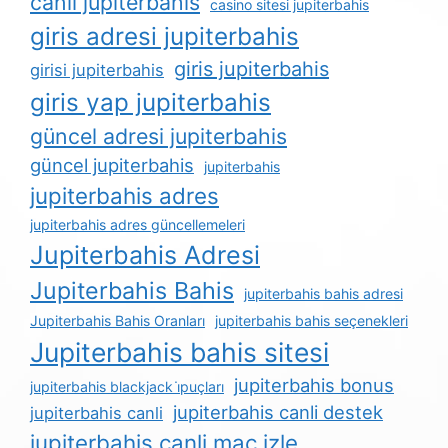
canli jupiterbahis
casino sitesi jupiterbahis
giris adresi jupiterbahis
giris jupiterbahis
girisi jupiterbahis
giris yap jupiterbahis
güncel adresi jupiterbahis
güncel jupiterbahis
jupiterbahis
jupiterbahis adres
jupiterbahis adres güncellemeleri
Jupiterbahis Adresi
Jupiterbahis Bahis
jupiterbahis bahis adresi
Jupiterbahis Bahis Oranları
jupiterbahis bahis seçenekleri
Jupiterbahis bahis sitesi
jupiterbahis bonus
jupiterbahis blackjack i̇puçları
jupiterbahis canli destek
jupiterbahis canli
jupiterbahis canli maç izle