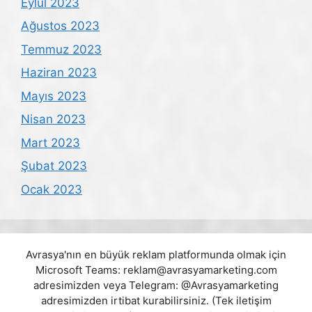
Eylül 2023
Ağustos 2023
Temmuz 2023
Haziran 2023
Mayıs 2023
Nisan 2023
Mart 2023
Şubat 2023
Ocak 2023
Avrasya'nın en büyük reklam platformunda olmak için
Microsoft Teams:
reklam@avrasyamarketing.com
adresimizden veya Telegram: @Avrasyamarketing
adresimizden irtibat kurabilirsiniz. (Tek iletişim