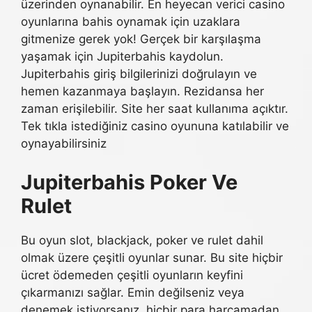
üzerinden oynanabilir. En heyecan verici casino
oyunlarına bahis oynamak için uzaklara
gitmenize gerek yok! Gerçek bir karşılaşma
yaşamak için Jupiterbahis kaydolun.
Jupiterbahis giriş bilgilerinizi doğrulayın ve
hemen kazanmaya başlayın. Rezidansa her
zaman erişilebilir. Site her saat kullanıma açıktır.
Tek tıkla istediğiniz casino oyununa katılabilir ve
oynayabilirsiniz
Jupiterbahis Poker Ve
Rulet
Bu oyun slot, blackjack, poker ve rulet dahil
olmak üzere çeşitli oyunlar sunar. Bu site hiçbir
ücret ödemeden çeşitli oyunların keyfini
çıkarmanızı sağlar. Emin değilseniz veya
denemek istiyorsanız, hiçbir para harcamadan