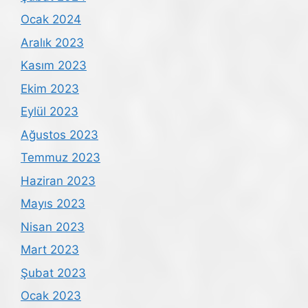
Ocak 2024
Aralık 2023
Kasım 2023
Ekim 2023
Eylül 2023
Ağustos 2023
Temmuz 2023
Haziran 2023
Mayıs 2023
Nisan 2023
Mart 2023
Şubat 2023
Ocak 2023