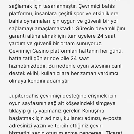
sağlamak için tasarlanmıştır. Çevrimiçi bahis
platformu, insanlara çeşitli spor ve etkinliklere
bahis oynamaları için uygun ve güvenli bir yol
sağlamayı amaçlamaktadır. Sürecin devamlılığını
garanti altına almak için tüm üyelere 24 saat
yardım ve güvenli bir ortam sunuyoruz.
Çevrimiçi Casino platformları haftanın her günü,
hatta tatil günlerinde bile 24 saat
hizmetinizdedir. Bu nedenle oyun sitesinin canlı
destek ekibi, kullanıcılara her zaman yardımcı
olmaya kendini adamıştır
Jupiterbahis çevrimiçi desteğine erişmek için
oyun sayfasının sağ alt köşesindeki simgeye
tıklayıp giriş yapmanız gerekir. Konuşma
başlatmak için adınızı, kullanıcı adınızı, e-posta
adresinizi yazın ve tercih ettiğiniz çeviri
hizmetini seçin oturum açma penceresi. Ticaret