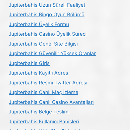
Jupiterbahis Uzun Süreli Faaliyet
Jupiterbahis Bingo Oyun Bölümü
Jupiterbahis Üyelik Formu
Jupiterbahis Casino Üyelik Süreci
Jupiterbahis Genel Site Bilgisi
Jupiterbahis Güvenilir Yüksek Oranlar
Jupiterbahis Giriş
Jupiterbahis Kayıtlı Adres
Jupiterbahis Resmi Twitter Adresi
Jupiterbahis Canlı Maç İzleme
Jupiterbahis Canlı Casino Avantajları
Jupiterbahis Belge Teslimi
Jupiterbahis Kullanıcı Bahisleri