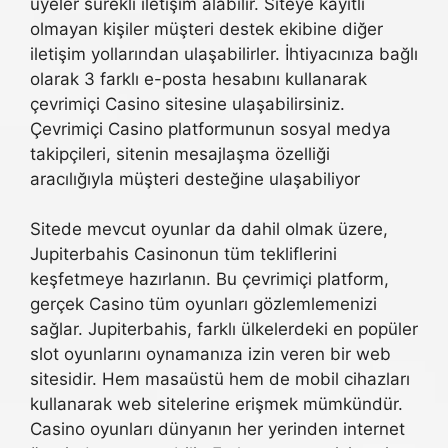
üyeler sürekli iletişim alabilir. Siteye kayıtlı
olmayan kişiler müşteri destek ekibine diğer
iletişim yollarından ulaşabilirler. İhtiyacınıza bağlı
olarak 3 farklı e-posta hesabını kullanarak
çevrimiçi Casino sitesine ulaşabilirsiniz.
Çevrimiçi Casino platformunun sosyal medya
takipçileri, sitenin mesajlaşma özelliği
aracılığıyla müşteri desteğine ulaşabiliyor
Sitede mevcut oyunlar da dahil olmak üzere,
Jupiterbahis Casinonun tüm tekliflerini
keşfetmeye hazırlanın. Bu çevrimiçi platform,
gerçek Casino tüm oyunları gözlemlemenizi
sağlar. Jupiterbahis, farklı ülkelerdeki en popüler
slot oyunlarını oynamanıza izin veren bir web
sitesidir. Hem masaüstü hem de mobil cihazları
kullanarak web sitelerine erişmek mümkündür.
Casino oyunları dünyanın her yerinden internet