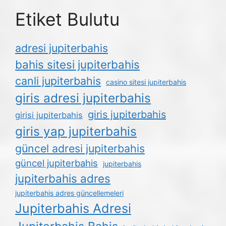
Etiket Bulutu
adresi jupiterbahis
bahis sitesi jupiterbahis
canli jupiterbahis
casino sitesi jupiterbahis
giris adresi jupiterbahis
giris jupiterbahis
girisi jupiterbahis
giris yap jupiterbahis
güncel adresi jupiterbahis
güncel jupiterbahis
jupiterbahis
jupiterbahis adres
jupiterbahis adres güncellemeleri
Jupiterbahis Adresi