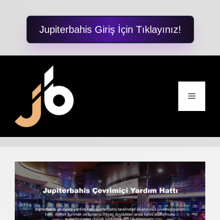
Jupiterbahis Giriş İçin Tıklayınız!
İçeriğe
atla
Menü