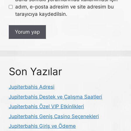
adım, e-posta adresim ve site adresim bu
tarayıcıya kaydedilsin.
Son Yazılar
Jupiterbahis Adresi
Jupiterbahis Destek ve Çalışma Saatleri
Jupiterbahis Özel VIP Etkinlikleri
Jupiterbahis Geniş Casino Seçenekleri
Jupiterbahis Giriş ve Ödeme