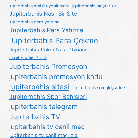
jupiterbahis mobil uygulaması
jupiterbahis müşteriler
Jupiterbahis Nasıl Bir Site
jupiterbahis para yatirma
Jupiterbahis Para Yatırma
Jupiterbahis Para Çekme
Jupiterbahis Poker Nasıl Oynanır
Jupiterbahis Profili
Jupiterbahis Promosyon
jupiterbahis promosyon kodu
jupiterbahis sitesi
jupiterbahis son giriş adresi
Jupiterbahis Spor Bahisleri
jupiterbahis telegram
Jupiterbahis TV
jupiterbahis tv canli maç
jupiterbahis tv canli maç izle