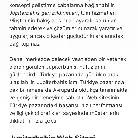
konsepti geliştirme çabalarına bağlanabilir.
Jupiterbahis geri bildirimleri
, tüm hizmetler.
Müşterinin bakış açısını anlayarak, sorunları
tahmin ederek ve çözümler sunarak yaratır ve
uygular, ancak o kadar güçlüdür ki aralarındaki
bağ kopmaz
Genel merkezde gelecek vaat eden bir yetenek
olarak görülen Jupiterbahis, nüfuzlarını
güçlendirdi. Türkiye pazarında günlük olarak
ulaşılabilir. Jupiterbahis ismi Türkiye pazarında
pek bilinmese de Avrupa’da oldukça tanınmakta
ve geniş bir deneyime sahiptir. Web sitesinin
Türkiye pazarındaki başarısı, hızlı performansı
ve ilgi çekici grafikleri sayesinde müşterilerin
dikkatini hızla çekti