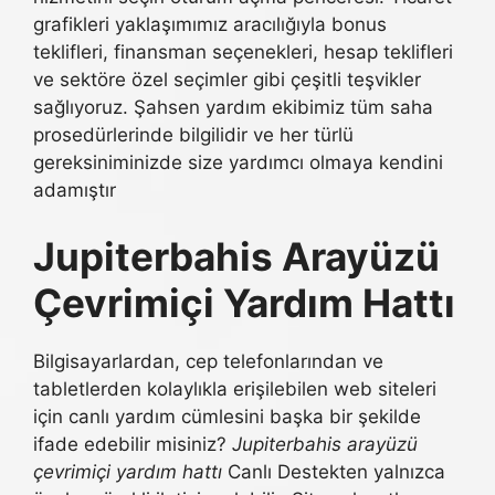
grafikleri yaklaşımımız aracılığıyla bonus
teklifleri, finansman seçenekleri, hesap teklifleri
ve sektöre özel seçimler gibi çeşitli teşvikler
sağlıyoruz. Şahsen yardım ekibimiz tüm saha
prosedürlerinde bilgilidir ve her türlü
gereksiniminizde size yardımcı olmaya kendini
adamıştır
Jupiterbahis Arayüzü
Çevrimiçi Yardım Hattı
Bilgisayarlardan, cep telefonlarından ve
tabletlerden kolaylıkla erişilebilen web siteleri
için canlı yardım cümlesini başka bir şekilde
ifade edebilir misiniz?
Jupiterbahis arayüzü
çevrimiçi yardım hattı
Canlı Destekten yalnızca