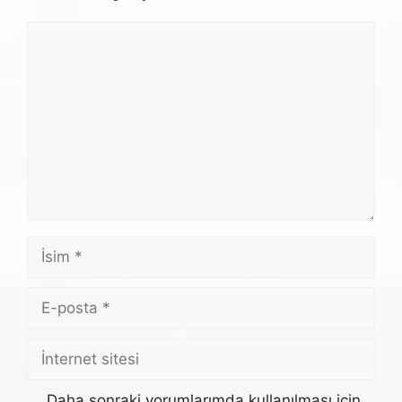
Yorum
İsim
E-
posta
İnternet
sitesi
Daha sonraki yorumlarımda kullanılması için