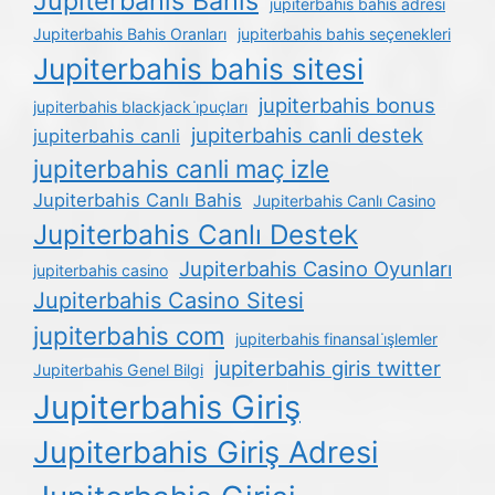
Jupiterbahis Bahis
jupiterbahis bahis adresi
Jupiterbahis Bahis Oranları
jupiterbahis bahis seçenekleri
Jupiterbahis bahis sitesi
jupiterbahis bonus
jupiterbahis blackjack i̇puçları
jupiterbahis canli destek
jupiterbahis canli
jupiterbahis canli maç izle
Jupiterbahis Canlı Bahis
Jupiterbahis Canlı Casino
Jupiterbahis Canlı Destek
Jupiterbahis Casino Oyunları
jupiterbahis casino
Jupiterbahis Casino Sitesi
jupiterbahis com
jupiterbahis finansal i̇şlemler
jupiterbahis giris twitter
Jupiterbahis Genel Bilgi
Jupiterbahis Giriş
Jupiterbahis Giriş Adresi