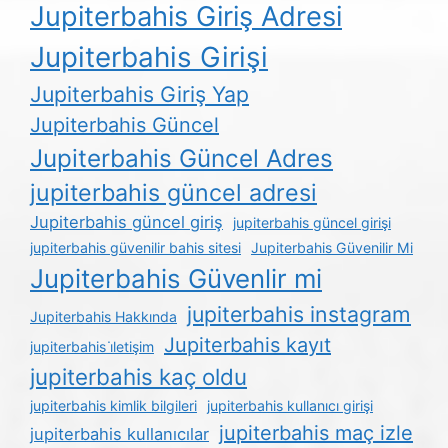
Jupiterbahis Giriş Adresi
Jupiterbahis Girişi
Jupiterbahis Giriş Yap
Jupiterbahis Güncel
Jupiterbahis Güncel Adres
jupiterbahis güncel adresi
Jupiterbahis güncel giriş
jupiterbahis güncel girişi
jupiterbahis güvenilir bahis sitesi
Jupiterbahis Güvenilir Mi
Jupiterbahis Güvenlir mi
jupiterbahis instagram
Jupiterbahis Hakkında
Jupiterbahis kayıt
jupiterbahis i̇letişim
jupiterbahis kaç oldu
jupiterbahis kimlik bilgileri
jupiterbahis kullanıcı girişi
jupiterbahis maç izle
jupiterbahis kullanıcılar