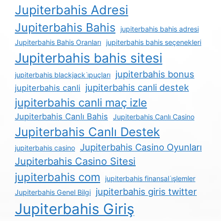
Jupiterbahis Adresi
Jupiterbahis Bahis
jupiterbahis bahis adresi
Jupiterbahis Bahis Oranları
jupiterbahis bahis seçenekleri
Jupiterbahis bahis sitesi
jupiterbahis bonus
jupiterbahis blackjack i̇puçları
jupiterbahis canli destek
jupiterbahis canli
jupiterbahis canli maç izle
Jupiterbahis Canlı Bahis
Jupiterbahis Canlı Casino
Jupiterbahis Canlı Destek
Jupiterbahis Casino Oyunları
jupiterbahis casino
Jupiterbahis Casino Sitesi
jupiterbahis com
jupiterbahis finansal i̇şlemler
jupiterbahis giris twitter
Jupiterbahis Genel Bilgi
Jupiterbahis Giriş