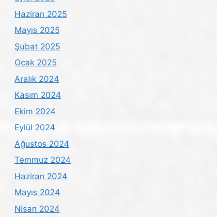
Haziran 2025
Mayıs 2025
Şubat 2025
Ocak 2025
Aralık 2024
Kasım 2024
Ekim 2024
Eylül 2024
Ağustos 2024
Temmuz 2024
Haziran 2024
Mayıs 2024
Nisan 2024