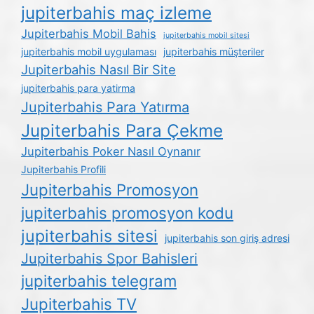
jupiterbahis maç izleme
Jupiterbahis Mobil Bahis
jupiterbahis mobil sitesi
jupiterbahis mobil uygulaması
jupiterbahis müşteriler
Jupiterbahis Nasıl Bir Site
jupiterbahis para yatirma
Jupiterbahis Para Yatırma
Jupiterbahis Para Çekme
Jupiterbahis Poker Nasıl Oynanır
Jupiterbahis Profili
Jupiterbahis Promosyon
jupiterbahis promosyon kodu
jupiterbahis sitesi
jupiterbahis son giriş adresi
Jupiterbahis Spor Bahisleri
jupiterbahis telegram
Jupiterbahis TV