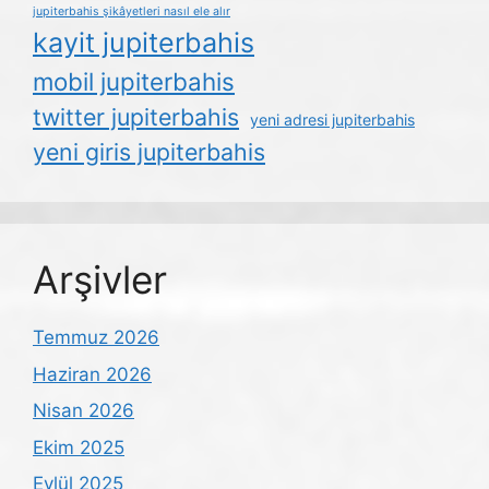
jupiterbahis şikâyetleri nasıl ele alır
kayit jupiterbahis
mobil jupiterbahis
twitter jupiterbahis
yeni adresi jupiterbahis
yeni giris jupiterbahis
Arşivler
Temmuz 2026
Haziran 2026
Nisan 2026
Ekim 2025
Eylül 2025