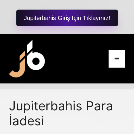
Jupiterbahis Giriş İçin Tıklayınız!
İçeriğe
atla
Menü
Jupiterbahis Para
İadesi