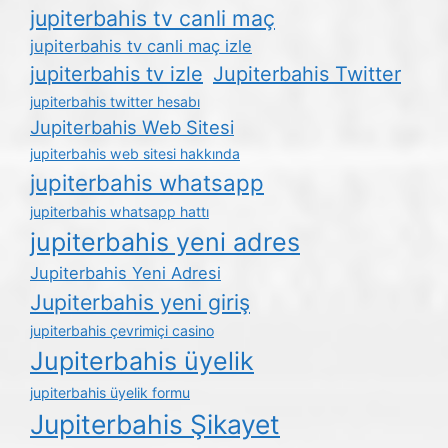
jupiterbahis tv canli maç
jupiterbahis tv canli maç izle
jupiterbahis tv izle
Jupiterbahis Twitter
jupiterbahis twitter hesabı
Jupiterbahis Web Sitesi
jupiterbahis web sitesi hakkında
jupiterbahis whatsapp
jupiterbahis whatsapp hattı
jupiterbahis yeni adres
Jupiterbahis Yeni Adresi
Jupiterbahis yeni giriş
jupiterbahis çevrimiçi casino
Jupiterbahis üyelik
jupiterbahis üyelik formu
Jupiterbahis Şikayet