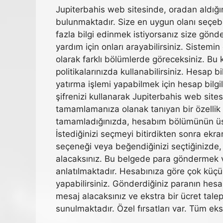
Jupiterbahis web sitesinde, oradan aldığınız
bulunmaktadır. Size en uygun olanı seçebi
fazla bilgi edinmek istiyorsanız size gönde
yardım için onları arayabilirsiniz. Sistemin ö
olarak farklı bölümlerde göreceksiniz. Bu 
politikalarınızda kullanabilirsiniz. Hesap bil
yatırma işlemi yapabilmek için hesap bilgil
şifrenizi kullanarak Jupiterbahis web sitesin
tamamlamanıza olanak tanıyan bir özellik o
tamamladığınızda, hesabım bölümünün üst 
İstediğinizi seçmeyi bitirdikten sonra ekra
seçeneği veya beğendiğinizi seçtiğinizde, 
alacaksınız. Bu belgede para göndermek ve
anlatılmaktadır. Hesabınıza göre çok küç
yapabilirsiniz. Gönderdiğiniz paranın hes
mesaj alacaksınız ve ekstra bir ücret tale
sunulmaktadır. Özel fırsatları var. Tüm ekst