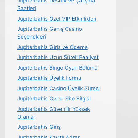
Jupiterbahis Destek ve Çalışma
Saatleri
Jupiterbahis Özel VIP Etkinlikleri
Jupiterbahis Geniş Casino
Seçenekleri
Jupiterbahis Giriş ve Ödeme
Jupiterbahis Uzun Süreli Faaliyet
Jupiterbahis Bingo Oyun Bölümü
Jupiterbahis Üyelik Formu
Jupiterbahis Casino Üyelik Süreci
Jupiterbahis Genel Site Bilgisi
Jupiterbahis Güvenilir Yüksek
Oranlar
Jupiterbahis Giriş
Jupiterbahis Kayıtlı Adres