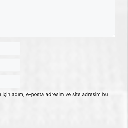
 için adım, e-posta adresim ve site adresim bu