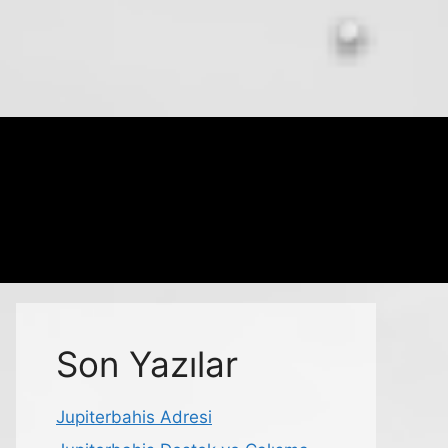
Son Yazılar
Jupiterbahis Adresi