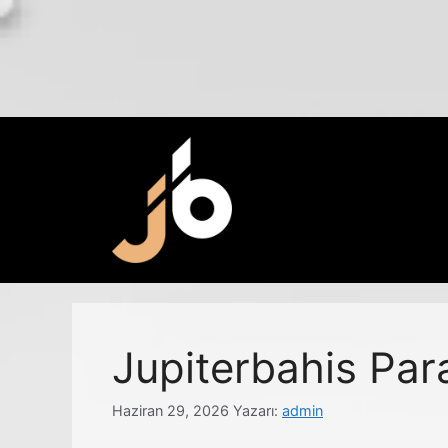
İçeriğe
atla
Jupiterbahis Par
Haziran 29, 2026
Yazarı:
admin