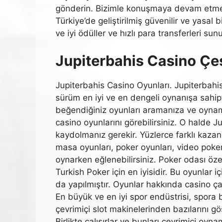
gönderin. Bizimle konuşmaya devam etmek 
Türkiye’de geliştirilmiş güvenilir ve yasal 
ve iyi ödüller ve hızlı para transferleri sun
Jupiterbahis Casino Çeş
Jupiterbahis Casino Oyunları. Jupiterbahis
sürüm en iyi ve en dengeli oynanışa sahipt
beğendiğiniz oyunları aramanıza ve oynam
casino oyunlarını görebilirsiniz. O halde
kaydolmanız gerekir. Yüzlerce farklı kazand
masa oyunları, poker oyunları, video poker
oynarken eğlenebilirsiniz. Poker odası öz
Turkish Poker için en iyisidir. Bu oyunlar i
da yapılmıştır. Oyunlar hakkında casino çal
En büyük ve en iyi spor endüstrisi, spora 
çevrimiçi slot makinelerinden bazılarını gös
Birlikte çalışırlar ve bunları çevrimiçi oyn