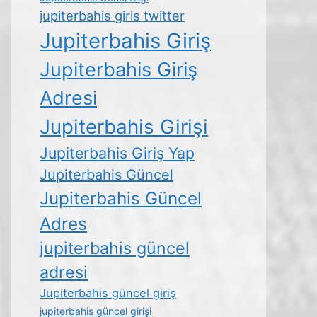
jupiterbahis giris twitter
Jupiterbahis Giriş
Jupiterbahis Giriş
Adresi
Jupiterbahis Girişi
Jupiterbahis Giriş Yap
Jupiterbahis Güncel
Jupiterbahis Güncel
Adres
jupiterbahis güncel
adresi
Jupiterbahis güncel giriş
jupiterbahis güncel girişi