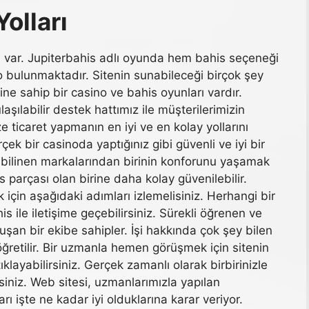
olları
rı var. Jupiterbahis adlı oyunda hem bahis seçeneği
 bulunmaktadır. Sitenin sunabileceği birçok şey
ne sahip bir casino ve bahis oyunları vardır.
şılabilir destek hattımız ile müşterilerimizin
e ticaret yapmanın en iyi ve en kolay yollarını
rçek bir casinoda yaptığınız gibi güvenli ve iyi bir
 bilinen markalarından birinin konforunu yaşamak
s parçası olan birine daha kolay güvenilebilir.
çin aşağıdaki adımları izlemelisiniz. Herhangi bir
 ile iletişime geçebilirsiniz. Sürekli öğrenen ve
uşan bir ekibe sahipler. İşi hakkında çok şey bilen
öğretilir. Bir uzmanla hemen görüşmek için sitenin
klayabilirsiniz. Gerçek zamanlı olarak birbirinizle
rsiniz. Web sitesi, uzmanlarımızla yapılan
rı işte ne kadar iyi olduklarına karar veriyor.