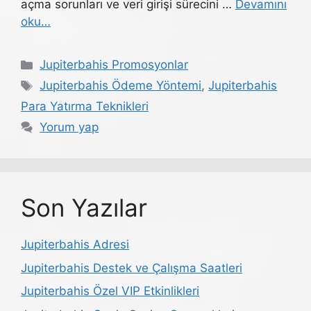
açma sorunları ve veri girişi sürecini …
Devamını
oku…
Kategoriler
Jupiterbahis Promosyonlar
Etiketler
Jupiterbahis Ödeme Yöntemi
,
Jupiterbahis
Para Yatırma Teknikleri
Yorum yap
Son Yazılar
Jupiterbahis Adresi
Jupiterbahis Destek ve Çalışma Saatleri
Jupiterbahis Özel VIP Etkinlikleri