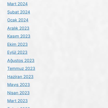
Mart 2024
Şubat 2024
Ocak 2024
Aralık 2023
Kasım 2023
Ekim 2023
Eylül 2023
Ağustos 2023
Temmuz 2023
Haziran 2023
Mayıs 2023
Nisan 2023
Mart 2023