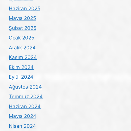
Haziran 2025
Mayıs 2025
Şubat 2025
Ocak 2025
Aralık 2024
Kasım 2024
Ekim 2024
Eylül 2024
Ağustos 2024
Temmuz 2024
Haziran 2024
Mayıs 2024
Nisan 2024