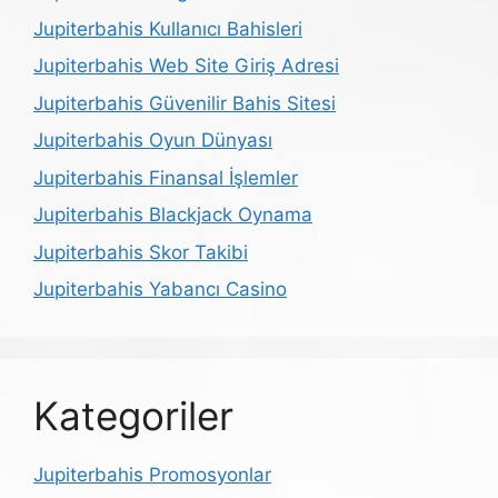
Jupiterbahis Kullanıcı Bahisleri
Jupiterbahis Web Site Giriş Adresi
Jupiterbahis Güvenilir Bahis Sitesi
Jupiterbahis Oyun Dünyası
Jupiterbahis Finansal İşlemler
Jupiterbahis Blackjack Oynama
Jupiterbahis Skor Takibi
Jupiterbahis Yabancı Casino
Kategoriler
Jupiterbahis Promosyonlar