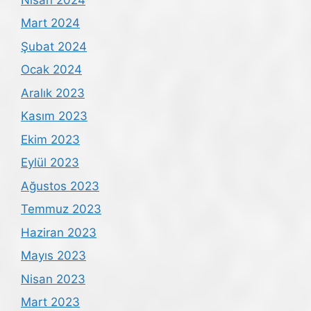
Mart 2024
Şubat 2024
Ocak 2024
Aralık 2023
Kasım 2023
Ekim 2023
Eylül 2023
Ağustos 2023
Temmuz 2023
Haziran 2023
Mayıs 2023
Nisan 2023
Mart 2023