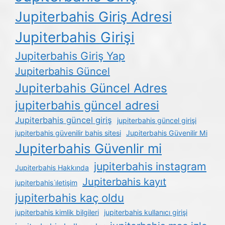
Jupiterbahis Giriş Adresi
Jupiterbahis Girişi
Jupiterbahis Giriş Yap
Jupiterbahis Güncel
Jupiterbahis Güncel Adres
jupiterbahis güncel adresi
Jupiterbahis güncel giriş
jupiterbahis güncel girişi
jupiterbahis güvenilir bahis sitesi
Jupiterbahis Güvenilir Mi
Jupiterbahis Güvenlir mi
jupiterbahis instagram
Jupiterbahis Hakkında
Jupiterbahis kayıt
jupiterbahis i̇letişim
jupiterbahis kaç oldu
jupiterbahis kimlik bilgileri
jupiterbahis kullanıcı girişi