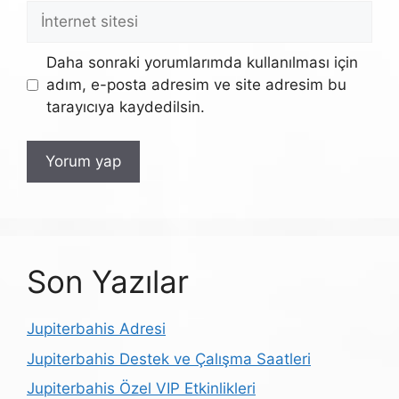
İnternet
sitesi
Daha sonraki yorumlarımda kullanılması için
adım, e-posta adresim ve site adresim bu
tarayıcıya kaydedilsin.
Son Yazılar
Jupiterbahis Adresi
Jupiterbahis Destek ve Çalışma Saatleri
Jupiterbahis Özel VIP Etkinlikleri