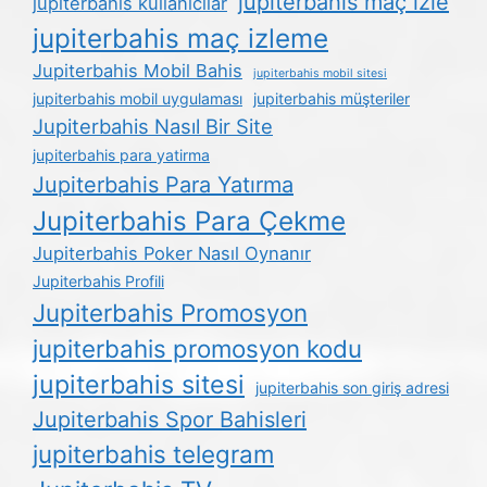
jupiterbahis maç izle
jupiterbahis kullanıcılar
jupiterbahis maç izleme
Jupiterbahis Mobil Bahis
jupiterbahis mobil sitesi
jupiterbahis mobil uygulaması
jupiterbahis müşteriler
Jupiterbahis Nasıl Bir Site
jupiterbahis para yatirma
Jupiterbahis Para Yatırma
Jupiterbahis Para Çekme
Jupiterbahis Poker Nasıl Oynanır
Jupiterbahis Profili
Jupiterbahis Promosyon
jupiterbahis promosyon kodu
jupiterbahis sitesi
jupiterbahis son giriş adresi
Jupiterbahis Spor Bahisleri
jupiterbahis telegram