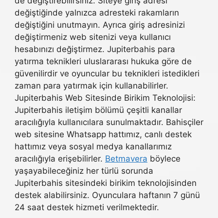
de değiştirebilirsiniz. Siteye giriş adresi
değiştiğinde yalnızca adresteki rakamların
değiştiğini unutmayın. Ayrıca giriş adresinizi
değiştirmeniz web sitenizi veya kullanıcı
hesabınızı değiştirmez. Jupiterbahis para
yatırma teknikleri uluslararası hukuka göre de
güvenilirdir ve oyuncular bu teknikleri istedikleri
zaman para yatırmak için kullanabilirler.
Jupiterbahis Web Sitesinde Birikim Teknolojisi:
Jupiterbahis iletişim bölümü çeşitli kanallar
aracılığıyla kullanıcılara sunulmaktadır. Bahisçiler
web sitesine Whatsapp hattımız, canlı destek
hattımız veya sosyal medya kanallarımız
aracılığıyla erişebilirler.
Betmavera
böylece
yaşayabileceğiniz her türlü sorunda
Jupiterbahis sitesindeki birikim teknolojisinden
destek alabilirsiniz. Oyunculara haftanın 7 günü
24 saat destek hizmeti verilmektedir.