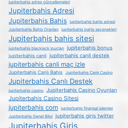
jupiterbahis adres güncellemeleri
Jupiterbahis Adresi
Jupiterbahis Bahis
jupiterbahis bahis adresi
Jupiterbahis Bahis Oranları
jupiterbahis bahis seçenekleri
Jupiterbahis bahis sitesi
jupiterbahis bonus
jupiterbahis blackjack i̇puçları
jupiterbahis canli destek
jupiterbahis canli
jupiterbahis canli maç izle
Jupiterbahis Canlı Bahis
Jupiterbahis Canlı Casino
Jupiterbahis Canlı Destek
Jupiterbahis Casino Oyunları
jupiterbahis casino
Jupiterbahis Casino Sitesi
jupiterbahis com
jupiterbahis finansal i̇şlemler
jupiterbahis giris twitter
Jupiterbahis Genel Bilgi
Jupiterbahis Giriş