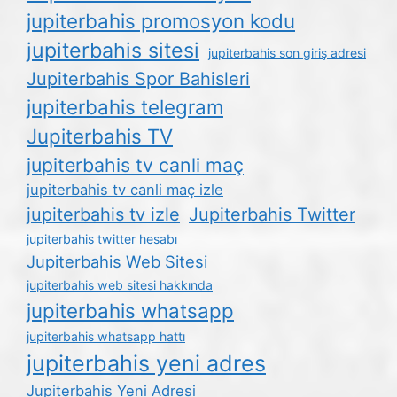
jupiterbahis promosyon kodu
jupiterbahis sitesi
jupiterbahis son giriş adresi
Jupiterbahis Spor Bahisleri
jupiterbahis telegram
Jupiterbahis TV
jupiterbahis tv canli maç
jupiterbahis tv canli maç izle
jupiterbahis tv izle
Jupiterbahis Twitter
jupiterbahis twitter hesabı
Jupiterbahis Web Sitesi
jupiterbahis web sitesi hakkında
jupiterbahis whatsapp
jupiterbahis whatsapp hattı
jupiterbahis yeni adres
Jupiterbahis Yeni Adresi