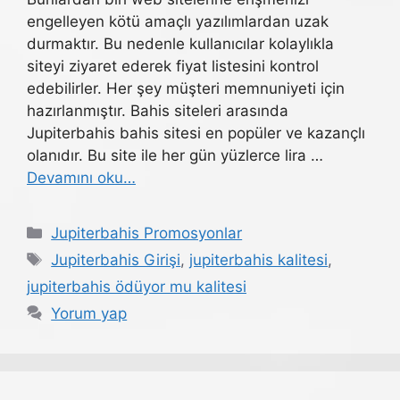
engelleyen kötü amaçlı yazılımlardan uzak
durmaktır. Bu nedenle kullanıcılar kolaylıkla
siteyi ziyaret ederek fiyat listesini kontrol
edebilirler. Her şey müşteri memnuniyeti için
hazırlanmıştır. Bahis siteleri arasında
Jupiterbahis bahis sitesi en popüler ve kazançlı
olanıdır. Bu site ile her gün yüzlerce lira …
Devamını oku…
Kategoriler
Jupiterbahis Promosyonlar
Etiketler
Jupiterbahis Girişi
,
jupiterbahis kalitesi
,
jupiterbahis ödüyor mu kalitesi
Yorum yap