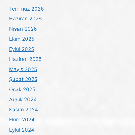
Temmuz 2026
Haziran 2026
Nisan 2026
Ekim 2025
Eylül 2025
Haziran 2025
Mayıs 2025
Şubat 2025
Ocak 2025
Aralık 2024
Kasım 2024
Ekim 2024
Eylül 2024