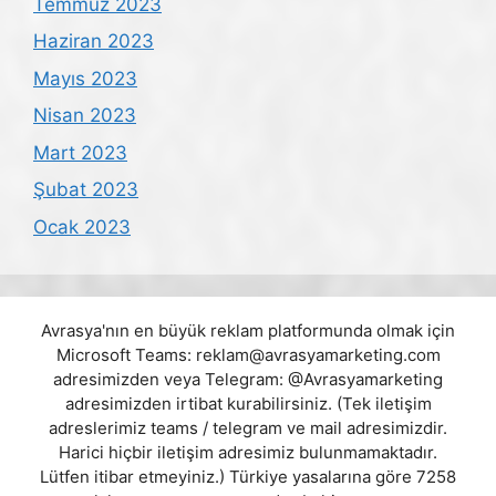
Temmuz 2023
Haziran 2023
Mayıs 2023
Nisan 2023
Mart 2023
Şubat 2023
Ocak 2023
Avrasya'nın en büyük reklam platformunda olmak için
Microsoft Teams:
reklam@avrasyamarketing.com
adresimizden veya Telegram: @Avrasyamarketing
adresimizden irtibat kurabilirsiniz. (Tek iletişim
adreslerimiz teams / telegram ve mail adresimizdir.
Harici hiçbir iletişim adresimiz bulunmamaktadır.
Lütfen itibar etmeyiniz.) Türkiye yasalarına göre 7258