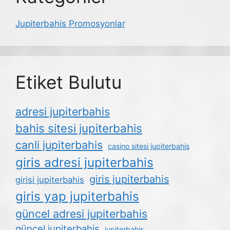
Jupiterbahis Promosyonlar
Etiket Bulutu
adresi jupiterbahis
bahis sitesi jupiterbahis
canli jupiterbahis
casino sitesi jupiterbahis
giris adresi jupiterbahis
giris jupiterbahis
girisi jupiterbahis
giris yap jupiterbahis
güncel adresi jupiterbahis
güncel jupiterbahis
jupiterbahis