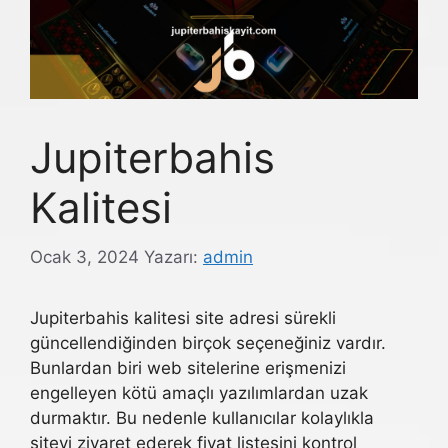
Jupiterbahis
Kalitesi
Ocak 3, 2024
Yazarı:
admin
Jupiterbahis kalitesi site adresi sürekli
güncellendiğinden birçok seçeneğiniz vardır.
Bunlardan biri web sitelerine erişmenizi
engelleyen kötü amaçlı yazılımlardan uzak
durmaktır. Bu nedenle kullanıcılar kolaylıkla
siteyi ziyaret ederek fiyat listesini kontrol