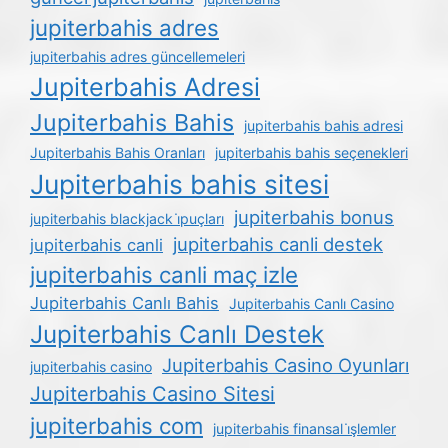
jupiterbahis adres
jupiterbahis adres güncellemeleri
Jupiterbahis Adresi
Jupiterbahis Bahis
jupiterbahis bahis adresi
Jupiterbahis Bahis Oranları
jupiterbahis bahis seçenekleri
Jupiterbahis bahis sitesi
jupiterbahis bonus
jupiterbahis blackjack i̇puçları
jupiterbahis canli destek
jupiterbahis canli
jupiterbahis canli maç izle
Jupiterbahis Canlı Bahis
Jupiterbahis Canlı Casino
Jupiterbahis Canlı Destek
Jupiterbahis Casino Oyunları
jupiterbahis casino
Jupiterbahis Casino Sitesi
jupiterbahis com
jupiterbahis finansal i̇şlemler