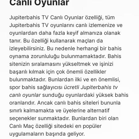
Canlı Oyunlar
Jupiterbahis TV Canlı Oyunlar özelliği, tüm
Jupiterbahis TV oyunlarını canlı izlemenize ve
oyunlardan daha fazla keyif almanıza olanak
tanır. Bu özelliği kullanarak maçları da
izleyebilirsiniz. Bu nedenle herhangi bir bahis
oynama zorunluluğu bulunmamaktadır. Bahis
sitenizin sıralamasını yükseltmek ve işinizi
başarılı kılmak için çok önemli özellikler
bulunmaktadır. Bunlardan ilki ve en önemlisi,
spor bahis sağlayıcısı
ücretli Jupiterbahis tv
canlı oyunlar
sunduğu oyunlardaki yüksek bahis
oranlarıdır. Ancak canlı bahis siteleri bununla
sınırlı kalmamakta ve üyelerine alternatif
seçenekler sunmaktadır. Bunlardan biri olan
Canlı Maç özelliği sitedeki en popüler
uygulamaların başında geliyor.