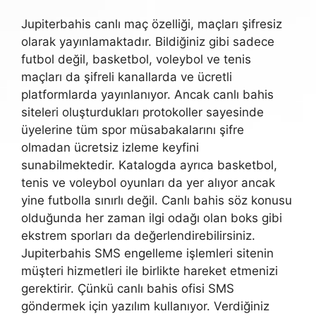
Jupiterbahis canlı maç özelliği, maçları şifresiz
olarak yayınlamaktadır. Bildiğiniz gibi sadece
futbol değil, basketbol, ​​voleybol ve tenis
maçları da şifreli kanallarda ve ücretli
platformlarda yayınlanıyor. Ancak canlı bahis
siteleri oluşturdukları protokoller sayesinde
üyelerine tüm spor müsabakalarını şifre
olmadan ücretsiz izleme keyfini
sunabilmektedir. Katalogda ayrıca basketbol, ​​
tenis ve voleybol oyunları da yer alıyor ancak
yine futbolla sınırlı değil. Canlı bahis söz konusu
olduğunda her zaman ilgi odağı olan boks gibi
ekstrem sporları da değerlendirebilirsiniz.
Jupiterbahis SMS engelleme işlemleri sitenin
müşteri hizmetleri ile birlikte hareket etmenizi
gerektirir. Çünkü canlı bahis ofisi SMS
göndermek için yazılım kullanıyor. Verdiğiniz