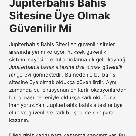
Jupiterbahis Bahis
Sitesine Üye Olmak
Güvenilir Mi
Jupiterbahis Bahis Sitesi en güvenilir siteler
arasında yerini koruyor. Yüksek güvenlikli
sistemi sayesinde kullanıcılarına ek gelir kaynağı
Jupiterbahis bahis sitesine üye olmak güvenilir
mi
görevi görmektedir. Bu nedenle bu bahis
sitesine üye olmak oldukça güvenilirdir. Aynı
zamanda bu lokasyonun en karlı lokasyonlardan
biri olması nedeniyle oldukça karlı olduğuna
inanıyoruz.Yani Jupiterbahis bahis sitesine üye
olun ve güvenli ve karlı bir şekilde çok para
kazanın.
Dilediğiniz kadar para kazanma şansınız var. Bu