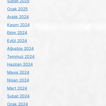
Şubat 2025
Ocak 2025
Aralık 2024
Kasım 2024
Ekim 2024
Eylül 2024
Ağustos 2024
Temmuz 2024
Haziran 2024
Mayıs 2024
Nisan 2024
Mart 2024
Şubat 2024
Ocak 2024