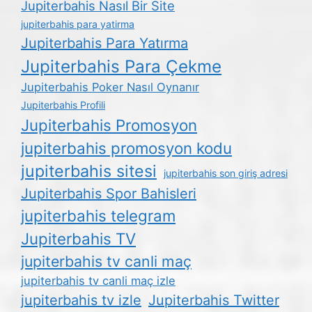
Jupiterbahis Nasıl Bir Site
jupiterbahis para yatirma
Jupiterbahis Para Yatırma
Jupiterbahis Para Çekme
Jupiterbahis Poker Nasıl Oynanır
Jupiterbahis Profili
Jupiterbahis Promosyon
jupiterbahis promosyon kodu
jupiterbahis sitesi
jupiterbahis son giriş adresi
Jupiterbahis Spor Bahisleri
jupiterbahis telegram
Jupiterbahis TV
jupiterbahis tv canli maç
jupiterbahis tv canli maç izle
jupiterbahis tv izle
Jupiterbahis Twitter