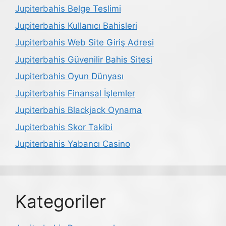
Jupiterbahis Belge Teslimi
Jupiterbahis Kullanıcı Bahisleri
Jupiterbahis Web Site Giriş Adresi
Jupiterbahis Güvenilir Bahis Sitesi
Jupiterbahis Oyun Dünyası
Jupiterbahis Finansal İşlemler
Jupiterbahis Blackjack Oynama
Jupiterbahis Skor Takibi
Jupiterbahis Yabancı Casino
Kategoriler