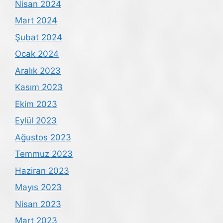
Nisan 2024
Mart 2024
Şubat 2024
Ocak 2024
Aralık 2023
Kasım 2023
Ekim 2023
Eylül 2023
Ağustos 2023
Temmuz 2023
Haziran 2023
Mayıs 2023
Nisan 2023
Mart 2023