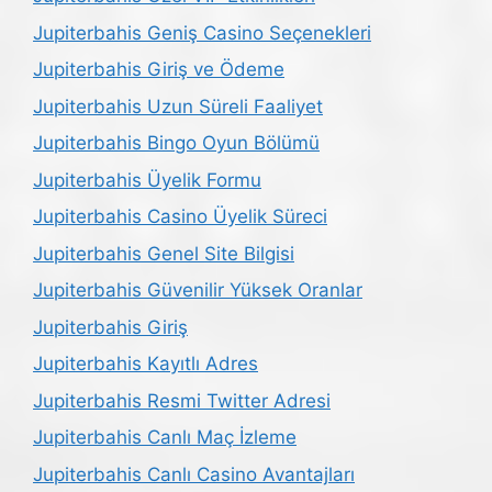
Jupiterbahis Geniş Casino Seçenekleri
Jupiterbahis Giriş ve Ödeme
Jupiterbahis Uzun Süreli Faaliyet
Jupiterbahis Bingo Oyun Bölümü
Jupiterbahis Üyelik Formu
Jupiterbahis Casino Üyelik Süreci
Jupiterbahis Genel Site Bilgisi
Jupiterbahis Güvenilir Yüksek Oranlar
Jupiterbahis Giriş
Jupiterbahis Kayıtlı Adres
Jupiterbahis Resmi Twitter Adresi
Jupiterbahis Canlı Maç İzleme
Jupiterbahis Canlı Casino Avantajları