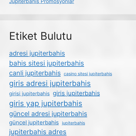
Jupiterbahis Promosyonlar
Etiket Bulutu
adresi jupiterbahis
bahis sitesi jupiterbahis
canli jupiterbahis
casino sitesi jupiterbahis
giris adresi jupiterbahis
giris jupiterbahis
girisi jupiterbahis
giris yap jupiterbahis
güncel adresi jupiterbahis
güncel jupiterbahis
jupiterbahis
jupiterbahis adres