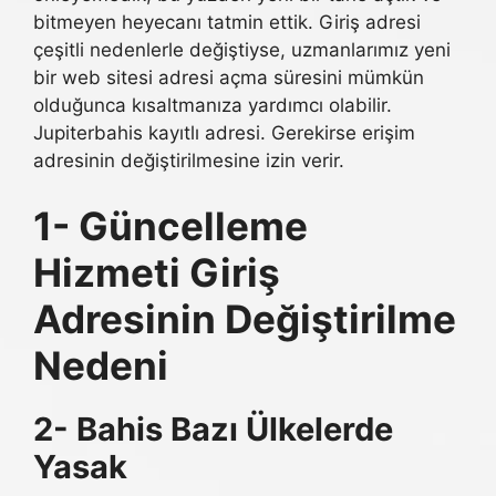
bitmeyen heyecanı tatmin ettik. Giriş adresi
çeşitli nedenlerle değiştiyse, uzmanlarımız yeni
bir web sitesi adresi açma süresini mümkün
olduğunca kısaltmanıza yardımcı olabilir.
Jupiterbahis kayıtlı adresi. Gerekirse erişim
adresinin değiştirilmesine izin verir.
1- Güncelleme
Hizmeti Giriş
Adresinin Değiştirilme
Nedeni
2- Bahis Bazı Ülkelerde
Yasak