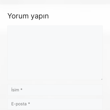
Yorum yapın
Yorum
İsim
E-
posta