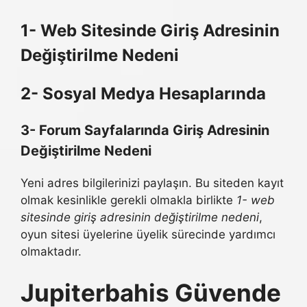
1- Web Sitesinde Giriş Adresinin
Değiştirilme Nedeni
2- Sosyal Medya Hesaplarında
3- Forum Sayfalarında Giriş Adresinin
Değiştirilme Nedeni
Yeni adres bilgilerinizi paylaşın. Bu siteden kayıt
olmak kesinlikle gerekli olmakla birlikte
1- web
sitesinde giriş adresinin değiştirilme nedeni
,
oyun sitesi üyelerine üyelik sürecinde yardımcı
olmaktadır.
Jupiterbahis Güvende