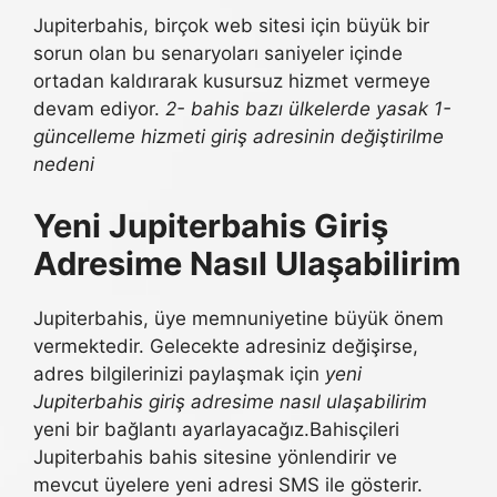
Jupiterbahis, birçok web sitesi için büyük bir
sorun olan bu senaryoları saniyeler içinde
ortadan kaldırarak kusursuz hizmet vermeye
devam ediyor.
2- bahis bazı ülkelerde yasak
1-
güncelleme hizmeti giriş adresinin değiştirilme
nedeni
Yeni Jupiterbahis Giriş
Adresime Nasıl Ulaşabilirim
Jupiterbahis, üye memnuniyetine büyük önem
vermektedir. Gelecekte adresiniz değişirse,
adres bilgilerinizi paylaşmak için
yeni
Jupiterbahis giriş adresime nasıl ulaşabilirim
yeni bir bağlantı ayarlayacağız.Bahisçileri
Jupiterbahis bahis sitesine yönlendirir ve
mevcut üyelere yeni adresi SMS ile gösterir.