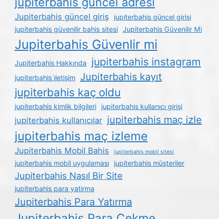
jupiterbahis güncel adresi
Jupiterbahis güncel giriş
jupiterbahis güncel girişi
jupiterbahis güvenilir bahis sitesi
Jupiterbahis Güvenilir Mi
Jupiterbahis Güvenlir mi
jupiterbahis instagram
Jupiterbahis Hakkında
Jupiterbahis kayıt
jupiterbahis i̇letişim
jupiterbahis kaç oldu
jupiterbahis kimlik bilgileri
jupiterbahis kullanıcı girişi
jupiterbahis maç izle
jupiterbahis kullanıcılar
jupiterbahis maç izleme
Jupiterbahis Mobil Bahis
jupiterbahis mobil sitesi
jupiterbahis mobil uygulaması
jupiterbahis müşteriler
Jupiterbahis Nasıl Bir Site
jupiterbahis para yatirma
Jupiterbahis Para Yatırma
Jupiterbahis Para Çekme