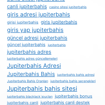
canli jupiterbahis
casino sitesi jupiterbahis
giris adresi jupiterbahis
giris jupiterbahis
girisi jupiterbahis
giris yap jupiterbahis
güncel adresi jupiterbahis
güncel jupiterbahis
jupiterbahis
jupiterbahis adres
jupiterbahis adres güncellemeleri
Jupiterbahis Adresi
Jupiterbahis Bahis
jupiterbahis bahis adresi
Jupiterbahis Bahis Oranları
jupiterbahis bahis seçenekleri
Jupiterbahis bahis sitesi
jupiterbahis bonus
jupiterbahis blackjack i̇puçları
jupiterbahis canli destek
jupiterbahis canli