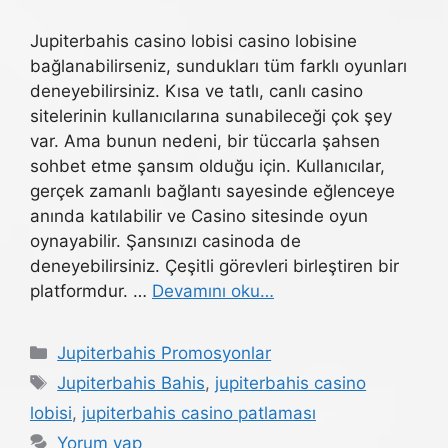
Jupiterbahis casino lobisi casino lobisine
bağlanabilirseniz, sundukları tüm farklı oyunları
deneyebilirsiniz. Kısa ve tatlı, canlı casino
sitelerinin kullanıcılarına sunabileceği çok şey
var. Ama bunun nedeni, bir tüccarla şahsen
sohbet etme şansım olduğu için. Kullanıcılar,
gerçek zamanlı bağlantı sayesinde eğlenceye
anında katılabilir ve Casino sitesinde oyun
oynayabilir. Şansınızı casinoda de
deneyebilirsiniz. Çeşitli görevleri birleştiren bir
platformdur. …
Devamını oku…
Kategoriler
Jupiterbahis Promosyonlar
Etiketler
Jupiterbahis Bahis
,
jupiterbahis casino
lobisi
,
jupiterbahis casino patlaması
Yorum yap