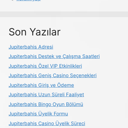
Son Yazılar
Jupiterbahis Adresi
Jupiterbahis Destek ve Çalışma Saatleri
Jupiterbahis Özel VIP Etkinlikleri
Jupiterbahis Geniş Casino Seçenekleri
Jupiterbahis Giriş ve Ödeme
Jupiterbahis Uzun Süreli Faaliyet
Jupiterbahis Bingo Oyun Bölümü
Jupiterbahis Üyelik Formu
Jupiterbahis Casino Üyelik Süreci