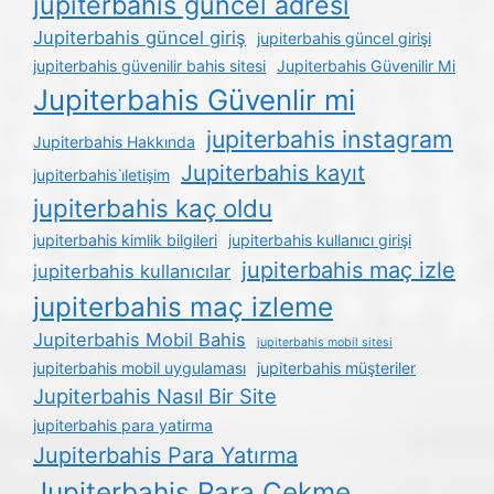
jupiterbahis güncel adresi
Jupiterbahis güncel giriş
jupiterbahis güncel girişi
jupiterbahis güvenilir bahis sitesi
Jupiterbahis Güvenilir Mi
Jupiterbahis Güvenlir mi
jupiterbahis instagram
Jupiterbahis Hakkında
Jupiterbahis kayıt
jupiterbahis i̇letişim
jupiterbahis kaç oldu
jupiterbahis kimlik bilgileri
jupiterbahis kullanıcı girişi
jupiterbahis maç izle
jupiterbahis kullanıcılar
jupiterbahis maç izleme
Jupiterbahis Mobil Bahis
jupiterbahis mobil sitesi
jupiterbahis mobil uygulaması
jupiterbahis müşteriler
Jupiterbahis Nasıl Bir Site
jupiterbahis para yatirma
Jupiterbahis Para Yatırma
Jupiterbahis Para Çekme