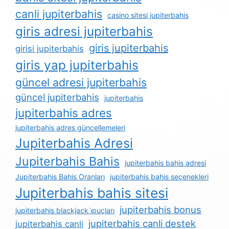
canli jupiterbahis
casino sitesi jupiterbahis
giris adresi jupiterbahis
giris jupiterbahis
girisi jupiterbahis
giris yap jupiterbahis
güncel adresi jupiterbahis
güncel jupiterbahis
jupiterbahis
jupiterbahis adres
jupiterbahis adres güncellemeleri
Jupiterbahis Adresi
Jupiterbahis Bahis
jupiterbahis bahis adresi
Jupiterbahis Bahis Oranları
jupiterbahis bahis seçenekleri
Jupiterbahis bahis sitesi
jupiterbahis bonus
jupiterbahis blackjack i̇puçları
jupiterbahis canli destek
jupiterbahis canli