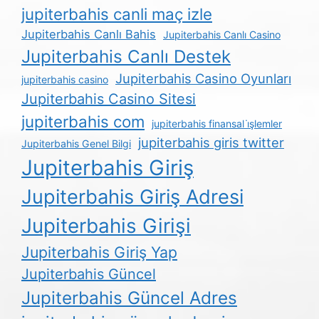
jupiterbahis canli maç izle
Jupiterbahis Canlı Bahis
Jupiterbahis Canlı Casino
Jupiterbahis Canlı Destek
Jupiterbahis Casino Oyunları
jupiterbahis casino
Jupiterbahis Casino Sitesi
jupiterbahis com
jupiterbahis finansal i̇şlemler
jupiterbahis giris twitter
Jupiterbahis Genel Bilgi
Jupiterbahis Giriş
Jupiterbahis Giriş Adresi
Jupiterbahis Girişi
Jupiterbahis Giriş Yap
Jupiterbahis Güncel
Jupiterbahis Güncel Adres