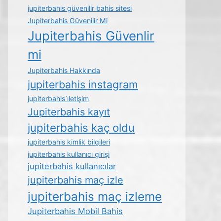
jupiterbahis güvenilir bahis sitesi
Jupiterbahis Güvenilir Mi
Jupiterbahis Güvenlir
mi
Jupiterbahis Hakkında
jupiterbahis instagram
jupiterbahis i̇letişim
Jupiterbahis kayıt
jupiterbahis kaç oldu
jupiterbahis kimlik bilgileri
jupiterbahis kullanıcı girişi
jupiterbahis kullanıcılar
jupiterbahis maç izle
jupiterbahis maç izleme
Jupiterbahis Mobil Bahis