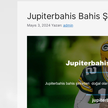
Jupiterbahis Bahis Şi
Mayıs 3, 2024
Yazarı:
admin