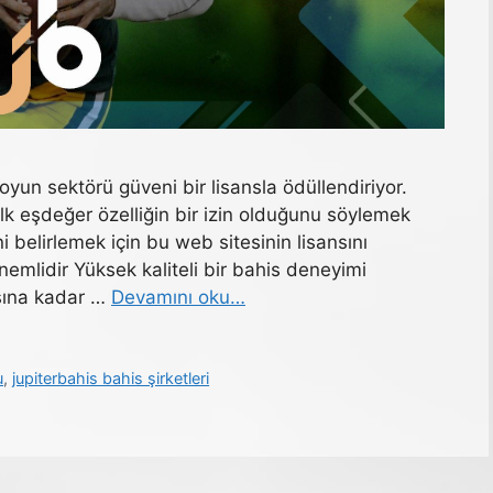
oyun sektörü güveni bir lisansla ödüllendiriyor.
ilk eşdeğer özelliğin bir izin olduğunu söylemek
i belirlemek için bu web sitesinin lisansını
nemlidir Yüksek kaliteli bir bahis deneyimi
ısına kadar …
Devamını oku…
u
,
jupiterbahis bahis şirketleri