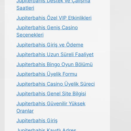
Jupiterbahis Destek ve Çalışma
Saatleri
Jupiterbahis Özel VIP Etkinlikleri
Jupiterbahis Geniş Casino
Seçenekleri
Jupiterbahis Giriş ve Ödeme
Jupiterbahis Uzun Süreli Faaliyet
Jupiterbahis Bingo Oyun Bölümü
Jupiterbahis Üyelik Formu
Jupiterbahis Casino Üyelik Süreci
Jupiterbahis Genel Site Bilgisi
Jupiterbahis Güvenilir Yüksek
Oranlar
Jupiterbahis Giriş
Jupiterbahis Kayıtlı Adres