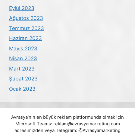
Eylül 2023
Ağustos 2023
Temmuz 2023
Haziran 2023
Mayıs 2023
Nisan 2023
Mart 2023
Şubat 2023
Ocak 2023
Avrasya'nın en büyük reklam platformunda olmak için
Microsoft Teams:
reklam@avrasyamarketing.com
adresimizden veya Telegram: @Avrasyamarketing