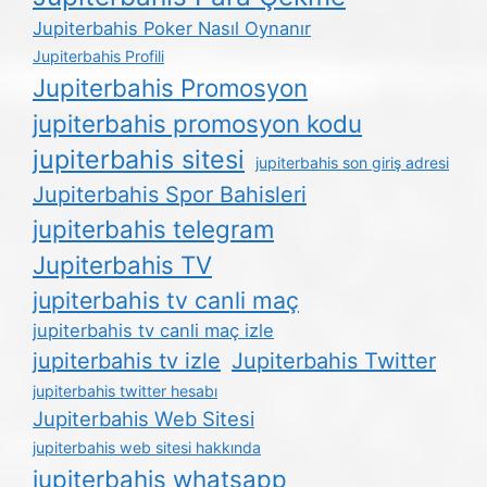
Jupiterbahis Poker Nasıl Oynanır
Jupiterbahis Profili
Jupiterbahis Promosyon
jupiterbahis promosyon kodu
jupiterbahis sitesi
jupiterbahis son giriş adresi
Jupiterbahis Spor Bahisleri
jupiterbahis telegram
Jupiterbahis TV
jupiterbahis tv canli maç
jupiterbahis tv canli maç izle
jupiterbahis tv izle
Jupiterbahis Twitter
jupiterbahis twitter hesabı
Jupiterbahis Web Sitesi
jupiterbahis web sitesi hakkında
jupiterbahis whatsapp