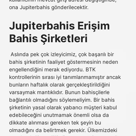
ona Jupiterbahis gönderilecektir.
Jupiterbahis Erişim
Bahis Şirketleri
Aslında pek çok izleyicimiz, çok başarılı bir
bahis şirketinin faaliyet göstermesinin neden
engellendiğini merak ediyordu. BTK
kontrollerinin sırası iyi tanımlanmamıştır ancak
bunların haftalık olarak gerçekleştirildiğini
varsaymak mantıklıdır. Bunun bahisçilerle
bağlantılı olmadığını söylemeliyim. Bir bahis
şirketinin yasal olarak yabancı müşteri kabul
edebileceğini unutmamak önemli olsa da
dikkate alınması gereken tek şeyin bu
olmadığını da belirtmek gerekir. Ülkemizdeki