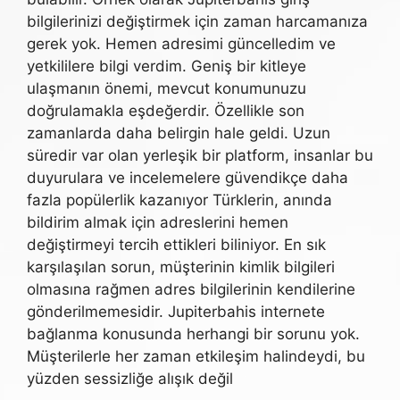
bilgilerinizi değiştirmek için zaman harcamanıza
gerek yok. Hemen adresimi güncelledim ve
yetkililere bilgi verdim. Geniş bir kitleye
ulaşmanın önemi, mevcut konumunuzu
doğrulamakla eşdeğerdir. Özellikle son
zamanlarda daha belirgin hale geldi. Uzun
süredir var olan yerleşik bir platform, insanlar bu
duyurulara ve incelemelere güvendikçe daha
fazla popülerlik kazanıyor Türklerin, anında
bildirim almak için adreslerini hemen
değiştirmeyi tercih ettikleri biliniyor. En sık
karşılaşılan sorun, müşterinin kimlik bilgileri
olmasına rağmen adres bilgilerinin kendilerine
gönderilmemesidir. Jupiterbahis internete
bağlanma konusunda herhangi bir sorunu yok.
Müşterilerle her zaman etkileşim halindeydi, bu
yüzden sessizliğe alışık değil