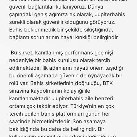
güvenli bağlantılar kullanıyoruz. Dünya
çapındaki geniş ağımıza ek olarak, Jupiterbahis
sürekli olarak güvenilir olduğunu görüyoruz.
Bahis beklenmedik bir şekilde sıkıştığında,
bağlantı sorunlarının hayal kırıklığı belirgindir
Bu şirket, kanıtlanmış performans geçmişi
nedeniyle bir bahis kuruluşu olarak tercih
edilmektedir. İlk adımların hayati önem taşıdığı
bu önemli aşamada güvenin de oynayacak bir
rolü var. Bahis şirketlerinin doğruluğu, BTK
sınavına kaydolmanın kolaylığı ile
kanıtlanmaktadır. Jupiterbahis aile benzeri
ortamı çok takdir ediyor. Türkiye’nin en çok
tercih edilen bahis platformları günün her
saatinde hizmetinizdedir. Son aşamaya
bakıldığında bu daha da belirgindir. Bir
kullanıcının mevcut giriş adresi değiştiğinde,