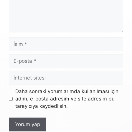
İsim
E-
posta
İnternet
sitesi
Daha sonraki yorumlarımda kullanılması için
adım, e-posta adresim ve site adresim bu
tarayıcıya kaydedilsin.