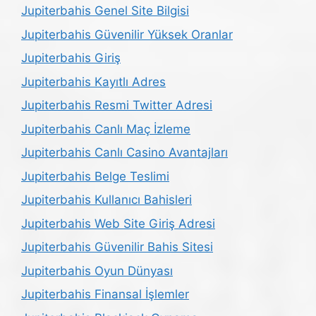
Jupiterbahis Genel Site Bilgisi
Jupiterbahis Güvenilir Yüksek Oranlar
Jupiterbahis Giriş
Jupiterbahis Kayıtlı Adres
Jupiterbahis Resmi Twitter Adresi
Jupiterbahis Canlı Maç İzleme
Jupiterbahis Canlı Casino Avantajları
Jupiterbahis Belge Teslimi
Jupiterbahis Kullanıcı Bahisleri
Jupiterbahis Web Site Giriş Adresi
Jupiterbahis Güvenilir Bahis Sitesi
Jupiterbahis Oyun Dünyası
Jupiterbahis Finansal İşlemler