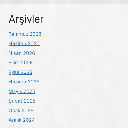
Arşivler
Temmuz 2026
Haziran 2026
Nisan 2026
Ekim 2025
Eylül 2025
Haziran 2025
Mayıs 2025
Şubat 2025
Ocak 2025
Aralık 2024