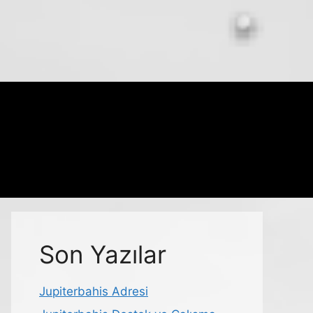
Son Yazılar
Jupiterbahis Adresi