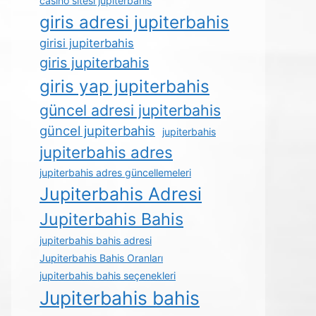
casino sitesi jupiterbahis
giris adresi jupiterbahis
girisi jupiterbahis
giris jupiterbahis
giris yap jupiterbahis
güncel adresi jupiterbahis
güncel jupiterbahis
jupiterbahis
jupiterbahis adres
jupiterbahis adres güncellemeleri
Jupiterbahis Adresi
Jupiterbahis Bahis
jupiterbahis bahis adresi
Jupiterbahis Bahis Oranları
jupiterbahis bahis seçenekleri
Jupiterbahis bahis