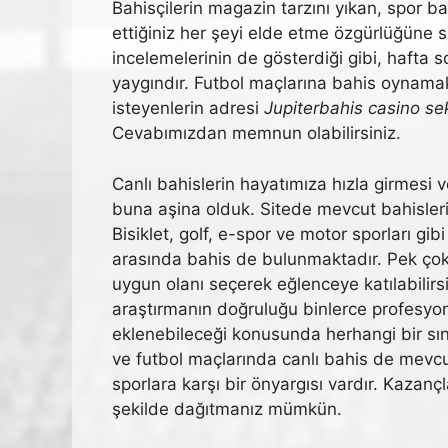
Bahisçilerin magazin tarzını yıkan, spor 
ettiğiniz her şeyi elde etme özgürlüğüne sa
incelemelerinin de gösterdiği gibi, hafta 
yaygındır. Futbol maçlarına bahis oynamakt
isteyenlerin adresi
Jupiterbahis casino sek
Cevabımızdan memnun olabilirsiniz.
Canlı bahislerin hayatımıza hızla girmesi
buna aşina olduk. Sitede mevcut bahisleri
Bisiklet, golf, e-spor ve motor sporları gib
arasında bahis de bulunmaktadır. Pek ço
uygun olanı seçerek eğlenceye katılabilirsin
araştırmanın doğruluğu binlerce profesyone
eklenebileceği konusunda herhangi bir sı
ve futbol maçlarında canlı bahis de mevcu
sporlara karşı bir önyargısı vardır. Kazançl
şekilde dağıtmanız mümkün.