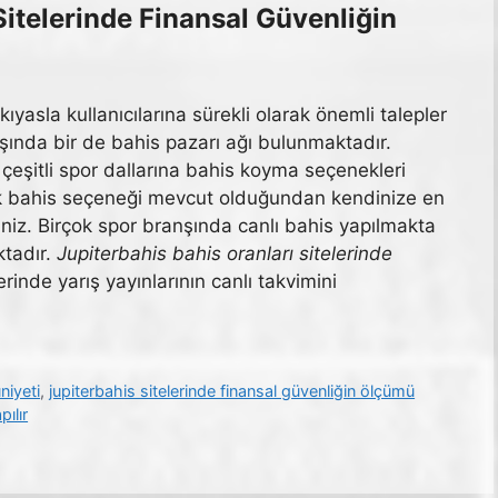
Sitelerinde Finansal Güvenliğin
kıyasla kullanıcılarına sürekli olarak önemli talepler
şında bir de bahis pazarı ağı bulunmaktadır.
i çeşitli spor dallarına bahis koyma seçenekleri
k bahis seçeneği mevcut olduğundan kendinize en
iniz. Birçok spor branşında canlı bahis yapılmakta
ktadır.
Jupiterbahis bahis oranları sitelerinde
rinde yarış yayınlarının canlı takvimini
niyeti
,
jupiterbahis sitelerinde finansal güvenliğin ölçümü
ılır