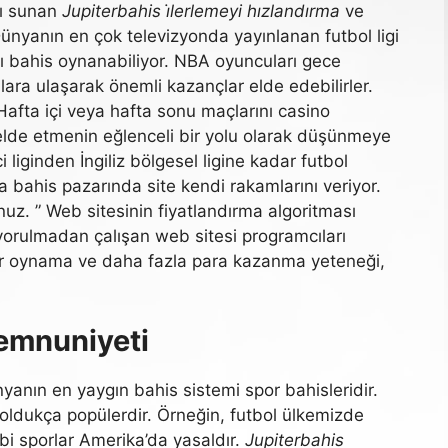
arı sunan
Jupiterbahis i̇lerlemeyi hızlandırma
ve
 Dünyanın en çok televizyonda yayınlanan futbol ligi
ı bahis oynanabiliyor. NBA oyuncuları gece
ara ulaşarak önemli kazançlar elde edebilirler.
 Hafta içi veya hafta sonu maçlarını casino
lde etmenin eğlenceli bir yolu olarak düşünmeye
 liginden İngiliz bölgesel ligine kadar futbol
a bahis pazarında site kendi rakamlarını veriyor.
z. ” Web sitesinin fiyatlandırma algoritması
 yorulmadan çalışan web sitesi programcıları
er oynama ve daha fazla para kazanma yeteneği,
emnuniyeti
Dünyanın en yaygın bahis sistemi spor bahisleridir.
r oldukça popülerdir. Örneğin, futbol ülkemizde
bi sporlar Amerika’da yasaldır.
Jupiterbahis