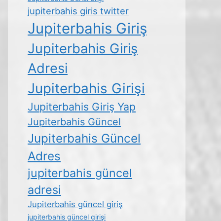
jupiterbahis giris twitter
Jupiterbahis Giriş
Jupiterbahis Giriş
Adresi
Jupiterbahis Girişi
Jupiterbahis Giriş Yap
Jupiterbahis Güncel
Jupiterbahis Güncel
Adres
jupiterbahis güncel
adresi
Jupiterbahis güncel giriş
jupiterbahis güncel girişi