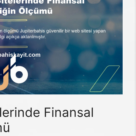
lerinde Finansal
mü