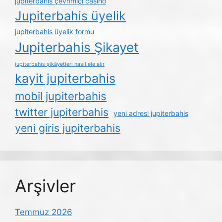
jupiterbahis çevrimiçi casino
Jupiterbahis üyelik
jupiterbahis üyelik formu
Jupiterbahis Şikayet
jupiterbahis şikâyetleri nasıl ele alır
kayit jupiterbahis
mobil jupiterbahis
twitter jupiterbahis
yeni adresi jupiterbahis
yeni giris jupiterbahis
Arşivler
Temmuz 2026