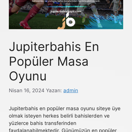
Jupiterbahis En
Popüler Masa
Oyunu
Nisan 16, 2024
Yazarı:
admin
Jupiterbahis en popüler masa oyunu siteye üye
olmak isteyen herkes belirli bahislerden ve
yüzlerce bahis transferinden
faydalanabilmektedir. Günümüzün en popüler