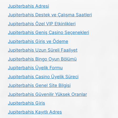
Jupiterbahis Adresi
Jupiterbahis Destek ve Çalışma Saatleri
Jupiterbahis Özel VIP Etkinlikleri
Jupiterbahis Geniş Casino Seçenekleri
Jupiterbahis Giriş ve Ödeme
Jupiterbahis Uzun Süreli Faaliyet
Jupiterbahis Bingo Oyun Bölümü
Jupiterbahis Üyelik Formu
Jupiterbahis Casino Üyelik Süreci
Jupiterbahis Genel Site Bilgisi
Jupiterbahis Güvenilir Yüksek Oranlar
Jupiterbahis Giriş
Jupiterbahis Kayıtlı Adres