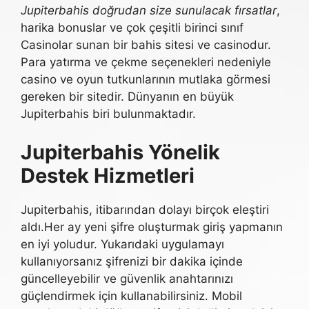
Jupiterbahis doğrudan size sunulacak fırsatlar
,
harika bonuslar ve çok çeşitli birinci sınıf
Casinolar sunan bir bahis sitesi ve casinodur.
Para yatırma ve çekme seçenekleri nedeniyle
casino ve oyun tutkunlarının mutlaka görmesi
gereken bir sitedir. Dünyanın en büyük
Jupiterbahis biri bulunmaktadır.
Jupiterbahis Yönelik
Destek Hizmetleri
Jupiterbahis, itibarından dolayı birçok eleştiri
aldı.Her ay yeni şifre oluşturmak giriş yapmanın
en iyi yoludur. Yukarıdaki uygulamayı
kullanıyorsanız şifrenizi bir dakika içinde
güncelleyebilir ve güvenlik anahtarınızı
güçlendirmek için kullanabilirsiniz. Mobil