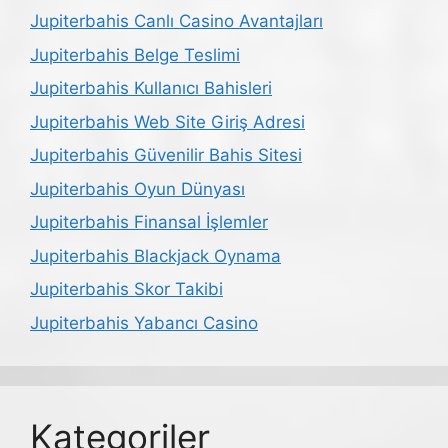
Jupiterbahis Canlı Casino Avantajları
Jupiterbahis Belge Teslimi
Jupiterbahis Kullanıcı Bahisleri
Jupiterbahis Web Site Giriş Adresi
Jupiterbahis Güvenilir Bahis Sitesi
Jupiterbahis Oyun Dünyası
Jupiterbahis Finansal İşlemler
Jupiterbahis Blackjack Oynama
Jupiterbahis Skor Takibi
Jupiterbahis Yabancı Casino
Kategoriler