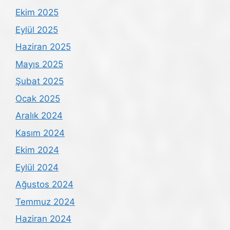
Ekim 2025
Eylül 2025
Haziran 2025
Mayıs 2025
Şubat 2025
Ocak 2025
Aralık 2024
Kasım 2024
Ekim 2024
Eylül 2024
Ağustos 2024
Temmuz 2024
Haziran 2024