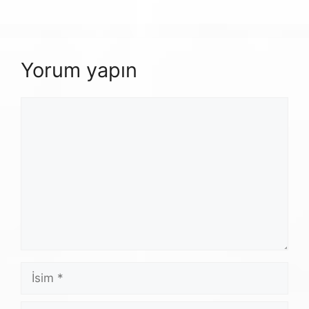
Yorum yapın
Yorum
İsim