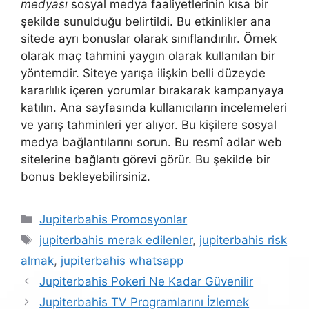
medyası
sosyal medya faaliyetlerinin kısa bir
şekilde sunulduğu belirtildi. Bu etkinlikler ana
sitede ayrı bonuslar olarak sınıflandırılır. Örnek
olarak maç tahmini yaygın olarak kullanılan bir
yöntemdir. Siteye yarışa ilişkin belli düzeyde
kararlılık içeren yorumlar bırakarak kampanyaya
katılın. Ana sayfasında kullanıcıların incelemeleri
ve yarış tahminleri yer alıyor. Bu kişilere sosyal
medya bağlantılarını sorun. Bu resmî adlar web
sitelerine bağlantı görevi görür. Bu şekilde bir
bonus bekleyebilirsiniz.
Kategoriler
Jupiterbahis Promosyonlar
Etiketler
jupiterbahis merak edilenler
,
jupiterbahis risk
almak
,
jupiterbahis whatsapp
Jupiterbahis Pokeri Ne Kadar Güvenilir
Jupiterbahis TV Programlarını İzlemek