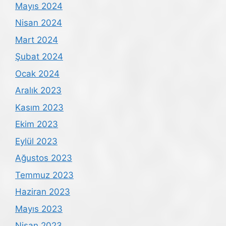
Mayıs 2024
Nisan 2024
Mart 2024
Şubat 2024
Ocak 2024
Aralık 2023
Kasım 2023
Ekim 2023
Eylül 2023
Ağustos 2023
Temmuz 2023
Haziran 2023
Mayıs 2023
Nisan 2023