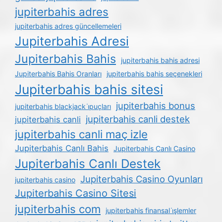
jupiterbahis adres
jupiterbahis adres güncellemeleri
Jupiterbahis Adresi
Jupiterbahis Bahis
jupiterbahis bahis adresi
Jupiterbahis Bahis Oranları
jupiterbahis bahis seçenekleri
Jupiterbahis bahis sitesi
jupiterbahis bonus
jupiterbahis blackjack i̇puçları
jupiterbahis canli destek
jupiterbahis canli
jupiterbahis canli maç izle
Jupiterbahis Canlı Bahis
Jupiterbahis Canlı Casino
Jupiterbahis Canlı Destek
Jupiterbahis Casino Oyunları
jupiterbahis casino
Jupiterbahis Casino Sitesi
jupiterbahis com
jupiterbahis finansal i̇şlemler