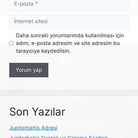
E-
posta
İnternet
sitesi
Daha sonraki yorumlarımda kullanılması için
adım, e-posta adresim ve site adresim bu
tarayıcıya kaydedilsin.
Son Yazılar
Jupiterbahis Adresi