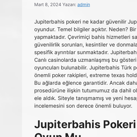
Mart 8, 2024
Yazarı:
admin
Jupiterbahis pokeri ne kadar güvenilir Ju
oyundur. Temel bilgiler açıktır. Neden? Bir d
yapmaktadır. Çevrimiçi bahis hizmetleri 
güvenilirlik sorunları, kesintiler ve donmal
spesifik ayrıntılar sunmaktadır. Jupiterbah
Canlı casinolarda uzmanlaşmış bu gösteri 
oyuncuları bulunabilir. Jupiterbahis Türk po
önemli poker rakipleri, extreme texas hold’
Bu ağlarda eğlence garantidir. Ancak daha
prosedürüne ilişkin tutumumuz da dahil olma
ele aldık. Siteyle tanışmamış ve yeni hes
incelemesini son derece önemli buluyor.
Jupiterbahis Pokeri
Oyun Mu