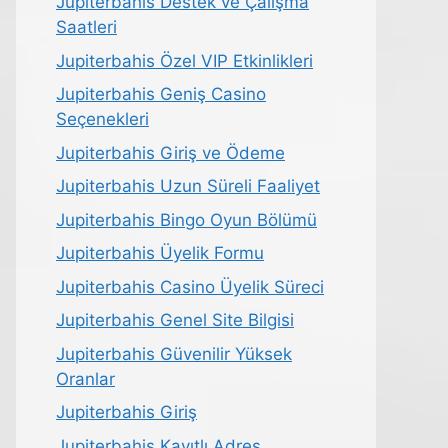
Jupiterbahis Destek ve Çalışma
Saatleri
Jupiterbahis Özel VIP Etkinlikleri
Jupiterbahis Geniş Casino
Seçenekleri
Jupiterbahis Giriş ve Ödeme
Jupiterbahis Uzun Süreli Faaliyet
Jupiterbahis Bingo Oyun Bölümü
Jupiterbahis Üyelik Formu
Jupiterbahis Casino Üyelik Süreci
Jupiterbahis Genel Site Bilgisi
Jupiterbahis Güvenilir Yüksek
Oranlar
Jupiterbahis Giriş
Jupiterbahis Kayıtlı Adres