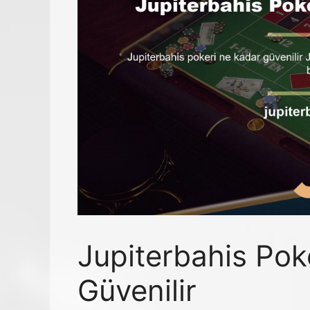
Jupiterbahis Pok
Güvenilir