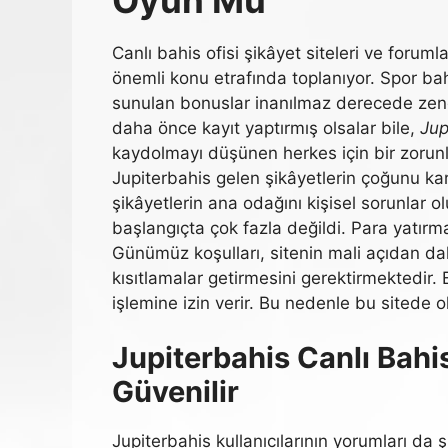
Canlı bahis ofisi şikâyet siteleri ve forum
önemli konu etrafında toplanıyor. Spor bahi
sunulan bonuslar inanılmaz derecede zengi
daha önce kayıt yaptırmış olsalar bile,
Jup
kaydolmayı düşünen herkes için bir zorunlul
Jupiterbahis gelen şikâyetlerin çoğunu kar
şikâyetlerin ana odağını kişisel sorunlar o
başlangıçta çok fazla değildi. Para yatırm
Günümüz koşulları, sitenin mali açıdan daha
kısıtlamalar getirmesini gerektirmektedir.
işlemine izin verir. Bu nedenle bu sited
Jupiterbahis Canlı Bah
Güvenilir
Jupiterbahis kullanıcılarının yorumları d