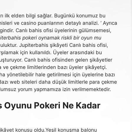
ları ilk elden bilgi sağlar. Bugünkü konumuz bu
sleri ve casino puanlarının detaylı analizi. ‘ Ayrıca
ndir. Canlı bahis ofisi üyelerinin gülümsemesi,
iterbahis pokeri oynamak riskli bir oyun mu
uktur. Jupiterbahis şikâyeti Canlı bahis ofisi,
şılamak için kullanıldı. Üyeler arasındaki bu
luşturuyor. Canlı bahis ofisinden gelen şikâyetler
a ve çekme limitlerinden bazı üyeler şikâyetçi.
 yönetilebilir hale getirilmesi için üyelerine bazı
 Bazı web siteleri daha düşük limitlerle para çekme
e olumsuz yorum yapmamıza izin verilmemektedir.
is Oyunu Pokeri Ne Kadar
a şikâyet konusu oldu.Yeşil konuşma balonu