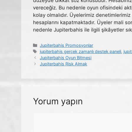
düzeyde dikkat söz konusudur. Hesabınızı 
vereceğiz. Bu nedenle oyun ofisindeki akt
kolay olmalıdır. Üyelerimiz denetimlerimiz 
hesaplarını kapatmaktadır. Üyeler mali sor
nedenle Jupiterbahis ile ilgili şikâyetler sıkl
Kategoriler
Jupiterbahis Promosyonlar
Etiketler
jupiterbahis gerçek zamanlı destek paneli
,
jupi
Jupiterbahis Oyun Bitmesi
Jupiterbahis Risk Almak
Yorum yapın
Yorum