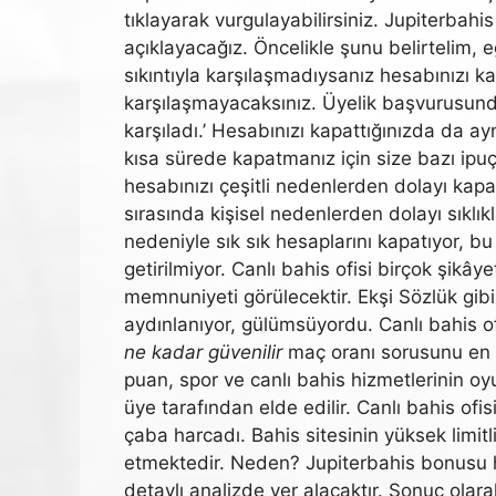
tıklayarak vurgulayabilirsiniz. Jupiterbahis
açıklayacağız. Öncelikle şunu belirtelim, 
sıkıntıyla karşılaşmadıysanız hesabınızı k
karşılaşmayacaksınız. Üyelik başvurusund
karşıladı.’ Hesabınızı kapattığınızda da 
kısa sürede kapatmanız için size bazı ipuç
hesabınızı çeşitli nedenlerden dolayı kapa
sırasında kişisel nedenlerden dolayı sıklı
nedeniyle sık sık hesaplarını kapatıyor, bu n
getirilmiyor. Canlı bahis ofisi birçok şik
memnuniyeti görülecektir. Ekşi Sözlük gib
aydınlanıyor, gülümsüyordu. Canlı bahis of
ne kadar güvenilir
maç oranı sorusunu en t
puan, spor ve canlı bahis hizmetlerinin 
üye tarafından elde edilir. Canlı bahis of
çaba harcadı. Bahis sitesinin yüksek limitl
etmektedir. Neden? Jupiterbahis bonusu h
detaylı analizde yer alacaktır. Sonuç olara