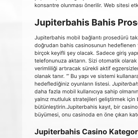
konsantre olunması önerilir. Web sitesi etkil
Jupiterbahis Bahis Pr
Jupiterbahis mobil bağlantı prosedürü taki
doğrudan bahis casinosunun hedeflenen tr
birçok keyifli şey olacak. Sadece giriş yap
telefonunuza aktarın. Sizi otomatik olara
verimliliği artıracak sürekli aktif egzersiz
olanak tanır. ‘” Bu yapı ve sistemi kullanar
hedeflediğiniz oyunların listesi.
Jupiterba
daha fazla mobil kullanıcıya sahip olmanın
yalnız mutluluk stratejileri geliştirmek için 
bütünleştirin.Jupiterbahis kayıt, bir casino
büyümesi, onu casinoda en öne çıkan kateg
Jupiterbahis Casino Kategor