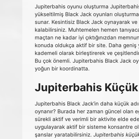
Jupiterbahis oyunu oluşturma Jupiterbahis
yükseltilmiş Black Jack oyunları oluşturma
sunar. Kesintisiz Black Jack oynayarak ve i
kalabilirsiniz. Muhtemelen hemen tanıyacak
maçtan ne kadar iyi çıktığınızdan memnun o
konuda oldukça aktif bir site. Daha geniş 
kademeli olarak birleştirerek ve çeşitlend
Bu çok önemli. Jupiterbahis Black Jack o
yoğun bir koordinatta.
Jupiterbahis Küçük
Jupiterbahis Black Jack’in daha küçük adı
oynanır? Burada her zaman güncel olan eğl
sürekli aktif ve verimli bir aktivite elde ede
uygulayarak aktif bir sisteme konsantre o
şanslar yaratabilirsiniz.
Jupiterbahis küçük