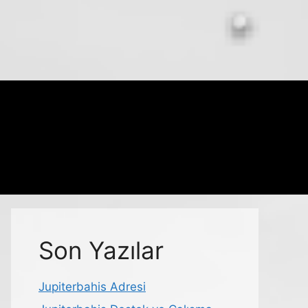
Son Yazılar
Jupiterbahis Adresi