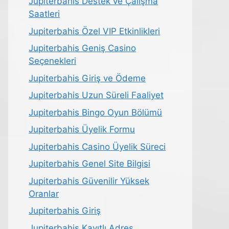
Jupiterbahis Destek ve Çalışma
Saatleri
Jupiterbahis Özel VIP Etkinlikleri
Jupiterbahis Geniş Casino
Seçenekleri
Jupiterbahis Giriş ve Ödeme
Jupiterbahis Uzun Süreli Faaliyet
Jupiterbahis Bingo Oyun Bölümü
Jupiterbahis Üyelik Formu
Jupiterbahis Casino Üyelik Süreci
Jupiterbahis Genel Site Bilgisi
Jupiterbahis Güvenilir Yüksek
Oranlar
Jupiterbahis Giriş
Jupiterbahis Kayıtlı Adres