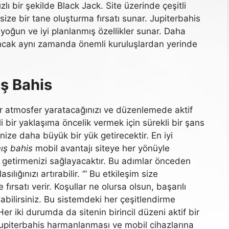
lı bir şekilde Black Jack. Site üzerinde çeşitli
a size bir tane oluşturma fırsatı sunar. Jupiterbahis
yoğun ve iyi planlanmış özellikler sunar. Daha
 ancak aynı zamanda önemli kuruluşlardan yerinde
ş Bahis
ir atmosfer yaratacağınızı ve düzenlemede aktif
i bir yaklaşıma öncelik vermek için sürekli bir şans
ize daha büyük bir yük getirecektir. En iyi
ış bahis
mobil avantajı siteye her yönüyle
e getirmenizi sağlayacaktır. Bu adımlar önceden
ılığınızı artırabilir. ‘” Bu etkileşim size
ırsatı verir. Koşullar ne olursa olsun, başarılı
bilirsiniz. Bu sistemdeki her çeşitlendirme
er iki durumda da sitenin birincil düzeni aktif bir
 Jupiterbahis harmanlanması ve mobil cihazlarına