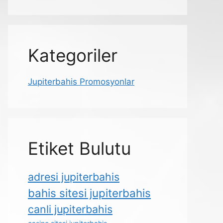
Kategoriler
Jupiterbahis Promosyonlar
Etiket Bulutu
adresi jupiterbahis
bahis sitesi jupiterbahis
canli jupiterbahis