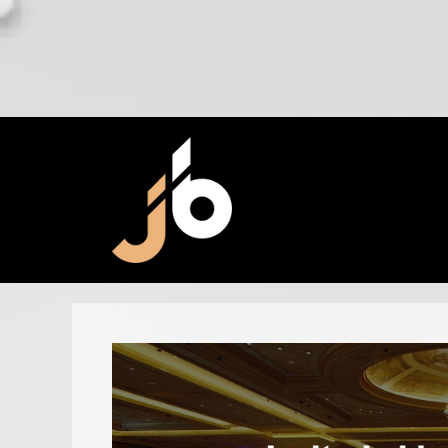
İçeriğe
atla