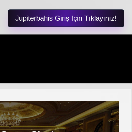
Jupiterbahis Giriş İçin Tıklayınız!