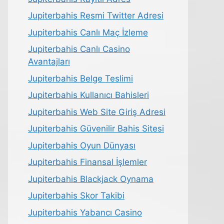
Jupiterbahis Resmi Twitter Adresi
Jupiterbahis Canlı Maç İzleme
Jupiterbahis Canlı Casino
Avantajları
Jupiterbahis Belge Teslimi
Jupiterbahis Kullanıcı Bahisleri
Jupiterbahis Web Site Giriş Adresi
Jupiterbahis Güvenilir Bahis Sitesi
Jupiterbahis Oyun Dünyası
Jupiterbahis Finansal İşlemler
Jupiterbahis Blackjack Oynama
Jupiterbahis Skor Takibi
Jupiterbahis Yabancı Casino