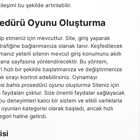
eşimi bu şekilde artırılabilir.
osedürü Oyunu Oluşturma
p etmeniz için mevcuttur. Site, giriş yaparak
afiğine bağlanmanıza olanak tanır. Keşfedilecek
manız yeterli sitenin mevcut giriş konumunu akıllı
k ana sayfasına yönlendirecektir. Bu yöntem,
leri hızlı bir şekilde başlatmanıza ve değiştirmenize
ak sırayı kontrol edebilirsiniz. Oynamayı
his bahis prosedürü oyunu oluşturma
Siteniz için
 faydaları çoktur. Size önemli faydalar sağlayacak
bu deneyimleri kalıcı bir sistem ve etkili varlıklarla
 oyunları kategorisi olarak başladı, ancak hızlı
ori haline getirdi.
isi