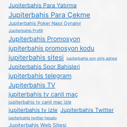
Jupiterbahis Para Yatırma
Jupiterbahis Para Çekme
Jupiterbahis Poker Nasıl Oynanır
Jupiterbahis Profili
Jupiterbahis Promosyon
jupiterbahis promosyon kodu
jupiterbahis sitesi
jupiterbahis son giriş adresi
Jupiterbahis Spor Bahisleri
jupiterbahis telegram
Jupiterbahis TV
jupiterbahis tv canli maç
jupiterbahis tv canli maç izle
jupiterbahis tv izle
Jupiterbahis Twitter
jupiterbahis twitter hesabı
Jupiterbahis Web Sitesi