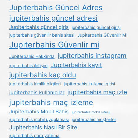
Jupiterbahis Güncel Adres
jupiterbahis güncel adresi
Jupiterbahis güncel giriş
jupiterbahis güncel girişi
jupiterbahis güvenilir bahis sitesi
Jupiterbahis Güvenilir Mi
Jupiterbahis Güvenlir mi
jupiterbahis instagram
Jupiterbahis Hakkında
Jupiterbahis kayıt
jupiterbahis i̇letişim
jupiterbahis kaç oldu
jupiterbahis kimlik bilgileri
jupiterbahis kullanıcı girişi
jupiterbahis maç izle
jupiterbahis kullanıcılar
jupiterbahis maç izleme
Jupiterbahis Mobil Bahis
jupiterbahis mobil sitesi
jupiterbahis mobil uygulaması
jupiterbahis müşteriler
Jupiterbahis Nasıl Bir Site
jupiterbahis para yatirma