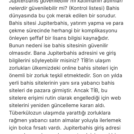
Jupiterbahis güvenilebilir mi katılmanın adımları
nelerdir
güvenilebilir mi? (Kontrol listesi) Bahis
dünyasında bu çok merak edilen bir sorudur.
Bahis sitesi Jupiterbahis, yatırım yapma ve para
çekme sürecinde herhangi bir komplikasyonu
önleyen şeffaf bir lisans bilgisi kaynağıdır.
Bunun nedeni ise bahis sitesinin güvenilir
olmasıdır. Bana Jupiterbahis adresini ve giriş
bilgilerini söyleyebilir misiniz? TİB’in ulaşım
zorlukları ülkemizdeki online bahis siteleri için
önemli bir zorluk teşkil etmektedir. Son on yılda
yerli bahis sitelerinin yanı sıra yabancı bahis
siteleri de pazara girmiştir. Ancak TİB, bu
sitelere erişimi rutin olarak engellediği için web
sitelerini yeniden güncelleme kararı aldı.
Tüberkülozun ulaşımda yarattığı zorluklara
rağmen yabancı satın almalar yoluyla ilerlemek
için bolca fırsatı vardı. Jupiterbahis giriş adresi