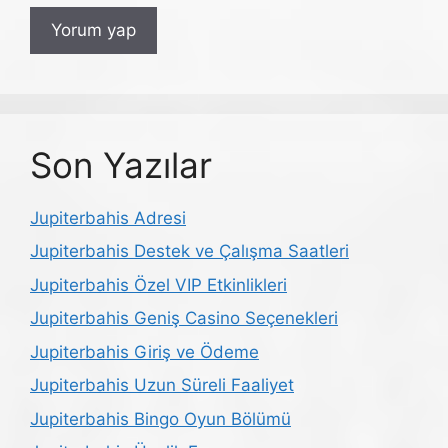
Son Yazılar
Jupiterbahis Adresi
Jupiterbahis Destek ve Çalışma Saatleri
Jupiterbahis Özel VIP Etkinlikleri
Jupiterbahis Geniş Casino Seçenekleri
Jupiterbahis Giriş ve Ödeme
Jupiterbahis Uzun Süreli Faaliyet
Jupiterbahis Bingo Oyun Bölümü