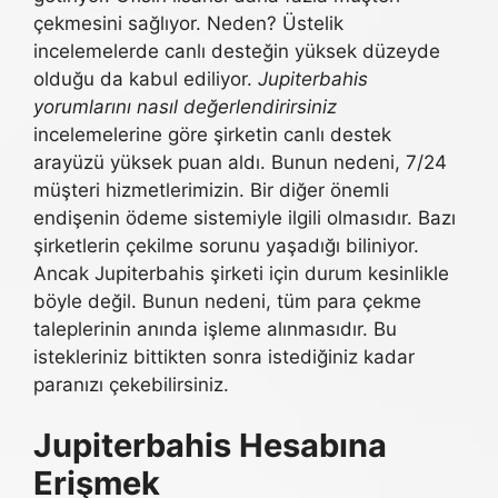
çekmesini sağlıyor. Neden? Üstelik
incelemelerde canlı desteğin yüksek düzeyde
olduğu da kabul ediliyor.
Jupiterbahis
yorumlarını nasıl değerlendirirsiniz
incelemelerine göre şirketin canlı destek
arayüzü yüksek puan aldı. Bunun nedeni, 7/24
müşteri hizmetlerimizin. Bir diğer önemli
endişenin ödeme sistemiyle ilgili olmasıdır. Bazı
şirketlerin çekilme sorunu yaşadığı biliniyor.
Ancak Jupiterbahis şirketi için durum kesinlikle
böyle değil. Bunun nedeni, tüm para çekme
taleplerinin anında işleme alınmasıdır. Bu
istekleriniz bittikten sonra istediğiniz kadar
paranızı çekebilirsiniz.
Jupiterbahis Hesabına
Erişmek