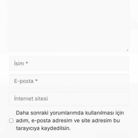
İsim
E-
posta
İnternet
sitesi
Daha sonraki yorumlarımda kullanılması için
adım, e-posta adresim ve site adresim bu
tarayıcıya kaydedilsin.