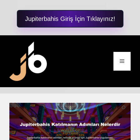
Jupiterbahis Giriş İçin Tıklayınız!
İçeriğe
atla
Menü