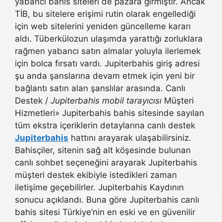
yabancı bahis siteleri de pazara girmiştir. Ancak
TİB, bu sitelere erişimi rutin olarak engellediği
için web sitelerini yeniden güncelleme kararı
aldı. Tüberkülozun ulaşımda yarattığı zorluklara
rağmen yabancı satın almalar yoluyla ilerlemek
için bolca fırsatı vardı. Jupiterbahis giriş adresi
şu anda şanslarına devam etmek için yeni bir
bağlantı satın alan şanslılar arasında. Canlı
Destek /
Jupiterbahis mobil tarayıcısı
Müşteri
Hizmetleri» Jupiterbahis bahis sitesinde sayılan
tüm ekstra içeriklerin detaylarına canlı destek
Jupiterbahis
hattını arayarak ulaşabilirsiniz.
Bahisçiler, sitenin sağ alt köşesinde bulunan
canlı sohbet seçeneğini arayarak Jupiterbahis
müşteri destek ekibiyle istedikleri zaman
iletişime geçebilirler. Jupiterbahis Kaydının
sonucu açıklandı. Buna göre Jupiterbahis canlı
bahis sitesi Türkiye’nin en eski ve en güvenilir