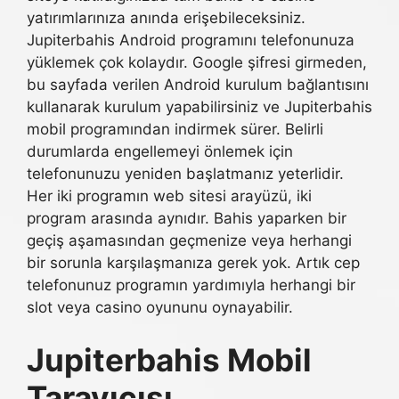
yatırımlarınıza anında erişebileceksiniz.
Jupiterbahis Android programını telefonunuza
yüklemek çok kolaydır. Google şifresi girmeden,
bu sayfada verilen Android kurulum bağlantısını
kullanarak kurulum yapabilirsiniz ve Jupiterbahis
mobil programından indirmek sürer. Belirli
durumlarda engellemeyi önlemek için
telefonunuzu yeniden başlatmanız yeterlidir.
Her iki programın web sitesi arayüzü, iki
program arasında aynıdır. Bahis yaparken bir
geçiş aşamasından geçmenize veya herhangi
bir sorunla karşılaşmanıza gerek yok. Artık cep
telefonunuz programın yardımıyla herhangi bir
slot veya casino oyununu oynayabilir.
Jupiterbahis Mobil
Tarayıcısı