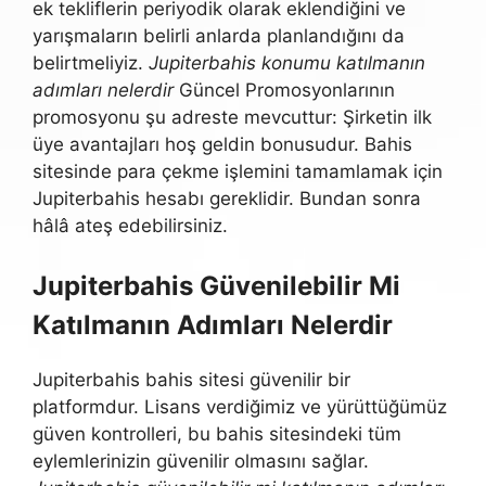
ek tekliflerin periyodik olarak eklendiğini ve
yarışmaların belirli anlarda planlandığını da
belirtmeliyiz.
Jupiterbahis konumu katılmanın
adımları nelerdir
Güncel Promosyonlarının
promosyonu şu adreste mevcuttur: Şirketin ilk
üye avantajları hoş geldin bonusudur. Bahis
sitesinde para çekme işlemini tamamlamak için
Jupiterbahis hesabı gereklidir. Bundan sonra
hâlâ ateş edebilirsiniz.
Jupiterbahis Güvenilebilir Mi
Katılmanın Adımları Nelerdir
Jupiterbahis bahis sitesi güvenilir bir
platformdur. Lisans verdiğimiz ve yürüttüğümüz
güven kontrolleri, bu bahis sitesindeki tüm
eylemlerinizin güvenilir olmasını sağlar.