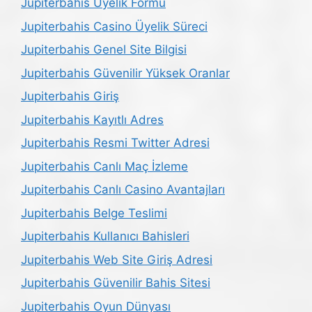
Jupiterbahis Üyelik Formu
Jupiterbahis Casino Üyelik Süreci
Jupiterbahis Genel Site Bilgisi
Jupiterbahis Güvenilir Yüksek Oranlar
Jupiterbahis Giriş
Jupiterbahis Kayıtlı Adres
Jupiterbahis Resmi Twitter Adresi
Jupiterbahis Canlı Maç İzleme
Jupiterbahis Canlı Casino Avantajları
Jupiterbahis Belge Teslimi
Jupiterbahis Kullanıcı Bahisleri
Jupiterbahis Web Site Giriş Adresi
Jupiterbahis Güvenilir Bahis Sitesi
Jupiterbahis Oyun Dünyası