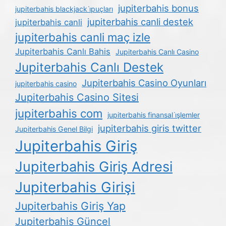
jupiterbahis bonus
jupiterbahis blackjack i̇puçları
jupiterbahis canli destek
jupiterbahis canli
jupiterbahis canli maç izle
Jupiterbahis Canlı Bahis
Jupiterbahis Canlı Casino
Jupiterbahis Canlı Destek
Jupiterbahis Casino Oyunları
jupiterbahis casino
Jupiterbahis Casino Sitesi
jupiterbahis com
jupiterbahis finansal i̇şlemler
jupiterbahis giris twitter
Jupiterbahis Genel Bilgi
Jupiterbahis Giriş
Jupiterbahis Giriş Adresi
Jupiterbahis Girişi
Jupiterbahis Giriş Yap
Jupiterbahis Güncel