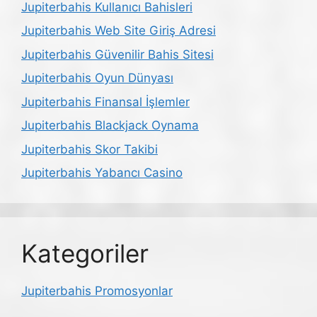
Jupiterbahis Kullanıcı Bahisleri
Jupiterbahis Web Site Giriş Adresi
Jupiterbahis Güvenilir Bahis Sitesi
Jupiterbahis Oyun Dünyası
Jupiterbahis Finansal İşlemler
Jupiterbahis Blackjack Oynama
Jupiterbahis Skor Takibi
Jupiterbahis Yabancı Casino
Kategoriler
Jupiterbahis Promosyonlar