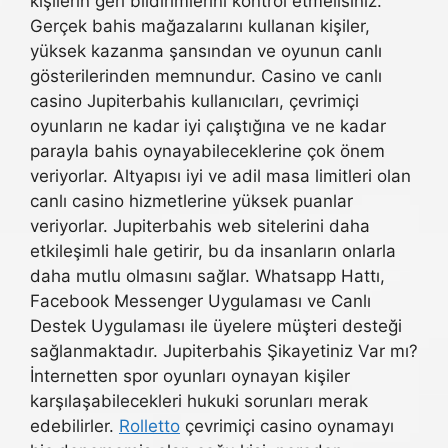
kişilerin geri bildirimlerini kontrol etmelisiniz.
Gerçek bahis mağazalarını kullanan kişiler,
yüksek kazanma şansından ve oyunun canlı
gösterilerinden memnundur. Casino ve canlı
casino Jupiterbahis kullanıcıları, çevrimiçi
oyunların ne kadar iyi çalıştığına ve ne kadar
parayla bahis oynayabileceklerine çok önem
veriyorlar. Altyapısı iyi ve adil masa limitleri olan
canlı casino hizmetlerine yüksek puanlar
veriyorlar. Jupiterbahis web sitelerini daha
etkileşimli hale getirir, bu da insanların onlarla
daha mutlu olmasını sağlar. Whatsapp Hattı,
Facebook Messenger Uygulaması ve Canlı
Destek Uygulaması ile üyelere müşteri desteği
sağlanmaktadır. Jupiterbahis Şikayetiniz Var mı?
İnternetten spor oyunları oynayan kişiler
karşılaşabilecekleri hukuki sorunları merak
edebilirler.
Rolletto
çevrimiçi casino oynamayı