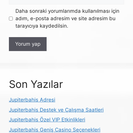
sitesi
Daha sonraki yorumlarımda kullanılması için
adım, e-posta adresim ve site adresim bu
tarayıcıya kaydedilsin.
Son Yazılar
Jupiterbahis Adresi
Jupiterbahis Destek ve Çalışma Saatleri
Jupiterbahis Özel VIP Etkinlikleri
Jupiterbahis Geniş Casino Seçenekleri