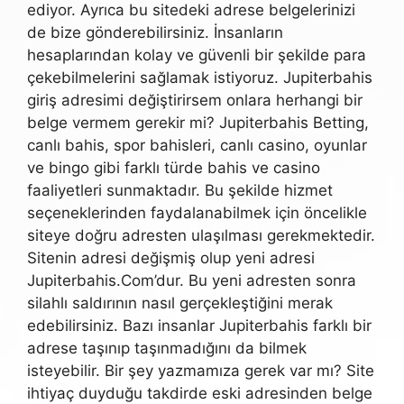
ediyor. Ayrıca bu sitedeki adrese belgelerinizi
de bize gönderebilirsiniz. İnsanların
hesaplarından kolay ve güvenli bir şekilde para
çekebilmelerini sağlamak istiyoruz. Jupiterbahis
giriş adresimi değiştirirsem onlara herhangi bir
belge vermem gerekir mi? Jupiterbahis Betting,
canlı bahis, spor bahisleri, canlı casino, oyunlar
ve bingo gibi farklı türde bahis ve casino
faaliyetleri sunmaktadır. Bu şekilde hizmet
seçeneklerinden faydalanabilmek için öncelikle
siteye doğru adresten ulaşılması gerekmektedir.
Sitenin adresi değişmiş olup yeni adresi
Jupiterbahis.Com’dur. Bu yeni adresten sonra
silahlı saldırının nasıl gerçekleştiğini merak
edebilirsiniz. Bazı insanlar Jupiterbahis farklı bir
adrese taşınıp taşınmadığını da bilmek
isteyebilir. Bir şey yazmamıza gerek var mı? Site
ihtiyaç duyduğu takdirde eski adresinden belge