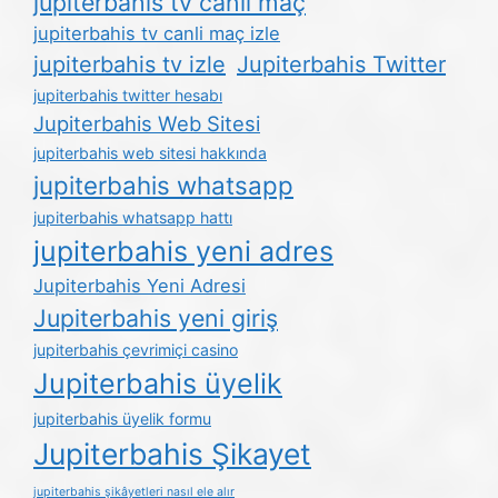
jupiterbahis tv canli maç
jupiterbahis tv canli maç izle
jupiterbahis tv izle
Jupiterbahis Twitter
jupiterbahis twitter hesabı
Jupiterbahis Web Sitesi
jupiterbahis web sitesi hakkında
jupiterbahis whatsapp
jupiterbahis whatsapp hattı
jupiterbahis yeni adres
Jupiterbahis Yeni Adresi
Jupiterbahis yeni giriş
jupiterbahis çevrimiçi casino
Jupiterbahis üyelik
jupiterbahis üyelik formu
Jupiterbahis Şikayet
jupiterbahis şikâyetleri nasıl ele alır