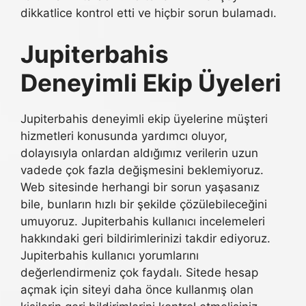
dikkatlice kontrol etti ve hiçbir sorun bulamadı.
Jupiterbahis
Deneyimli Ekip Üyeleri
Jupiterbahis deneyimli ekip üyelerine müşteri
hizmetleri konusunda yardımcı oluyor,
dolayısıyla onlardan aldığımız verilerin uzun
vadede çok fazla değişmesini beklemiyoruz.
Web sitesinde herhangi bir sorun yaşasanız
bile, bunların hızlı bir şekilde çözülebileceğini
umuyoruz. Jupiterbahis kullanıcı incelemeleri
hakkındaki geri bildirimlerinizi takdir ediyoruz.
Jupiterbahis kullanıcı yorumlarını
değerlendirmeniz çok faydalı. Sitede hesap
açmak için siteyi daha önce kullanmış olan