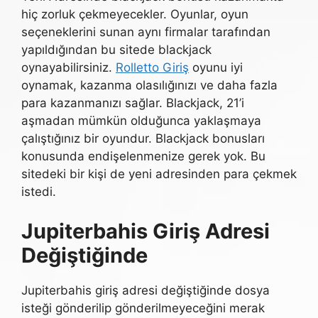
hiç zorluk çekmeyecekler. Oyunlar, oyun
seçeneklerini sunan aynı firmalar tarafından
yapıldığından bu sitede blackjack
oynayabilirsiniz.
Rolletto Giriş
oyunu iyi
oynamak, kazanma olasılığınızı ve daha fazla
para kazanmanızı sağlar. Blackjack, 21’i
aşmadan mümkün olduğunca yaklaşmaya
çalıştığınız bir oyundur. Blackjack bonusları
konusunda endişelenmenize gerek yok. Bu
sitedeki bir kişi de yeni adresinden para çekmek
istedi.
Jupiterbahis Giriş Adresi
Değiştiğinde
Jupiterbahis giriş adresi değiştiğinde dosya
isteği gönderilip gönderilmeyeceğini merak