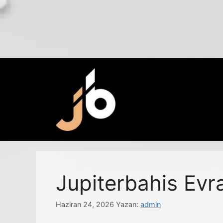
İçeriğe
atla
Jupiterbahis Evr
Haziran 24, 2026
Yazarı:
admin