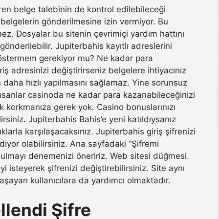
ren belge talebinin de kontrol edilebileceği
 belgelerin gönderilmesine izin vermiyor. Bu
ez. Dosyalar bu sitenin çevrimiçi yardım hattını
önderilebilir. Jupiterbahis kayıtlı adreslerini
e göstermem gerekiyor mu? Ne kadar para
 adresinizi değiştirirseniz belgelere ihtiyacınız
n daha hızlı yapılmasını sağlamaz. Yine sorunsuz
insanlar casinoda ne kadar para kazanabileceğinizi
 korkmanıza gerek yok. Casino bonuslarınızı
irsiniz. Jupiterbahis Bahis’e yeni katıldıysanız
klarla karşılaşacaksınız. Jupiterbahis giriş şifrenizi
iyor olabilirsiniz. Ana sayfadaki “Şifremi
bulmayı denemenizi öneririz. Web sitesi düğmesi.
 isteyerek şifrenizi değiştirebilirsiniz. Site aynı
ayan kullanıcılara da yardımcı olmaktadır.
lendi Şifre