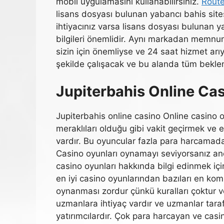
mobil uygulamasını kullanabilirsiniz.
Rout
lisans dosyası bulunan yabancı bahis sites
ihtiyacınız varsa lisans dosyası bulunan ya
bilgileri önemlidir. Aynı markadan memnun 
sizin için önemliyse ve 24 saat hizmet arı
şekilde çalışacak ve bu alanda tüm beklenti
Jupiterbahis Online Ca
Jupiterbahis online casino Online casino
meraklıları olduğu gibi vakit geçirmek ve
vardır. Bu oyuncular fazla para harcamada
Casino oyunları oynamayı seviyorsanız an
casino oyunları hakkında bilgi edinmek iç
en iyi casino oyunlarından bazıları en komi
oynanması zordur çünkü kuralları çoktur ve
uzmanlara ihtiyaç vardır ve uzmanlar taraf
yatırımcılardır. Çok para harcayan ve cas