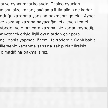
sı ve oynanması kolaydır. Casino oyunları
nların size kazanç sağlama ihtimalinin ne kadar
sunduğu kazanma şansına bakmanız gerekir. Ayrıca
 ve kazanıp kazanamayacağını etkileyen temel
kaybeder ve biraz para kazanır. Ne kadar kaybedip
r yetenekleriyle ilgili oyunlardan çok para
çli bahis yapması önemli faktörlerdir. Canlı bahis
dilerseniz kazanma şansına sahip olabilirsiniz.
p olmadığına bakmalısınız.