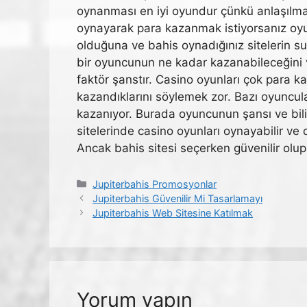
oynanması en iyi oyundur çünkü anlaşılma
oynayarak para kazanmak istiyorsanız oyu
olduğuna ve bahis oynadığınız sitelerin 
bir oyuncunun ne kadar kazanabileceğini
faktör şanstır. Casino oyunları çok para 
kazandıklarını söylemek zor. Bazı oyuncula
kazanıyor. Burada oyuncunun şansı ve bilin
sitelerinde casino oyunları oynayabilir ve 
Ancak bahis sitesi seçerken güvenilir olu
Kategoriler
Jupiterbahis Promosyonlar
Jupiterbahis Güvenilir Mi Tasarlamayı
Jupiterbahis Web Sitesine Katılmak
Yorum yapın