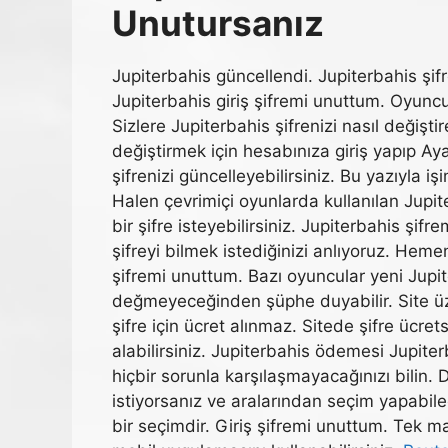
Unutursanız
Jupiterbahis güncellendi. Jupiterbahis şifre
Jupiterbahis giriş şifremi unuttum. Oyuncular
Sizlere Jupiterbahis şifrenizi nasıl değişti
değiştirmek için hesabınıza giriş yapıp A
şifrenizi güncelleyebilirsiniz. Bu yazıyla işi
Halen çevrimiçi oyunlarda kullanılan Jupi
bir şifre isteyebilirsiniz. Jupiterbahis şif
şifreyi bilmek istediğinizi anlıyoruz. Hem
şifremi unuttum. Bazı oyuncular yeni Jupi
değmeyeceğinden şüphe duyabilir. Site üzer
şifre için ücret alınmaz. Sitede şifre ücrets
alabilirsiniz. Jupiterbahis ödemesi Jupite
hiçbir sorunla karşılaşmayacağınızı bilin.
istiyorsanız ve aralarından seçim yapabile
bir seçimdir. Giriş şifremi unuttum. Tek m