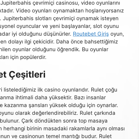
 Jupiterbahis çevrimiçi casinosu, video oyunlarını
aktadır. Video oyunları oynamaktan hoşlanıyorsanız
iz. Jupiterbahis slotları çevrimiçi oynamak isteyen
syonel oyuncular ve yeni başlayanlar, slot oyunu
adar iyi olduğunu düşünürler.
Routebet Giriş
oyun,
n dolayı ilgi çekicidir. Daha önce bahsettiğimiz
nilen oyunlar olduğunu öğrendik. Bu oyunlar
arı için popülerdir.
t Çeşitleri
i listelediğimiz ilk casino oyunlarıdır. Rulet çoğu
ma ihtimali daha yüksektir. Bazı insanlar
ise kazanma şansları yüksek olduğu için oynarlar.
yunu olarak değerlendirebiliriz. Rulet çarkında
ı bulunur. Çark döndükten sonra top masaya
n herhangi birinin masadaki rakamlarla aynı olması
nun ve casinonun temel mantığı budur. Rulet