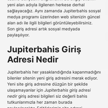
yeni alan adıyla ilgilenen herkese derhal
sağlayacağız. Aynı zamanda Jupiterbahis sosyal
medya programı üzerinden web sitenizin güncel
alan adı ile ilgili bilgileri görüntüleyebilirsiniz.
Son giriş adresi artık sosyal medyada
paylaşılıyor.
Jupiterbahis Giriş
Adresi Nedir
Jupiterbahis her yasaklandığında kapanmadığını
bilenler sitenin yeni giriş adresini merak ediyor.
Yeni site giriş adresine düzgün bir şekilde
ulaşamayanlar için
Jupiterbahis giriş adresi
nedir
giriş adresi bilgileri siz değerli bahis
tutkunlarımızla her zaman burada