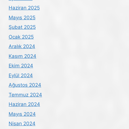
Haziran 2025
Mayıs 2025
Şubat 2025
Ocak 2025
Aralık 2024
Kasım 2024
Ekim 2024
Eylül 2024
Ağustos 2024
Temmuz 2024
Haziran 2024
Mayıs 2024
Nisan 2024