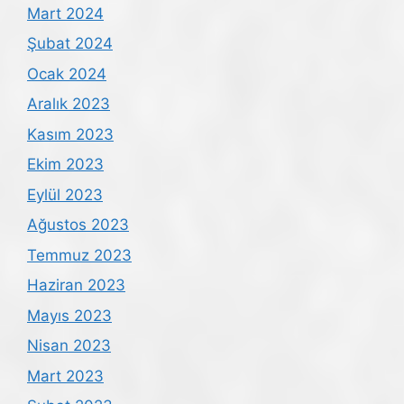
Mart 2024
Şubat 2024
Ocak 2024
Aralık 2023
Kasım 2023
Ekim 2023
Eylül 2023
Ağustos 2023
Temmuz 2023
Haziran 2023
Mayıs 2023
Nisan 2023
Mart 2023