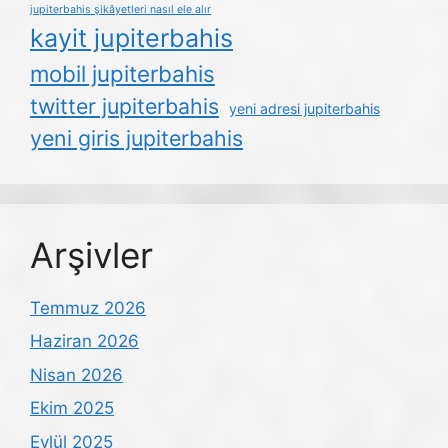
jupiterbahis şikâyetleri nasıl ele alır
kayit jupiterbahis
mobil jupiterbahis
twitter jupiterbahis
yeni adresi jupiterbahis
yeni giris jupiterbahis
Arşivler
Temmuz 2026
Haziran 2026
Nisan 2026
Ekim 2025
Eylül 2025