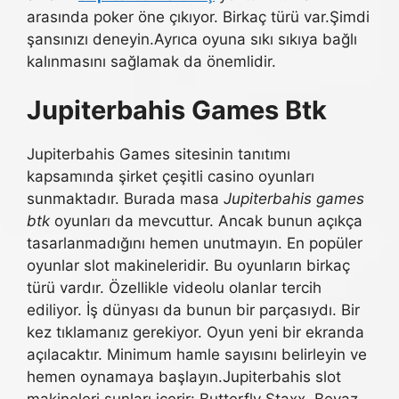
arasında poker öne çıkıyor. Birkaç türü var.Şimdi
şansınızı deneyin.Ayrıca oyuna sıkı sıkıya bağlı
kalınmasını sağlamak da önemlidir.
Jupiterbahis Games Btk
Jupiterbahis Games sitesinin tanıtımı
kapsamında şirket çeşitli casino oyunları
sunmaktadır. Burada masa
Jupiterbahis games
btk
oyunları da mevcuttur. Ancak bunun açıkça
tasarlanmadığını hemen unutmayın. En popüler
oyunlar slot makineleridir. Bu oyunların birkaç
türü vardır. Özellikle videolu olanlar tercih
ediliyor. İş dünyası da bunun bir parçasıydı. Bir
kez tıklamanız gerekiyor. Oyun yeni bir ekranda
açılacaktır. Minimum hamle sayısını belirleyin ve
hemen oynamaya başlayın.Jupiterbahis slot