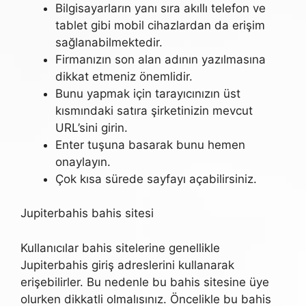
Bilgisayarların yanı sıra akıllı telefon ve
tablet gibi mobil cihazlardan da erişim
sağlanabilmektedir.
Firmanızın son alan adının yazılmasına
dikkat etmeniz önemlidir.
Bunu yapmak için tarayıcınızın üst
kısmındaki satıra şirketinizin mevcut
URL’sini girin.
Enter tuşuna basarak bunu hemen
onaylayın.
Çok kısa sürede sayfayı açabilirsiniz.
Jupiterbahis bahis sitesi
Kullanıcılar bahis sitelerine genellikle
Jupiterbahis giriş adreslerini kullanarak
erişebilirler. Bu nedenle bu bahis sitesine üye
olurken dikkatli olmalısınız. Öncelikle bu bahis