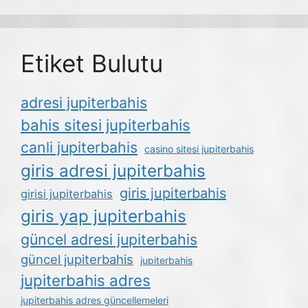
Etiket Bulutu
adresi jupiterbahis
bahis sitesi jupiterbahis
canli jupiterbahis
casino sitesi jupiterbahis
giris adresi jupiterbahis
giris jupiterbahis
girisi jupiterbahis
giris yap jupiterbahis
güncel adresi jupiterbahis
güncel jupiterbahis
jupiterbahis
jupiterbahis adres
jupiterbahis adres güncellemeleri