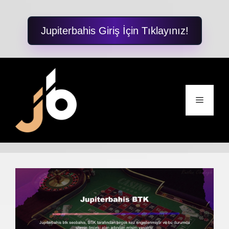
Jupiterbahis Giriş İçin Tıklayınız!
İçeriğe
atla
Menü