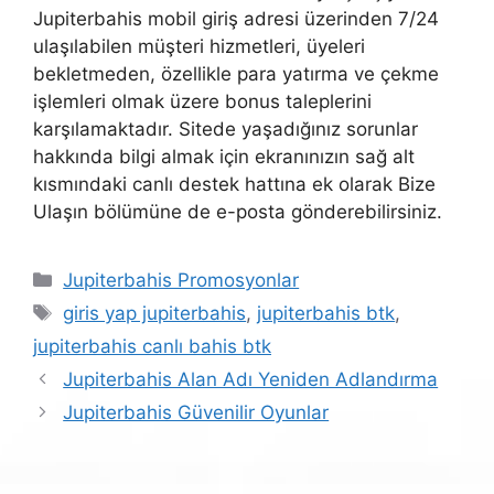
Jupiterbahis mobil giriş adresi üzerinden 7/24
ulaşılabilen müşteri hizmetleri, üyeleri
bekletmeden, özellikle para yatırma ve çekme
işlemleri olmak üzere bonus taleplerini
karşılamaktadır. Sitede yaşadığınız sorunlar
hakkında bilgi almak için ekranınızın sağ alt
kısmındaki canlı destek hattına ek olarak Bize
Ulaşın bölümüne de e-posta gönderebilirsiniz.
Kategoriler
Jupiterbahis Promosyonlar
Etiketler
giris yap jupiterbahis
,
jupiterbahis btk
,
jupiterbahis canlı bahis btk
Jupiterbahis Alan Adı Yeniden Adlandırma
Jupiterbahis Güvenilir Oyunlar