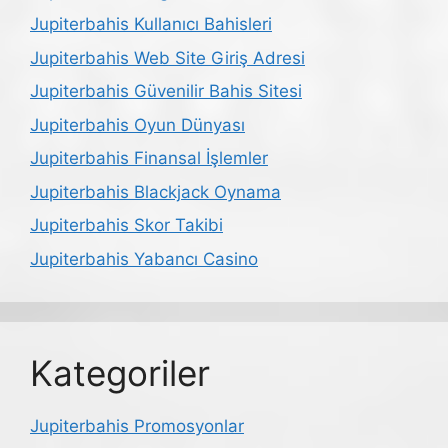
Jupiterbahis Kullanıcı Bahisleri
Jupiterbahis Web Site Giriş Adresi
Jupiterbahis Güvenilir Bahis Sitesi
Jupiterbahis Oyun Dünyası
Jupiterbahis Finansal İşlemler
Jupiterbahis Blackjack Oynama
Jupiterbahis Skor Takibi
Jupiterbahis Yabancı Casino
Kategoriler
Jupiterbahis Promosyonlar