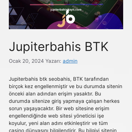
Jupiterbahis BTK
Ocak 20, 2024
Yazarı:
admin
Jupiterbahis btk seobahis, BTK tarafından
birçok kez engellenmiştir ve bu durumda sitenin
önceki alan adından erişim yasaktır. Bu
durumda sitenize giriş yapmaya çalışan herkes
sorun yaşayacaktır. Bir web sitesine erişim
engellendiğinde web sitesi yöneticisi işe
koyulur, yeni alan adını etkinleştirir ve tüm
casino dünyasını bilgilendirir. Bu bilgiyi sitenin