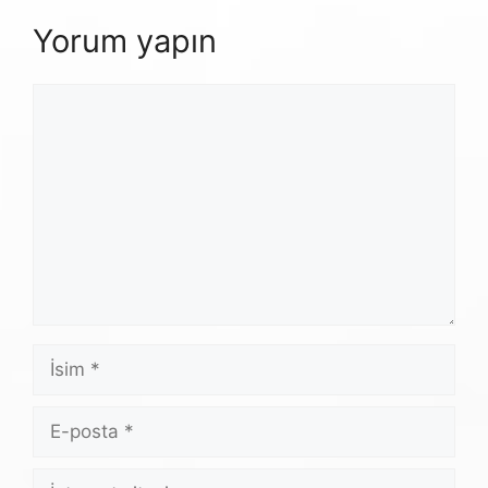
Yorum yapın
Yorum
İsim
E-
posta
İnternet