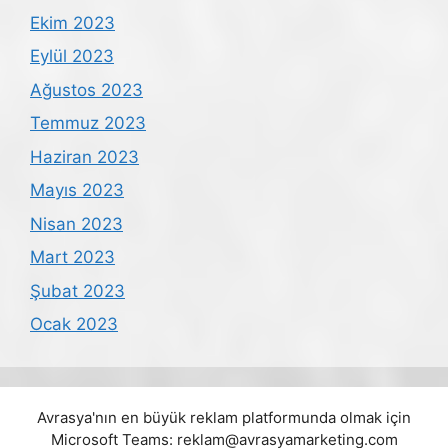
Ekim 2023
Eylül 2023
Ağustos 2023
Temmuz 2023
Haziran 2023
Mayıs 2023
Nisan 2023
Mart 2023
Şubat 2023
Ocak 2023
Avrasya'nın en büyük reklam platformunda olmak için
Microsoft Teams:
reklam@avrasyamarketing.com