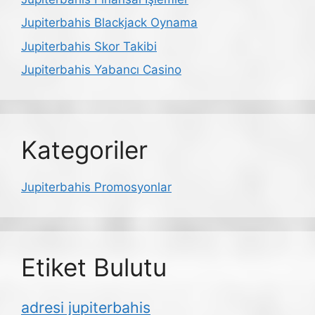
Jupiterbahis Blackjack Oynama
Jupiterbahis Skor Takibi
Jupiterbahis Yabancı Casino
Kategoriler
Jupiterbahis Promosyonlar
Etiket Bulutu
adresi jupiterbahis