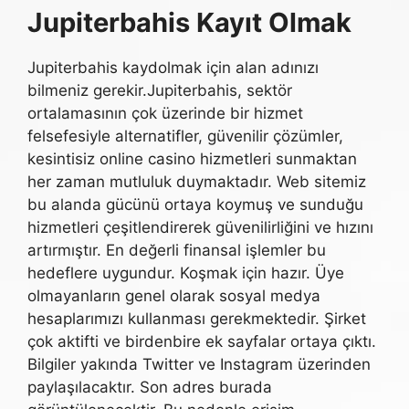
Jupiterbahis Kayıt Olmak
Jupiterbahis kaydolmak için alan adınızı
bilmeniz gerekir.Jupiterbahis, sektör
ortalamasının çok üzerinde bir hizmet
felsefesiyle alternatifler, güvenilir çözümler,
kesintisiz online casino hizmetleri sunmaktan
her zaman mutluluk duymaktadır. Web sitemiz
bu alanda gücünü ortaya koymuş ve sunduğu
hizmetleri çeşitlendirerek güvenilirliğini ve hızını
artırmıştır. En değerli finansal işlemler bu
hedeflere uygundur. Koşmak için hazır. Üye
olmayanların genel olarak sosyal medya
hesaplarımızı kullanması gerekmektedir. Şirket
çok aktifti ve birdenbire ek sayfalar ortaya çıktı.
Bilgiler yakında Twitter ve Instagram üzerinden
paylaşılacaktır. Son adres burada