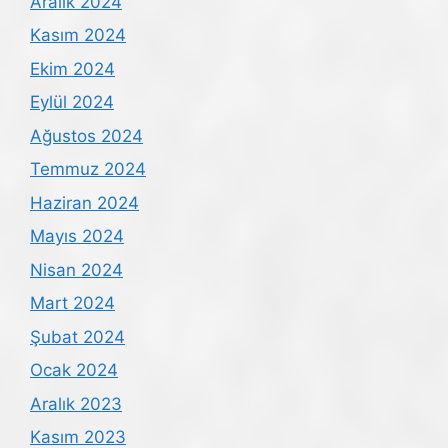
Aralık 2024
Kasım 2024
Ekim 2024
Eylül 2024
Ağustos 2024
Temmuz 2024
Haziran 2024
Mayıs 2024
Nisan 2024
Mart 2024
Şubat 2024
Ocak 2024
Aralık 2023
Kasım 2023