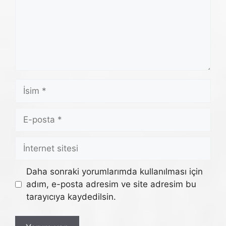
İsim
E-
posta
İnternet
sitesi
Daha sonraki yorumlarımda kullanılması için
adım, e-posta adresim ve site adresim bu
tarayıcıya kaydedilsin.