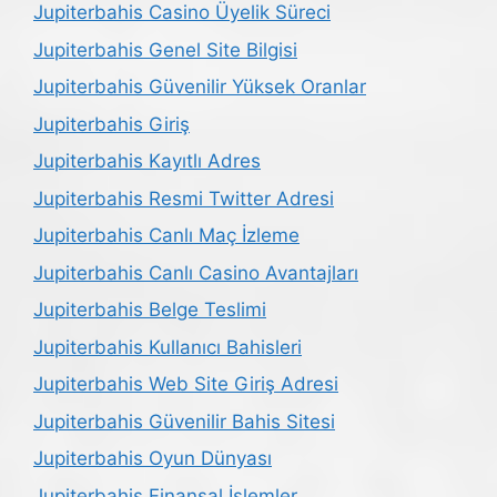
Jupiterbahis Casino Üyelik Süreci
Jupiterbahis Genel Site Bilgisi
Jupiterbahis Güvenilir Yüksek Oranlar
Jupiterbahis Giriş
Jupiterbahis Kayıtlı Adres
Jupiterbahis Resmi Twitter Adresi
Jupiterbahis Canlı Maç İzleme
Jupiterbahis Canlı Casino Avantajları
Jupiterbahis Belge Teslimi
Jupiterbahis Kullanıcı Bahisleri
Jupiterbahis Web Site Giriş Adresi
Jupiterbahis Güvenilir Bahis Sitesi
Jupiterbahis Oyun Dünyası
Jupiterbahis Finansal İşlemler