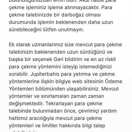
bulunduğunuzdan emin olun. Aksi halde para
çekme işleminiz işleme alınmayacaktır. Para
çekme talebinizde bir darboğaz olması
durumunda işlemin beklenenden daha uzun
sürebileceğini lütfen unutmayın.
Ek olarak uzmanlarımız size mevcut para çekme
talebinizin beklenenden uzun sürdüğünü ve
başka bir seçenek Geri bildirim ve en az riskli
para çekme yöntemini isteyip istemediğinizi
sorabilir. Jupiterbahis para yatırma ve çekme
yöntemlerine ilişkin bilgiye web sitesinin Ödeme
Yöntemleri bölümünden ulaşabilirsiniz. Mevcut
yöntemler ve sınırlamaları zaman zaman
değişmektedir. Tekrarlayan para çekme
talebinde bulunmadan önce, çevrimiçi yardım
hattımız aracılığıyla mevcut para çekme
yöntemleri ve limitler hakkında bilgi talep