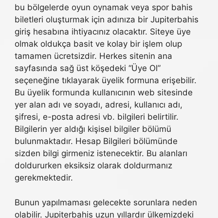
bu bölgelerde oyun oynamak veya spor bahis
biletleri oluşturmak için adınıza bir Jupiterbahis
giriş hesabına ihtiyacınız olacaktır. Siteye üye
olmak oldukça basit ve kolay bir işlem olup
tamamen ücretsizdir. Herkes sitenin ana
sayfasında sağ üst köşedeki “Üye Ol”
seçeneğine tıklayarak üyelik formuna erişebilir.
Bu üyelik formunda kullanıcının web sitesinde
yer alan adı ve soyadı, adresi, kullanıcı adı,
şifresi, e-posta adresi vb. bilgileri belirtilir.
Bilgilerin yer aldığı kişisel bilgiler bölümü
bulunmaktadır. Hesap Bilgileri bölümünde
sizden bilgi girmeniz istenecektir. Bu alanları
doldururken eksiksiz olarak doldurmanız
gerekmektedir.
Bunun yapılmaması gelecekte sorunlara neden
olabilir. Jupiterbahis uzun yıllardır ülkemizdeki