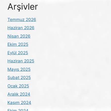
Arşivler
Temmuz 2026
Haziran 2026
Nisan 2026
Ekim 2025
Eylül 2025
Haziran 2025
Mayıs 2025
Şubat 2025
Ocak 2025
Aralık 2024
Kasım 2024
Ekim 2024