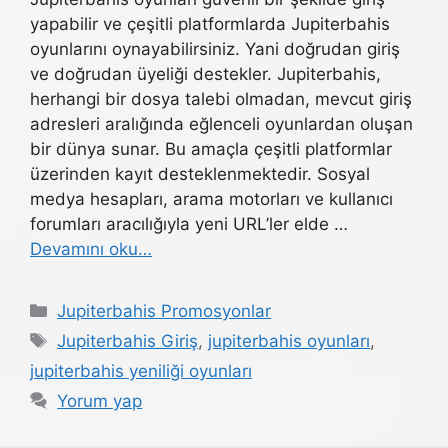
yapabilir ve çeşitli platformlarda Jupiterbahis
oyunlarını oynayabilirsiniz. Yani doğrudan giriş
ve doğrudan üyeliği destekler. Jupiterbahis,
herhangi bir dosya talebi olmadan, mevcut giriş
adresleri aralığında eğlenceli oyunlardan oluşan
bir dünya sunar. Bu amaçla çeşitli platformlar
üzerinden kayıt desteklenmektedir. Sosyal
medya hesapları, arama motorları ve kullanıcı
forumları aracılığıyla yeni URL’ler elde …
Devamını oku…
Kategoriler
Jupiterbahis Promosyonlar
Etiketler
Jupiterbahis Giriş
,
jupiterbahis oyunları
,
jupiterbahis yeniliği oyunları
Yorum yap