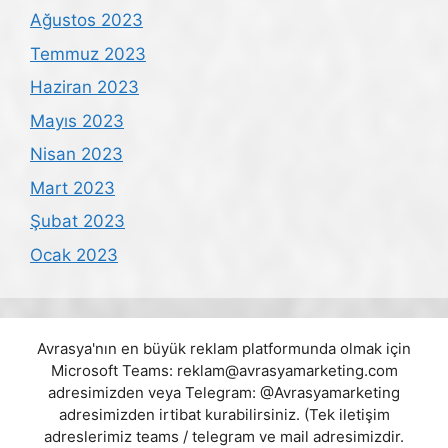
Ağustos 2023
Temmuz 2023
Haziran 2023
Mayıs 2023
Nisan 2023
Mart 2023
Şubat 2023
Ocak 2023
Avrasya'nın en büyük reklam platformunda olmak için
Microsoft Teams:
reklam@avrasyamarketing.com
adresimizden veya Telegram: @Avrasyamarketing
adresimizden irtibat kurabilirsiniz. (Tek iletişim
adreslerimiz teams / telegram ve mail adresimizdir.