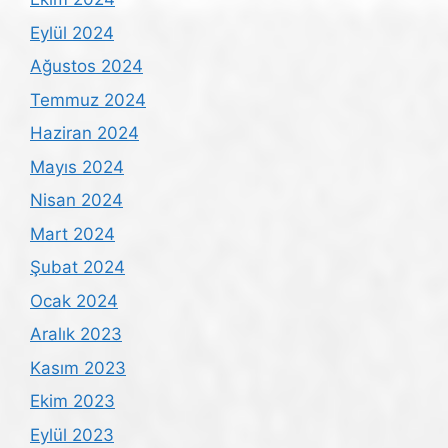
Eylül 2024
Ağustos 2024
Temmuz 2024
Haziran 2024
Mayıs 2024
Nisan 2024
Mart 2024
Şubat 2024
Ocak 2024
Aralık 2023
Kasım 2023
Ekim 2023
Eylül 2023