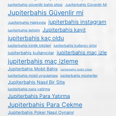
jupiterbahis güvenilir bahis sitesi
Jupiterbahis Güvenilir Mi
Jupiterbahis Güvenlir mi
jupiterbahis instagram
Jupiterbahis Hakkında
Jupiterbahis kayıt
jupiterbahis i̇letişim
jupiterbahis kaç oldu
jupiterbahis kimlik bilgileri
jupiterbahis kullanıcı girişi
jupiterbahis maç izle
jupiterbahis kullanıcılar
jupiterbahis maç izleme
Jupiterbahis Mobil Bahis
jupiterbahis mobil sitesi
jupiterbahis mobil uygulaması
jupiterbahis müşteriler
Jupiterbahis Nasıl Bir Site
jupiterbahis para yatirma
Jupiterbahis Para Yatırma
Jupiterbahis Para Çekme
Jupiterbahis Poker Nasıl Oynanır