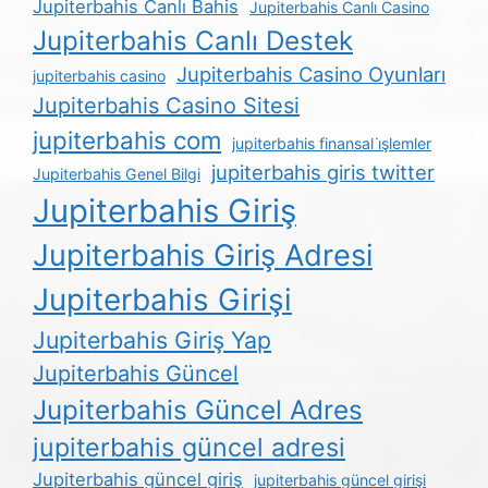
Jupiterbahis Canlı Bahis
Jupiterbahis Canlı Casino
Jupiterbahis Canlı Destek
Jupiterbahis Casino Oyunları
jupiterbahis casino
Jupiterbahis Casino Sitesi
jupiterbahis com
jupiterbahis finansal i̇şlemler
jupiterbahis giris twitter
Jupiterbahis Genel Bilgi
Jupiterbahis Giriş
Jupiterbahis Giriş Adresi
Jupiterbahis Girişi
Jupiterbahis Giriş Yap
Jupiterbahis Güncel
Jupiterbahis Güncel Adres
jupiterbahis güncel adresi
Jupiterbahis güncel giriş
jupiterbahis güncel girişi