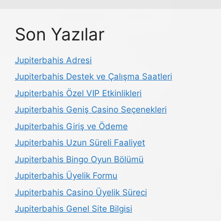
Son Yazılar
Jupiterbahis Adresi
Jupiterbahis Destek ve Çalışma Saatleri
Jupiterbahis Özel VIP Etkinlikleri
Jupiterbahis Geniş Casino Seçenekleri
Jupiterbahis Giriş ve Ödeme
Jupiterbahis Uzun Süreli Faaliyet
Jupiterbahis Bingo Oyun Bölümü
Jupiterbahis Üyelik Formu
Jupiterbahis Casino Üyelik Süreci
Jupiterbahis Genel Site Bilgisi