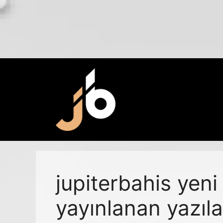
İçeriğe
atla
jupiterbahis yeni
yayınlanan yazıla