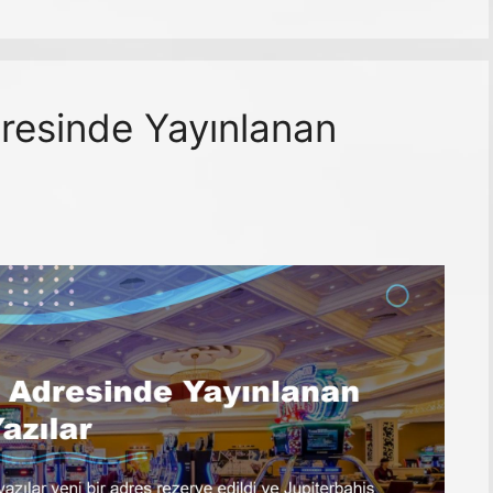
dresinde Yayınlanan