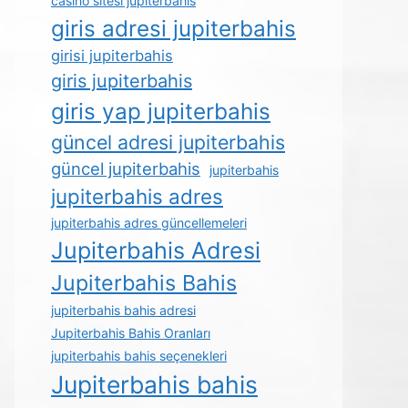
casino sitesi jupiterbahis
giris adresi jupiterbahis
girisi jupiterbahis
giris jupiterbahis
giris yap jupiterbahis
güncel adresi jupiterbahis
güncel jupiterbahis
jupiterbahis
jupiterbahis adres
jupiterbahis adres güncellemeleri
Jupiterbahis Adresi
Jupiterbahis Bahis
jupiterbahis bahis adresi
Jupiterbahis Bahis Oranları
jupiterbahis bahis seçenekleri
Jupiterbahis bahis