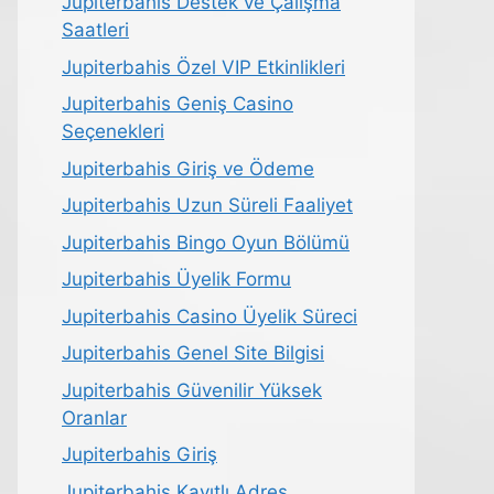
Jupiterbahis Destek ve Çalışma
Saatleri
Jupiterbahis Özel VIP Etkinlikleri
Jupiterbahis Geniş Casino
Seçenekleri
Jupiterbahis Giriş ve Ödeme
Jupiterbahis Uzun Süreli Faaliyet
Jupiterbahis Bingo Oyun Bölümü
Jupiterbahis Üyelik Formu
Jupiterbahis Casino Üyelik Süreci
Jupiterbahis Genel Site Bilgisi
Jupiterbahis Güvenilir Yüksek
Oranlar
Jupiterbahis Giriş
Jupiterbahis Kayıtlı Adres