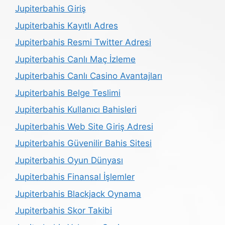
Jupiterbahis Giriş
Jupiterbahis Kayıtlı Adres
Jupiterbahis Resmi Twitter Adresi
Jupiterbahis Canlı Maç İzleme
Jupiterbahis Canlı Casino Avantajları
Jupiterbahis Belge Teslimi
Jupiterbahis Kullanıcı Bahisleri
Jupiterbahis Web Site Giriş Adresi
Jupiterbahis Güvenilir Bahis Sitesi
Jupiterbahis Oyun Dünyası
Jupiterbahis Finansal İşlemler
Jupiterbahis Blackjack Oynama
Jupiterbahis Skor Takibi