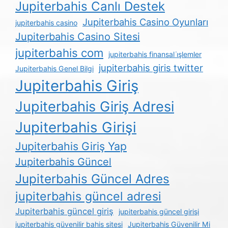
Jupiterbahis Canlı Destek
Jupiterbahis Casino Oyunları
jupiterbahis casino
Jupiterbahis Casino Sitesi
jupiterbahis com
jupiterbahis finansal i̇şlemler
jupiterbahis giris twitter
Jupiterbahis Genel Bilgi
Jupiterbahis Giriş
Jupiterbahis Giriş Adresi
Jupiterbahis Girişi
Jupiterbahis Giriş Yap
Jupiterbahis Güncel
Jupiterbahis Güncel Adres
jupiterbahis güncel adresi
Jupiterbahis güncel giriş
jupiterbahis güncel girişi
jupiterbahis güvenilir bahis sitesi
Jupiterbahis Güvenilir Mi