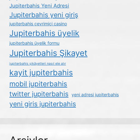
Jupiterbahis Yeni Adresi
Jupiterbahis yeni giriş
jupiterbahis çevrimiçi casino
Jupiterbahis üyelik
jupiterbahis üyelik formu
Jupiterbahis Şikayet
jupiterbahis şikâyetleri nasıl ele alır
kayit jupiterbahis
mobil jupiterbahis
twitter jupiterbahis
yeni adresi jupiterbahis
yeni giris jupiterbahis