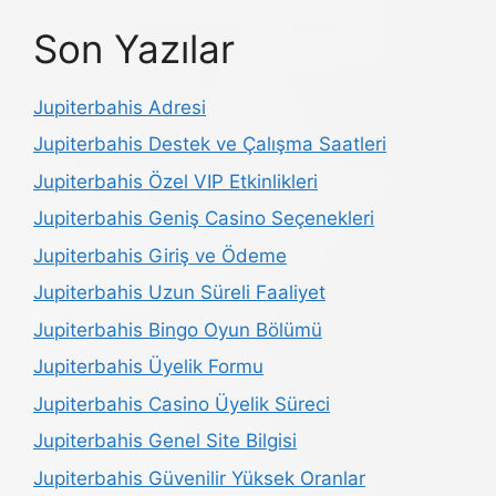
Son Yazılar
Jupiterbahis Adresi
Jupiterbahis Destek ve Çalışma Saatleri
Jupiterbahis Özel VIP Etkinlikleri
Jupiterbahis Geniş Casino Seçenekleri
Jupiterbahis Giriş ve Ödeme
Jupiterbahis Uzun Süreli Faaliyet
Jupiterbahis Bingo Oyun Bölümü
Jupiterbahis Üyelik Formu
Jupiterbahis Casino Üyelik Süreci
Jupiterbahis Genel Site Bilgisi
Jupiterbahis Güvenilir Yüksek Oranlar