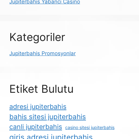
Jupiterbahis Yabancı Casino
Kategoriler
Jupiterbahis Promosyonlar
Etiket Bulutu
adresi jupiterbahis
bahis sitesi jupiterbahis
canli jupiterbahis
casino sitesi jupiterbahis
giris adresi jupiterbahis