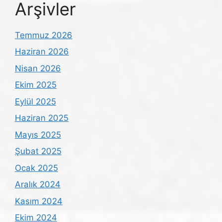
Arşivler
Temmuz 2026
Haziran 2026
Nisan 2026
Ekim 2025
Eylül 2025
Haziran 2025
Mayıs 2025
Şubat 2025
Ocak 2025
Aralık 2024
Kasım 2024
Ekim 2024