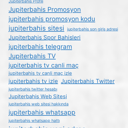
Jupiterbahis Profili
Jupiterbahis Promosyon
jupiterbahis promosyon kodu
jupiterbahis sitesi
jupiterbahis son giriş adresi
Jupiterbahis Spor Bahisleri
jupiterbahis telegram
Jupiterbahis TV
jupiterbahis tv canli maç
jupiterbahis tv canli maç izle
jupiterbahis tv izle
Jupiterbahis Twitter
jupiterbahis twitter hesabı
Jupiterbahis Web Sitesi
jupiterbahis web sitesi hakkında
jupiterbahis whatsapp
jupiterbahis whatsapp hattı