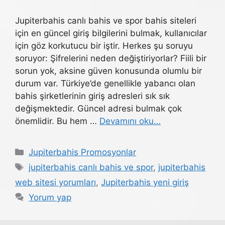
Jupiterbahis canlı bahis ve spor bahis siteleri
için en güncel giriş bilgilerini bulmak, kullanıcılar
için göz korkutucu bir iştir. Herkes şu soruyu
soruyor: Şifrelerini neden değiştiriyorlar? Fiili bir
sorun yok, aksine güven konusunda olumlu bir
durum var. Türkiye’de genellikle yabancı olan
bahis şirketlerinin giriş adresleri sık sık
değişmektedir. Güncel adresi bulmak çok
önemlidir. Bu hem …
Devamını oku…
Kategoriler
Jupiterbahis Promosyonlar
Etiketler
jupiterbahis canlı bahis ve spor
,
jupiterbahis
web sitesi yorumları
,
Jupiterbahis yeni giriş
Yorum yap