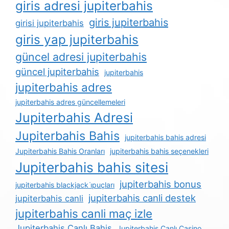
giris adresi jupiterbahis
giris jupiterbahis
girisi jupiterbahis
giris yap jupiterbahis
güncel adresi jupiterbahis
güncel jupiterbahis
jupiterbahis
jupiterbahis adres
jupiterbahis adres güncellemeleri
Jupiterbahis Adresi
Jupiterbahis Bahis
jupiterbahis bahis adresi
Jupiterbahis Bahis Oranları
jupiterbahis bahis seçenekleri
Jupiterbahis bahis sitesi
jupiterbahis bonus
jupiterbahis blackjack i̇puçları
jupiterbahis canli destek
jupiterbahis canli
jupiterbahis canli maç izle
Jupiterbahis Canlı Bahis
Jupiterbahis Canlı Casino