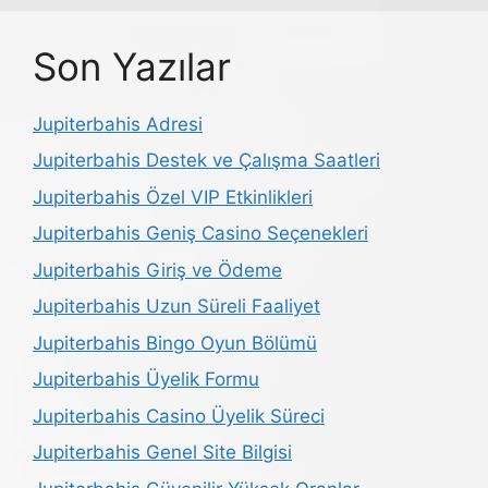
Son Yazılar
Jupiterbahis Adresi
Jupiterbahis Destek ve Çalışma Saatleri
Jupiterbahis Özel VIP Etkinlikleri
Jupiterbahis Geniş Casino Seçenekleri
Jupiterbahis Giriş ve Ödeme
Jupiterbahis Uzun Süreli Faaliyet
Jupiterbahis Bingo Oyun Bölümü
Jupiterbahis Üyelik Formu
Jupiterbahis Casino Üyelik Süreci
Jupiterbahis Genel Site Bilgisi