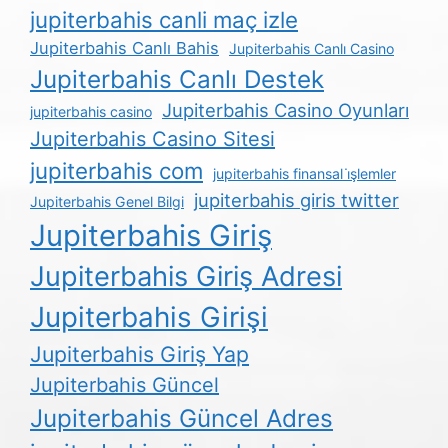
jupiterbahis canli maç izle
Jupiterbahis Canlı Bahis
Jupiterbahis Canlı Casino
Jupiterbahis Canlı Destek
Jupiterbahis Casino Oyunları
jupiterbahis casino
Jupiterbahis Casino Sitesi
jupiterbahis com
jupiterbahis finansal i̇şlemler
jupiterbahis giris twitter
Jupiterbahis Genel Bilgi
Jupiterbahis Giriş
Jupiterbahis Giriş Adresi
Jupiterbahis Girişi
Jupiterbahis Giriş Yap
Jupiterbahis Güncel
Jupiterbahis Güncel Adres