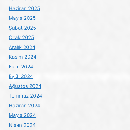
Haziran 2025
Mayıs 2025
Şubat 2025
Ocak 2025
Aralık 2024
Kasım 2024
Ekim 2024
Eylül 2024
Ağustos 2024
Temmuz 2024
Haziran 2024
Mayıs 2024
Nisan 2024