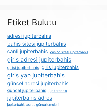
Etiket Bulutu
adresi jupiterbahis
bahis sitesi jupiterbahis
canli jupiterbahis
casino sitesi jupiterbahis
giris adresi jupiterbahis
giris jupiterbahis
girisi jupiterbahis
giris yap jupiterbahis
güncel adresi jupiterbahis
güncel jupiterbahis
jupiterbahis
jupiterbahis adres
jupiterbahis adres güncellemeleri