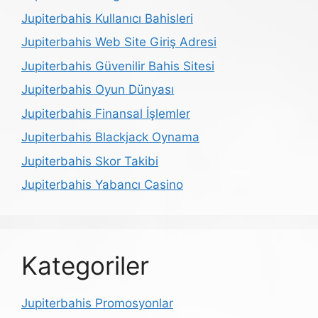
Jupiterbahis Kullanıcı Bahisleri
Jupiterbahis Web Site Giriş Adresi
Jupiterbahis Güvenilir Bahis Sitesi
Jupiterbahis Oyun Dünyası
Jupiterbahis Finansal İşlemler
Jupiterbahis Blackjack Oynama
Jupiterbahis Skor Takibi
Jupiterbahis Yabancı Casino
Kategoriler
Jupiterbahis Promosyonlar