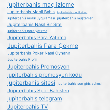
jupiterbahis maç izleme
Jupiterbahis Mobil Bahis
jupiterbahis mobil sitesi
jupiterbahis mobil uygulaması
jupiterbahis müşteriler
Jupiterbahis Nasıl Bir Site
jupiterbahis para yatirma
Jupiterbahis Para Yatırma
Jupiterbahis Para Çekme
Jupiterbahis Poker Nasıl Oynanır
Jupiterbahis Profili
Jupiterbahis Promosyon
jupiterbahis promosyon kodu
jupiterbahis sitesi
jupiterbahis son giriş adresi
Jupiterbahis Spor Bahisleri
jupiterbahis telegram
Jupiterbahis TV