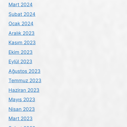
Mart 2024
Şubat 2024
Ocak 2024
Aralık 2023
Kasım 2023
Ekim 2023
Eylül 2023
Ağustos 2023
Temmuz 2023
Haziran 2023
Mayıs 2023
Nisan 2023
Mart 2023