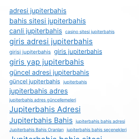
adresi jupiterbahis
bahis sitesi jupiterbahis
canli jupiterbahis
casino sitesi jupiterbahis
giris adresi jupiterbahis
giris jupiterbahis
girisi jupiterbahis
giris yap jupiterbahis
güncel adresi jupiterbahis
güncel jupiterbahis
jupiterbahis
jupiterbahis adres
jupiterbahis adres güncellemeleri
Jupiterbahis Adresi
Jupiterbahis Bahis
jupiterbahis bahis adresi
Jupiterbahis Bahis Oranları
jupiterbahis bahis seçenekleri