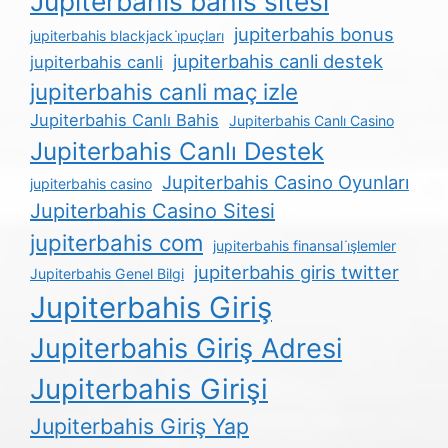
Jupiterbahis bahis sitesi
jupiterbahis bonus
jupiterbahis blackjack i̇puçları
jupiterbahis canli destek
jupiterbahis canli
jupiterbahis canli maç izle
Jupiterbahis Canlı Bahis
Jupiterbahis Canlı Casino
Jupiterbahis Canlı Destek
Jupiterbahis Casino Oyunları
jupiterbahis casino
Jupiterbahis Casino Sitesi
jupiterbahis com
jupiterbahis finansal i̇şlemler
jupiterbahis giris twitter
Jupiterbahis Genel Bilgi
Jupiterbahis Giriş
Jupiterbahis Giriş Adresi
Jupiterbahis Girişi
Jupiterbahis Giriş Yap