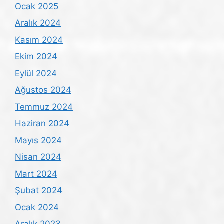
Ocak 2025
Aralık 2024
Kasım 2024
Ekim 2024
Eylül 2024
Ağustos 2024
Temmuz 2024
Haziran 2024
Mayıs 2024
Nisan 2024
Mart 2024
Şubat 2024
Ocak 2024