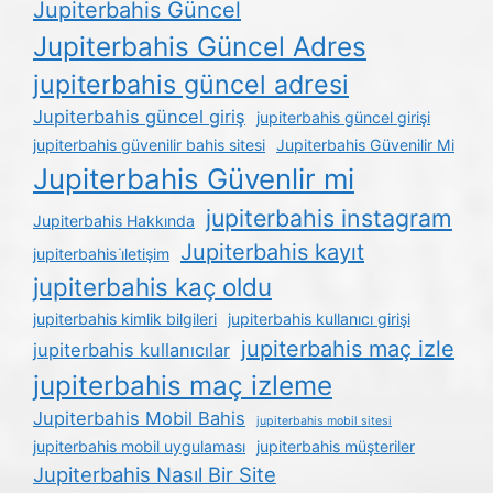
Jupiterbahis Güncel
Jupiterbahis Güncel Adres
jupiterbahis güncel adresi
Jupiterbahis güncel giriş
jupiterbahis güncel girişi
jupiterbahis güvenilir bahis sitesi
Jupiterbahis Güvenilir Mi
Jupiterbahis Güvenlir mi
jupiterbahis instagram
Jupiterbahis Hakkında
Jupiterbahis kayıt
jupiterbahis i̇letişim
jupiterbahis kaç oldu
jupiterbahis kimlik bilgileri
jupiterbahis kullanıcı girişi
jupiterbahis maç izle
jupiterbahis kullanıcılar
jupiterbahis maç izleme
Jupiterbahis Mobil Bahis
jupiterbahis mobil sitesi
jupiterbahis mobil uygulaması
jupiterbahis müşteriler
Jupiterbahis Nasıl Bir Site