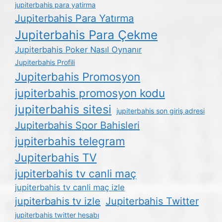
jupiterbahis para yatirma
Jupiterbahis Para Yatırma
Jupiterbahis Para Çekme
Jupiterbahis Poker Nasıl Oynanır
Jupiterbahis Profili
Jupiterbahis Promosyon
jupiterbahis promosyon kodu
jupiterbahis sitesi
jupiterbahis son giriş adresi
Jupiterbahis Spor Bahisleri
jupiterbahis telegram
Jupiterbahis TV
jupiterbahis tv canli maç
jupiterbahis tv canli maç izle
jupiterbahis tv izle
Jupiterbahis Twitter
jupiterbahis twitter hesabı