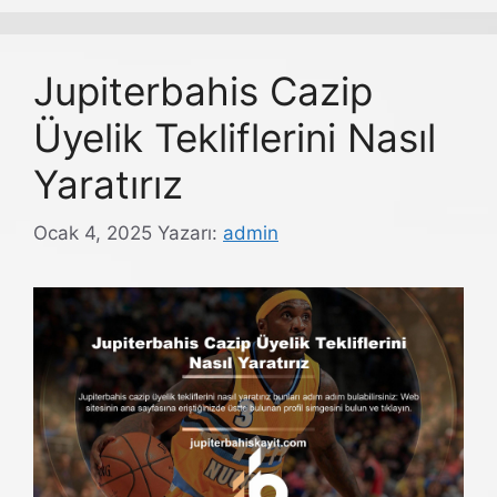
Jupiterbahis Cazip
Üyelik Tekliflerini Nasıl
Yaratırız
Ocak 4, 2025
Yazarı:
admin