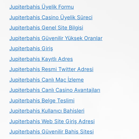
Jupiterbahis Üyelik Formu
Jupiterbahis Casino Üyelik Süreci
Jupiterbahis Genel Site Bilgisi
Jupiterbahis Güvenilir Yüksek Oranlar
Jupiterbahis Giriş
Jupiterbahis Kayıtlı Adres
Jupiterbahis Resmi Twitter Adresi
Jupiterbahis Canlı Maç İzleme
Jupiterbahis Canlı Casino Avantajları
Jupiterbahis Belge Teslimi
Jupiterbahis Kullanıcı Bahisleri
Jupiterbahis Web Site Giriş Adresi
Jupiterbahis Güvenilir Bahis Sitesi